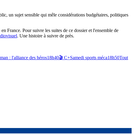
lic, un sujet sensible qui mêle considérations budgétaires, politiques
 en France. Pour suivre les suites de ce dossier et l'ensemble de
diovisuel
. Une histoire à suivre de près.
n : l'alliance des héros
18h40
🎬
C+
Samedi sports méca
18h50
Tout