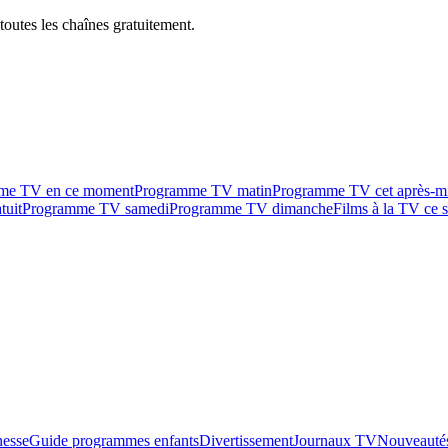
outes les chaînes gratuitement.
me TV en ce moment
Programme TV matin
Programme TV cet après-m
tuit
Programme TV samedi
Programme TV dimanche
Films à la TV ce s
esse
Guide programmes enfants
Divertissement
Journaux TV
Nouveautés