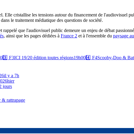
 Elle cristallise les tensions autour du financement de l'audiovisuel pub
sh dans le traitement médiatique des questions de société.
s et rappelé que l'audiovisuel public demeure un enjeu de débat passionné
tés
, ainsi que les pages dédiées à
France 2
et à l'ensemble du
paysage au
0
3️⃣
F3
ICI 19/20 édition toutes régions
19h00
4️⃣
F4
Scooby-Doo & Batma
26
il y a 7h
2026
hier
 2 jours
 & rattrapage