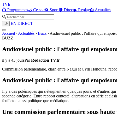
TV
fr
📺 Programmes
🌙 Ce soir
⚽ Sport
🔴 Direct
▶ Replay
📰 Actualités
🔍
EN DIRECT
🌙
Accueil
›
Actualités
›
Buzz
›
Audiovisuel public : l'affaire qui empois
BUZZ
Audiovisuel public : l'affaire qui empoiso
il y a 43 jours
Par
Rédaction TV.fr
Commission parlementaire, clash entre Nagui et Cyril Hanouna, rapport
Audiovisuel public : l'affaire qui empoiso
Il y a des polémiques qui s'éteignent en quelques jours, et d'autres qui
seconde catégorie. Entre rapport contesté, altercations en série et cl
feuilleton aussi politique que médiatique.
Une commission parlementaire sous haute 