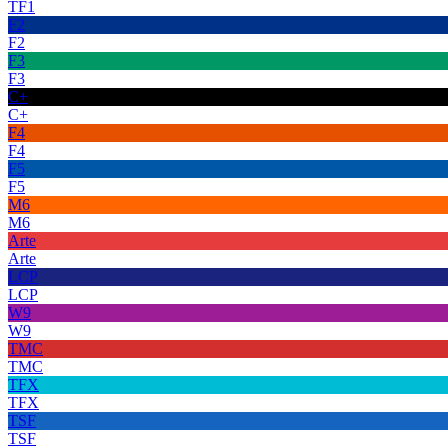
TF1
F2
F2
F3
F3
C+
C+
F4
F4
F5
F5
M6
M6
Arte
Arte
LCP
LCP
W9
W9
TMC
TMC
TFX
TFX
TSF
TSF