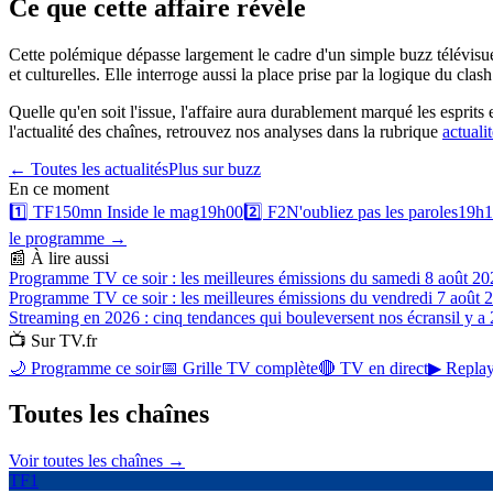
Ce que cette affaire révèle
Cette polémique dépasse largement le cadre d'un simple buzz télévisuel.
et culturelles. Elle interroge aussi la place prise par la logique du cla
Quelle qu'en soit l'issue, l'affaire aura durablement marqué les esprit
l'actualité des chaînes, retrouvez nos analyses dans la rubrique
actuali
← Toutes les actualités
Plus sur
buzz
En ce moment
1️⃣
TF1
50mn Inside le mag
19h00
2️⃣
F2
N'oubliez pas les paroles
19h1
le programme →
📰 À lire aussi
Programme TV ce soir : les meilleures émissions du samedi 8 août 20
Programme TV ce soir : les meilleures émissions du vendredi 7 août 
Streaming en 2026 : cinq tendances qui bouleversent nos écrans
il y a
📺 Sur TV.fr
🌙 Programme ce soir
📅 Grille TV complète
🔴 TV en direct
▶ Replay
Toutes les
chaînes
Voir toutes les chaînes →
TF1