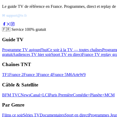
Le guide TV de référence en France. Programmes, direct et replay de t
✉ support@tv.fr
🇫🇷
Service 100% gratuit
Guide TV
Programme TV aujourd'hui
Ce soir à la TV — toutes chaînes
Program
gratuit
Audiences TV hier soir
Sport TV en direct
France TV replay gra
Chaînes TNT
TF1
France 2
France 3
France 4
France 5
M6
Arte
W9
Câble & Satellite
BFM TV
CNews
Canal+
LCI
Paris Première
Comédie+
Planète+
MCM
Par Genre
Films ce soir
Séries TV
Documentaires
Sport en direct
Programmes Jeun