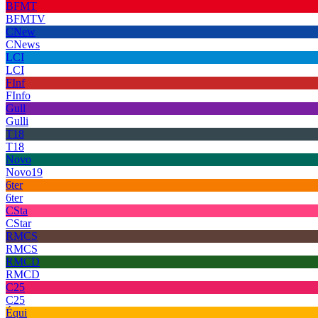
BFMT
BFMTV
CNew
CNews
LCI
LCI
FInf
FInfo
Gull
Gulli
T18
T18
Novo
Novo19
6ter
6ter
CSta
CStar
RMCS
RMCS
RMCD
RMCD
C25
C25
Équi