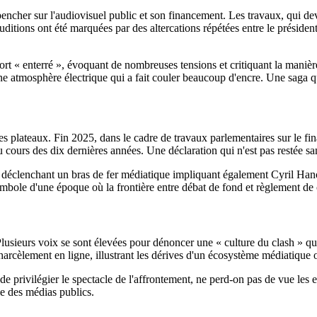
ncher sur l'audiovisuel public et son financement. Les travaux, qui dev
uditions ont été marquées par des altercations répétées entre le présiden
port « enterré », évoquant de nombreuses tensions et critiquant la manièr
ne atmosphère électrique qui a fait couler beaucoup d'encre. Une saga 
les plateaux. Fin 2025, dans le cadre de travaux parlementaires sur le f
u cours des dix dernières années. Une déclaration qui n'est pas restée s
i, déclenchant un bras de fer médiatique impliquant également Cyril H
symbole d'une époque où la frontière entre débat de fond et règlement d
Plusieurs voix se sont élevées pour dénoncer une « culture du clash » qu
rcèlement en ligne, illustrant les dérives d'un écosystème médiatique o
 de privilégier le spectacle de l'affrontement, ne perd-on pas de vue les 
le des médias publics.