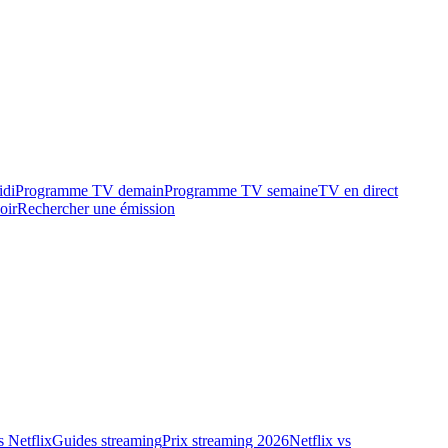
idi
Programme TV demain
Programme TV semaine
TV en direct
oir
Rechercher une émission
 Netflix
Guides streaming
Prix streaming 2026
Netflix vs