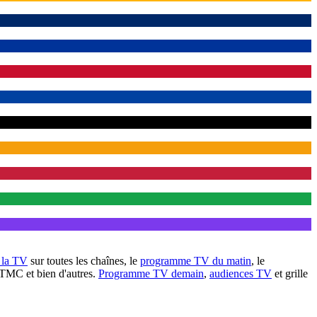
à la TV
sur toutes les chaînes, le
programme TV du matin
, le
 TMC et bien d'autres.
Programme TV demain
,
audiences TV
et grille