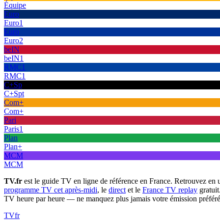
Équipe
Euro
Euro1
Euro
Euro2
beIN
beIN1
RMC1
RMC1
C+Sp
C+Spt
Com+
Com+
Pari
Paris1
Plan
Plan+
MCM
MCM
TV.fr
est le guide TV en ligne de référence en France. Retrouvez en 
programme TV cet après-midi
, le
direct
et le
France TV replay
gratuit
TV heure par heure — ne manquez plus jamais votre émission préféré
TV
fr