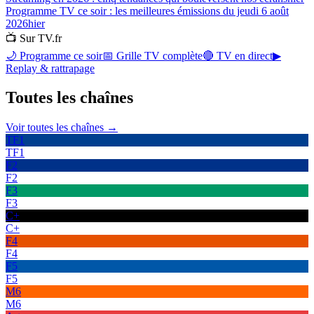
Programme TV ce soir : les meilleures émissions du jeudi 6 août
2026
hier
📺 Sur TV.fr
🌙 Programme ce soir
📅 Grille TV complète
🔴 TV en direct
▶
Replay & rattrapage
Toutes les
chaînes
Voir toutes les chaînes →
TF1
TF1
F2
F2
F3
F3
C+
C+
F4
F4
F5
F5
M6
M6