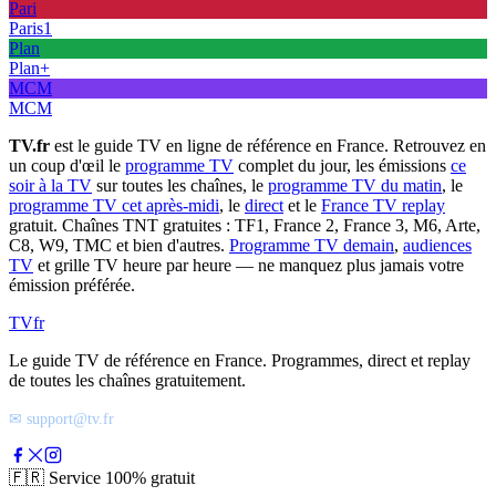
Pari
Paris1
Plan
Plan+
MCM
MCM
TV.fr
est le guide TV en ligne de référence en France. Retrouvez en
un coup d'œil le
programme TV
complet du jour, les émissions
ce
soir à la TV
sur toutes les chaînes, le
programme TV du matin
, le
programme TV cet après-midi
, le
direct
et le
France TV replay
gratuit. Chaînes TNT gratuites : TF1, France 2, France 3, M6, Arte,
C8, W9, TMC et bien d'autres.
Programme TV demain
,
audiences
TV
et grille TV heure par heure — ne manquez plus jamais votre
émission préférée.
TV
fr
Le guide TV de référence en France. Programmes, direct et replay
de toutes les chaînes gratuitement.
✉ support@tv.fr
🇫🇷
Service 100% gratuit