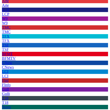
Arte
Arte
LCP
LCP
W9
W9
TMC
TMC
TFX
TFX
TSF
TSF
BFMT
BFMTV
CNew
CNews
LCI
LCI
FInf
FInfo
Gull
Gulli
T18
T18
Novo