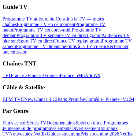
Guide TV
Programme TV aujourd'hui
Ce soir à la TV — toutes
chaînes
Programme TV en ce moment
Programme TV
matin
Programme TV cet après-midi
Programme TV
demain
Programme TV semaine
TV en direct gratuit
Audiences TV
hier soir
Sport TV en direct
France TV replay gratuit
Programme TV
samedi
Programme TV dimanche
Films à la TV ce soir
Rechercher
une émission
Chaînes TNT
TF1
France 2
France 3
France 4
France 5
M6
Arte
W9
Câble & Satellite
BFM TV
CNews
Canal+
LCI
Paris Première
Comédie+
Planète+
MCM
Par Genre
Films ce soir
Séries TV
Documentaires
Sport en direct
Programmes
Jeunesse
Guide programmes enfants
Divertissement
Journaux
TV
Nouveautés Netflix
Guides streaming
Prix streaming 2026
Netflix