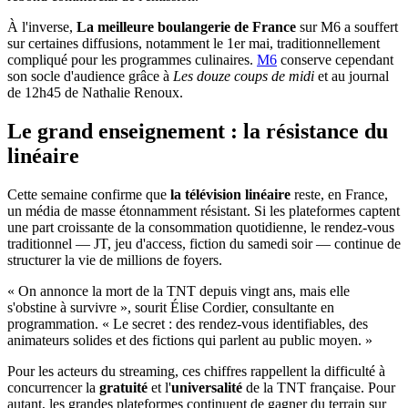
À l'inverse,
La meilleure boulangerie de France
sur M6 a souffert
sur certaines diffusions, notamment le 1er mai, traditionnellement
compliqué pour les programmes culinaires.
M6
conserve cependant
son socle d'audience grâce à
Les douze coups de midi
et au journal
de 12h45 de Nathalie Renoux.
Le grand enseignement : la résistance du
linéaire
Cette semaine confirme que
la télévision linéaire
reste, en France,
un média de masse étonnamment résistant. Si les plateformes captent
une part croissante de la consommation quotidienne, le rendez-vous
traditionnel — JT, jeu d'access, fiction du samedi soir — continue de
structurer la vie de millions de foyers.
« On annonce la mort de la TNT depuis vingt ans, mais elle
s'obstine à survivre », sourit Élise Cordier, consultante en
programmation. « Le secret : des rendez-vous identifiables, des
animateurs solides et des fictions qui parlent au public moyen. »
Pour les acteurs du streaming, ces chiffres rappellent la difficulté à
concurrencer la
gratuité
et l'
universalité
de la TNT française. Pour
autant, les grandes plateformes continuent de gagner du terrain sur