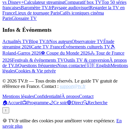
vs Disney+
Calculateur streaming
Comparatif box TV
Top 50 séries
françaises
Baromètre TV.fr
Paysage audiovisuel
Regarder la TV en
France
Lieux de tournage Paris
Cafés iconiques cinéma
Paris
Glossaire TV
Infos & Événements
Actualités TV
Blog TV.fr
Nos auteurs
Observatoire TV
Étude
streaming 2026
Carte TV France
Événements culturels TV
🎾
Roland-Garros 2026
⚽ Coupe du Monde 2026
🚴 Tour de France
2026
Festivals & événements TV
Outils TV & conversion
À propos
de TV.fr
Questions fréquentes
Nous contacter
🇬🇧 English
Mentions
légales
Cookies & Vie privée
©
2026
TV.fr — Tous droits réservés. Le guide TV gratuit de
référence en France. Contact :
support@tv.fr
Mentions légales
Confidentialité
À propos
Contact
🏠
Accueil
📺
Programme
🌙
Ce soir
🔴
Direct
🔍
Recherche
↑
🍪 TV.fr utilise des cookies pour améliorer votre expérience.
En
savoir plus