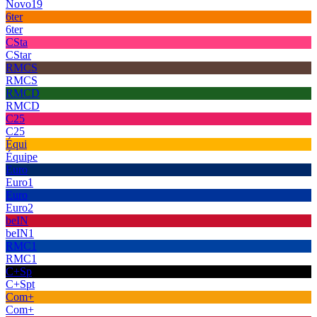
Novo19
6ter
6ter
CSta
CStar
RMCS
RMCS
RMCD
RMCD
C25
C25
Équi
Équipe
Euro
Euro1
Euro
Euro2
beIN
beIN1
RMC1
RMC1
C+Sp
C+Spt
Com+
Com+