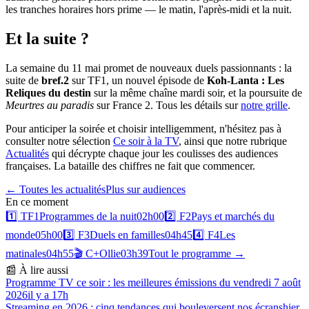
les tranches horaires hors prime — le matin, l'après-midi et la nuit.
Et la suite ?
La semaine du 11 mai promet de nouveaux duels passionnants : la
suite de
bref.2
sur TF1, un nouvel épisode de
Koh-Lanta : Les
Reliques du destin
sur la même chaîne mardi soir, et la poursuite de
Meurtres au paradis
sur France 2. Tous les détails sur
notre grille
.
Pour anticiper la soirée et choisir intelligemment, n'hésitez pas à
consulter notre sélection
Ce soir à la TV
, ainsi que notre rubrique
Actualités
qui décrypte chaque jour les coulisses des audiences
françaises. La bataille des chiffres ne fait que commencer.
← Toutes les actualités
Plus sur
audiences
En ce moment
1️⃣
TF1
Programmes de la nuit
02h00
2️⃣
F2
Pays et marchés du
monde
05h00
3️⃣
F3
Duels en familles
04h45
4️⃣
F4
Les
matinales
04h55
🎬
C+
Ollie
03h39
Tout le programme →
📰 À lire aussi
Programme TV ce soir : les meilleures émissions du vendredi 7 août
2026
il y a 17h
Streaming en 2026 : cinq tendances qui bouleversent nos écrans
hier