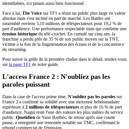
identifiables, n'a jamais aussi bien fonctionné.
Face à lui,
The Voice
sur TF1 a réuni un public plus large en valeur
absolue mais s'est incliné en part de marché. Les Battles ont
rassemblé environ 3,10 millions de téléspectateurs pour 19,2 % de
part d'audience. Une performance respectable mais qui confirme une
érosion historique
du télé-crochet. En cumulé sur cinq ans, la
franchise a perdu près de 35 % de son public moyen sur la TNT,
victime à la fois de la fragmentation des écrans et de la concurrence
du streaming.
Pour suivre la grille de la première chaîne dans le détail, rendez-vous
sur
la page TF1
de notre guide.
L'access France 2 : N'oubliez pas les
paroles puissant
Dans la case de l'access prime time,
N'oubliez pas les paroles
sur
France 2 a confirmé sa solidité avec une moyenne hebdomadaire
supérieure à
2 millions de téléspectateurs
et plus de 16 % de part
d'audience. Nagui reste l'une des valeurs les plus stables du service
public.
Quotidien
de Yann Barthès, de retour après une courte
pause, a enregistré une remontée notable sur TMC, confirmant le
rebond commercial de l'émission.