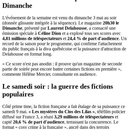
Dimanche
L'événement de la semaine est venu du dimanche 3 mai au soir
(donnée glissante intégrée à la séquence). Le magazine
20h30 le
Dimanche
, présenté par
Laurent Delahousse
, a consacré une
émission spéciale à
Céline Dion
et a explosé tous ses scores avec
4,81 millions de téléspectateurs
et
24,4 % de part d'audience
. Un
record de la saison pour le programme, qui confirme l'attachement
du public français à la diva québécoise et la puissance d'attraction de
Delahousse en format long.
« Ce score n'est pas anodin : il prouve qu'un magazine de seconde
partie de soirée peut encore battre certaines fictions en première »,
commente Hélène Mercier, consultante en audience.
Le samedi soir : la guerre des fictions
populaires
Côté prime time, la fiction française a fait étalage de sa puissance ce
samedi 9 mai.
« Les mystères du Clos des Lilas »
, téléfilm policier
diffusé sur France 3, a réuni
3,29 millions de téléspectateurs
et
capté
20,6 % de part d'audience
, terrassant la concurrence. Le
format « cosy crime à la française », ancré dans des terroirs