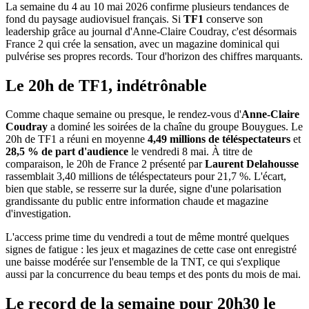
La semaine du 4 au 10 mai 2026 confirme plusieurs tendances de
fond du paysage audiovisuel français. Si
TF1
conserve son
leadership grâce au journal d'Anne-Claire Coudray, c'est désormais
France 2 qui crée la sensation, avec un magazine dominical qui
pulvérise ses propres records. Tour d'horizon des chiffres marquants.
Le 20h de TF1, indétrônable
Comme chaque semaine ou presque, le rendez-vous d'
Anne-Claire
Coudray
a dominé les soirées de la chaîne du groupe Bouygues. Le
20h de TF1 a réuni en moyenne
4,49 millions de téléspectateurs
et
28,5 % de part d'audience
le vendredi 8 mai. À titre de
comparaison, le 20h de France 2 présenté par
Laurent Delahousse
rassemblait 3,40 millions de téléspectateurs pour 21,7 %. L'écart,
bien que stable, se resserre sur la durée, signe d'une polarisation
grandissante du public entre information chaude et magazine
d'investigation.
L'access prime time du vendredi a tout de même montré quelques
signes de fatigue : les jeux et magazines de cette case ont enregistré
une baisse modérée sur l'ensemble de la TNT, ce qui s'explique
aussi par la concurrence du beau temps et des ponts du mois de mai.
Le record de la semaine pour 20h30 le