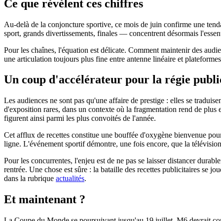
Ce que révèlent ces chiffres
Au-delà de la conjoncture sportive, ce mois de juin confirme une tend
sport, grands divertissements, finales — concentrent désormais l'essent
Pour les chaînes, l'équation est délicate. Comment maintenir des audie
une articulation toujours plus fine entre antenne linéaire et platefor
Un coup d'accélérateur pour la régie publi
Les audiences ne sont pas qu'une affaire de prestige : elles se traduis
d'exposition rares, dans un contexte où la fragmentation rend de plus e
figurent ainsi parmi les plus convoités de l'année.
Cet afflux de recettes constitue une bouffée d'oxygène bienvenue pour 
ligne. L'événement sportif démontre, une fois encore, que la télévisio
Pour les concurrentes, l'enjeu est de ne pas se laisser distancer durab
rentrée. Une chose est sûre : la bataille des recettes publicitaires se 
dans la rubrique
actualités
.
Et maintenant ?
La Coupe du Monde se poursuivant jusqu'au 19 juillet, M6 devrait cont