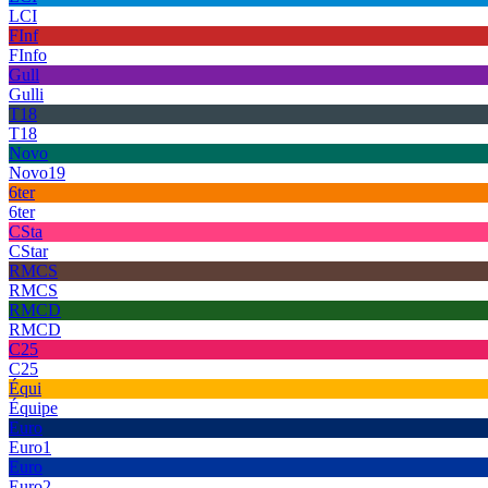
LCI
FInf
FInfo
Gull
Gulli
T18
T18
Novo
Novo19
6ter
6ter
CSta
CStar
RMCS
RMCS
RMCD
RMCD
C25
C25
Équi
Équipe
Euro
Euro1
Euro
Euro2