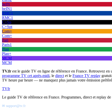
beIN
beIN1
RMC1
RMC1
C+Sp
C+Spt
Com+
Com+
Pari
Paris1
Plan
Plan+
MCM
MCM
TV.fr
est le guide TV en ligne de référence en France. Retrouvez en 
programme TV cet après-midi
, le
direct
et le
France TV replay
gratuit
TV heure par heure — ne manquez plus jamais votre émission préféré
TV
fr
Le guide TV de référence en France. Programmes, direct et replay de t
✉ support@tv.fr