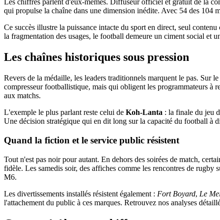
Les chiffres parlent d'eux-mêmes. Diffuseur officiel et gratuit de la 
qui propulse la chaîne dans une dimension inédite. Avec 54 des 104 mat
Ce succès illustre la puissance intacte du sport en direct, seul cont
la fragmentation des usages, le football demeure un ciment social et u
Les chaînes historiques sous pression
Revers de la médaille, les leaders traditionnels marquent le pas. Sur l
compresseur footballistique, mais qui obligent les programmateurs à re
aux matchs.
L'exemple le plus parlant reste celui de
Koh-Lanta
: la finale du jeu
Une décision stratégique qui en dit long sur la capacité du football à di
Quand la fiction et le service public résistent
Tout n'est pas noir pour autant. En dehors des soirées de match, certai
fidèle. Les samedis soir, des affiches comme les rencontres de rugby sur
M6.
Les divertissements installés résistent également :
Fort Boyard
,
Le Mei
l'attachement du public à ces marques. Retrouvez nos analyses détaill