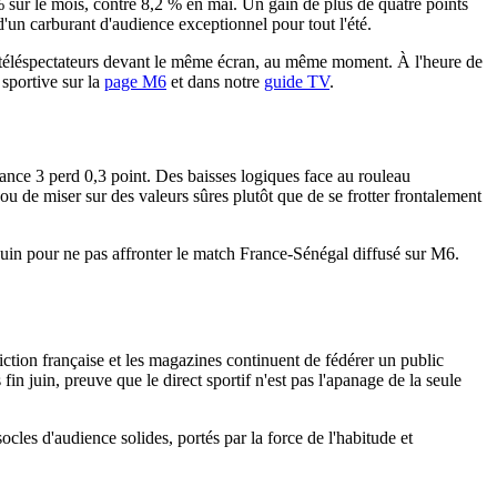
% sur le mois, contre 8,2 % en mai. Un gain de plus de quatre points
'un carburant d'audience exceptionnel pour tout l'été.
 de téléspectateurs devant le même écran, au même moment. À l'heure de
 sportive sur la
page M6
et dans notre
guide TV
.
rance 3 perd 0,3 point. Des baisses logiques face au rouleau
u de miser sur des valeurs sûres plutôt que de se frotter frontalement
 juin pour ne pas affronter le match France-Sénégal diffusé sur M6.
iction française et les magazines continuent de fédérer un public
in juin, preuve que le direct sportif n'est pas l'apanage de la seule
cles d'audience solides, portés par la force de l'habitude et