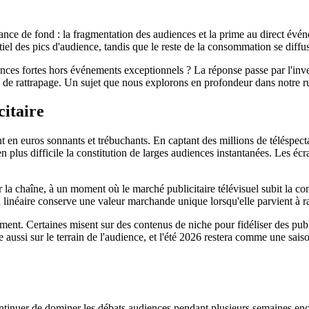
ance de fond : la fragmentation des audiences et la prime au direct évé
iel des pics d'audience, tandis que le reste de la consommation se diffuse
nces fortes hors événements exceptionnels ? La réponse passe par l'inve
mes de rattrapage. Un sujet que nous explorons en profondeur dans notre 
citaire
ent en euros sonnants et trébuchants. En captant des millions de téléspe
n plus difficile la constitution de larges audiences instantanées. Les é
la chaîne, à un moment où le marché publicitaire télévisuel subit la co
n linéaire conserve une valeur marchande unique lorsqu'elle parvient à r
lement. Certaines misent sur des contenus de niche pour fidéliser des publ
joue aussi sur le terrain de l'audience, et l'été 2026 restera comme une 
inuer de dominer les débats audiences pendant plusieurs semaines encore.