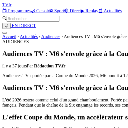
TV
fr
📺 Programmes
🌙 Ce soir
⚽ Sport
🔴 Direct
▶ Replay
📰 Actualités
🔍
EN DIRECT
🌙
Accueil
›
Actualités
›
Audiences
›
Audiences TV : M6 s'envole grâce
AUDIENCES
Audiences TV : M6 s'envole grâce à la C
il y a 37 jours
Par
Rédaction TV.fr
Audiences TV : portée par la Coupe du Monde 2026, M6 bondit à 12,4 %
Audiences TV : M6 s'envole grâce à la Cou
L'été 2026 restera comme celui d'un grand chamboulement. Portée pa
français. Pendant que la chaîne de la Six engrange les records, ses co
L'effet Coupe du Monde, un accélérateur s