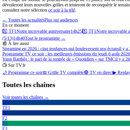
dévoileront leurs nouvelles grilles et tenteront de reconquérir le terr
consultez notre sélection
ce soir à la télé
.
← Toutes les actualités
Plus sur
audiences
En ce moment
1️⃣
TF1
Notre incroyable anniversaire
14h25
1️⃣
TF1
Notre incroyable a
(5/13)
14h40
Tout le programme →
📰 À lire aussi
Streaming en 2026 : cinq tendances qui bouleversent nos écrans
il y a
Programme TV ce soir : les meilleures émissions du jeudi 6 août 2026
Yann Barthès : le pari de la rentrée de « Quotidien » sur TMC
il y a 2h
📺 Sur TV.fr
🌙 Programme ce soir
📅 Grille TV complète
🔴 TV en direct
▶ Replay
Toutes les
chaînes
Voir toutes les chaînes →
TF1
TF1
F2
F2
F3
F3