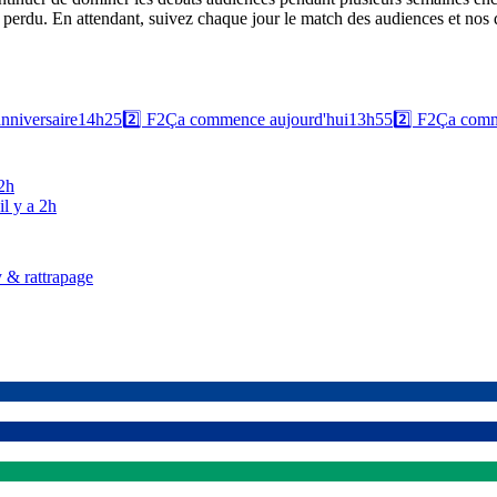
ain perdu. En attendant, suivez chaque jour le match des audiences et nos
nniversaire
14h25
2️⃣
F2
Ça commence aujourd'hui
13h55
2️⃣
F2
Ça comm
 2h
il y a 2h
 & rattrapage