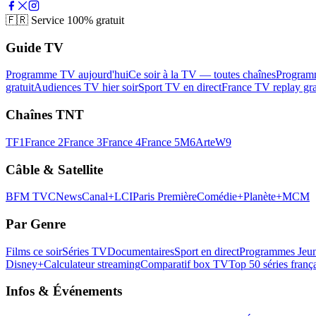
🇫🇷
Service 100% gratuit
Guide TV
Programme TV aujourd'hui
Ce soir à la TV — toutes chaînes
Program
gratuit
Audiences TV hier soir
Sport TV en direct
France TV replay gra
Chaînes TNT
TF1
France 2
France 3
France 4
France 5
M6
Arte
W9
Câble & Satellite
BFM TV
CNews
Canal+
LCI
Paris Première
Comédie+
Planète+
MCM
Par Genre
Films ce soir
Séries TV
Documentaires
Sport en direct
Programmes Jeun
Disney+
Calculateur streaming
Comparatif box TV
Top 50 séries franç
Infos & Événements