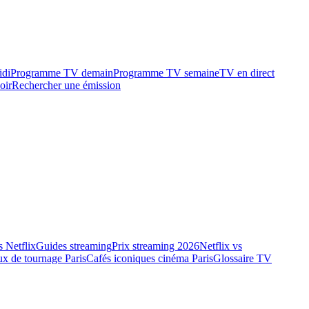
idi
Programme TV demain
Programme TV semaine
TV en direct
oir
Rechercher une émission
 Netflix
Guides streaming
Prix streaming 2026
Netflix vs
ux de tournage Paris
Cafés iconiques cinéma Paris
Glossaire TV