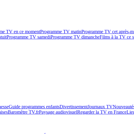
me TV en ce moment
Programme TV matin
Programme TV cet après-m
tuit
Programme TV samedi
Programme TV dimanche
Films à la TV ce s
esse
Guide programmes enfants
Divertissement
Journaux TV
Nouveautés
aises
Baromètre TV.fr
Paysage audiovisuel
Regarder la TV en France
Lie