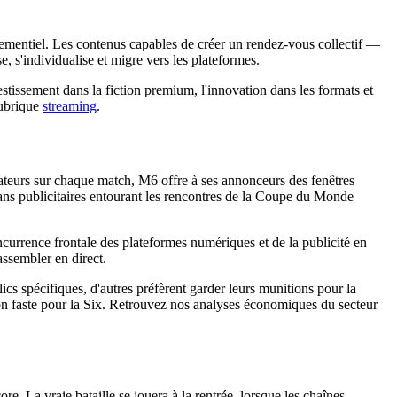
nementiel. Les contenus capables de créer un rendez-vous collectif —
, s'individualise et migre vers les plateformes.
stissement dans la fiction premium, l'innovation dans les formats et
rubrique
streaming
.
ctateurs sur chaque match, M6 offre à ses annonceurs des fenêtres
crans publicitaires entourant les rencontres de la Coupe du Monde
ncurrence frontale des plateformes numériques et de la publicité en
assembler en direct.
ics spécifiques, d'autres préfèrent garder leurs munitions pour la
saison faste pour la Six. Retrouvez nos analyses économiques du secteur
 La vraie bataille se jouera à la rentrée, lorsque les chaînes