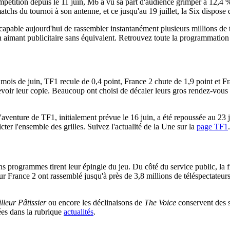
compétition depuis le 11 juin, M6 a vu sa part d'audience grimper à 12,4 
chs du tournoi à son antenne, et ce jusqu'au 19 juillet, la Six dispose d
enu capable aujourd'hui de rassembler instantanément plusieurs millions
n aimant publicitaire sans équivalent. Retrouvez toute la programmation
e mois de juin, TF1 recule de 0,4 point, France 2 chute de 1,9 point et F
voir leur copie. Beaucoup ont choisi de décaler leurs gros rendez-vous o
 d'aventure de TF1, initialement prévue le 16 juin, a été repoussée au 23
cter l'ensemble des grilles. Suivez l'actualité de la Une sur la
page TF1
.
ns programmes tirent leur épingle du jeu. Du côté du service public, la f
 France 2 ont rassemblé jusqu'à près de 3,8 millions de téléspectateurs f
lleur Pâtissier
ou encore les déclinaisons de
The Voice
conservent des so
ées dans la rubrique
actualités
.