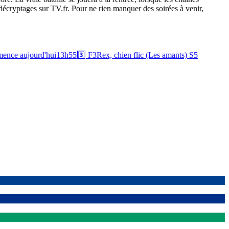
 décryptages sur TV.fr. Pour ne rien manquer des soirées à venir,
ence aujourd'hui
13h55
3️⃣
F3
Rex, chien flic (Les amants) S5