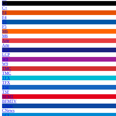
C+
C+
F4
F4
F5
F5
M6
M6
Arte
Arte
LCP
LCP
W9
W9
TMC
TMC
TFX
TFX
TSF
TSF
BFMT
BFMTV
CNew
CNews
LCI