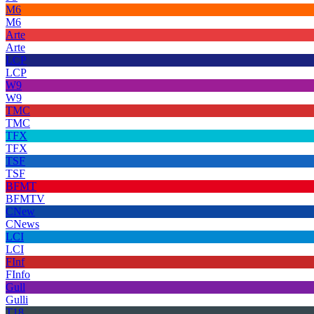
M6
M6
Arte
Arte
LCP
LCP
W9
W9
TMC
TMC
TFX
TFX
TSF
TSF
BFMT
BFMTV
CNew
CNews
LCI
LCI
FInf
FInfo
Gull
Gulli
T18