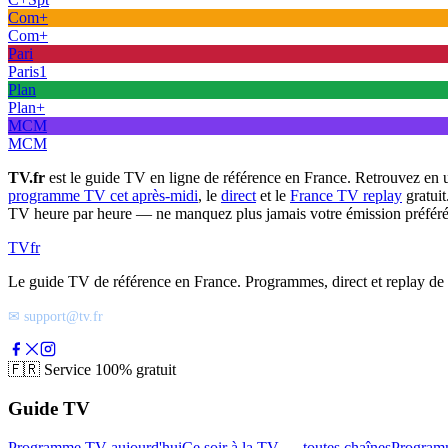
Com+
Com+
Pari
Paris1
Plan
Plan+
MCM
MCM
TV.fr
est le guide TV en ligne de référence en France. Retrouvez en 
programme TV cet après-midi
, le
direct
et le
France TV replay
gratuit
TV heure par heure — ne manquez plus jamais votre émission préféré
TV
fr
Le guide TV de référence en France. Programmes, direct et replay de t
✉ support@tv.fr
🇫🇷
Service 100% gratuit
Guide TV
Programme TV aujourd'hui
Ce soir à la TV — toutes chaînes
Program