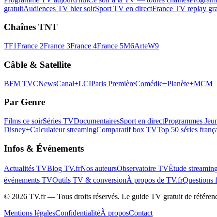
gratuit
Audiences TV hier soir
Sport TV en direct
France TV replay gra
Chaînes TNT
TF1
France 2
France 3
France 4
France 5
M6
Arte
W9
Câble & Satellite
BFM TV
CNews
Canal+
LCI
Paris Première
Comédie+
Planète+
MCM
Par Genre
Films ce soir
Séries TV
Documentaires
Sport en direct
Programmes Jeun
Disney+
Calculateur streaming
Comparatif box TV
Top 50 séries franç
Infos & Événements
Actualités TV
Blog TV.fr
Nos auteurs
Observatoire TV
Étude streamin
événements TV
Outils TV & conversion
À propos de TV.fr
Questions 
©
2026
TV.fr — Tous droits réservés. Le guide TV gratuit de référen
Mentions légales
Confidentialité
À propos
Contact