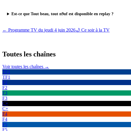
Est-ce que Tout beau, tout n9uf est disponible en replay ?
← Programme TV du
jeudi 4 juin 2026
🌙 Ce soir à la TV
Toutes les
chaînes
Voir toutes les chaînes →
TF1
TF1
F2
F2
F3
F3
C+
C+
F4
F4
F5
F5