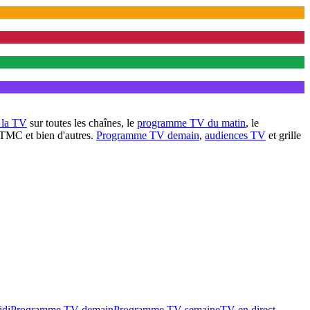
à la TV
sur toutes les chaînes, le
programme TV du matin
, le
 TMC et bien d'autres.
Programme TV demain
,
audiences TV
et grille
idi
Programme TV demain
Programme TV semaine
TV en direct