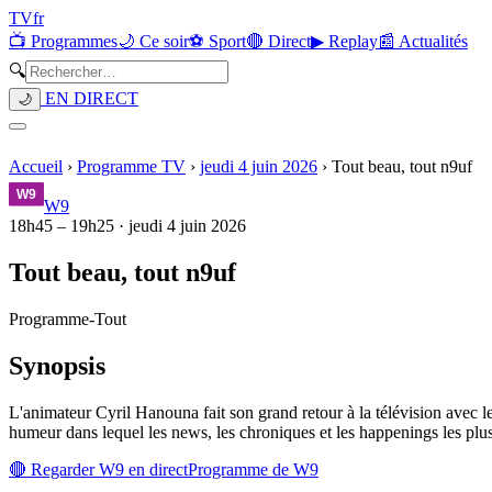
TV
fr
📺 Programmes
🌙 Ce soir
⚽ Sport
🔴 Direct
▶ Replay
📰 Actualités
🔍
EN DIRECT
🌙
Accueil
›
Programme TV
›
jeudi 4 juin 2026
›
Tout beau, tout n9uf
W9
18h45
–
19h25
·
jeudi 4 juin 2026
Tout beau, tout n9uf
Programme
-
Tout
Synopsis
L'animateur Cyril Hanouna fait son grand retour à la télévision avec le
humeur dans lequel les news, les chroniques et les happenings les plus
🔴 Regarder
W9
en direct
Programme de
W9