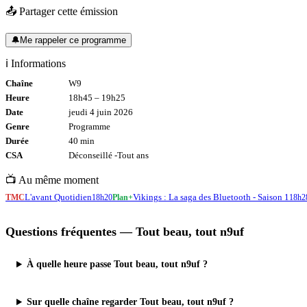
📤 Partager cette émission
🔔
Me rappeler ce programme
ℹ️ Informations
Chaîne
W9
Heure
18h45
–
19h25
Date
jeudi 4 juin 2026
Genre
Programme
Durée
40
min
CSA
Déconseillé -
Tout
ans
📺 Au même moment
L'avant Quotidien
Vikings : La saga des Bluetooth - Saison 1
TMC
18h20
Plan+
18h2
Questions fréquentes —
Tout beau, tout n9uf
À quelle heure passe Tout beau, tout n9uf ?
Sur quelle chaîne regarder Tout beau, tout n9uf ?