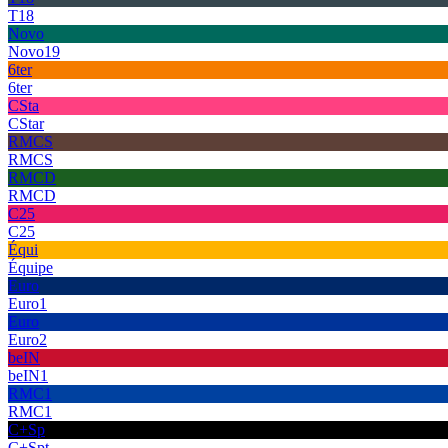
T18
Novo
Novo19
6ter
6ter
CSta
CStar
RMCS
RMCS
RMCD
RMCD
C25
C25
Équi
Équipe
Euro
Euro1
Euro
Euro2
beIN
beIN1
RMC1
RMC1
C+Sp
C+Spt