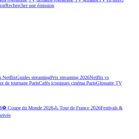
oir
Rechercher une émission
 Netflix
Guides streaming
Prix streaming 2026
Netflix vs
ux de tournage Paris
Cafés iconiques cinéma Paris
Glossaire TV
6
⚽ Coupe du Monde 2026
🚴 Tour de France 2026
Festivals &
privée