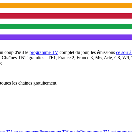
un coup d'œil le
programme TV
complet du jour, les émissions
ce soir 
. Chaînes TNT gratuites : TF1, France 2, France 3, M6, Arte, C8, W9,
e.
outes les chaînes gratuitement.
me TV en ce moment
Programme TV matin
Programme TV cet après-m