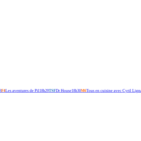
Les aventures de Pil
Dr House
Tous en cuisine avec Cyril Lign
8
F4
18h29
TSF
18h30
M6