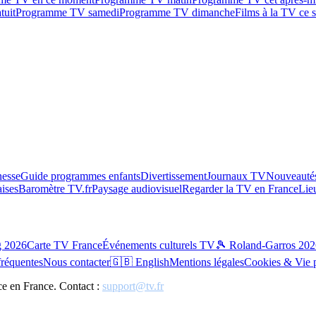
tuit
Programme TV samedi
Programme TV dimanche
Films à la TV ce s
esse
Guide programmes enfants
Divertissement
Journaux TV
Nouveautés
aises
Baromètre TV.fr
Paysage audiovisuel
Regarder la TV en France
Lie
g 2026
Carte TV France
Événements culturels TV
🎾 Roland-Garros 202
fréquentes
Nous contacter
🇬🇧 English
Mentions légales
Cookies & Vie 
ce en France. Contact :
support@tv.fr