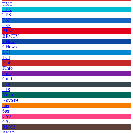
TMC
TFX
TFX
TSF
TSF
BFMT
BFMTV
CNew
CNews
LCI
LCI
FInf
FInfo
Gull
Gulli
T18
T18
Novo
Novo19
6ter
6ter
CSta
CStar
RMCS
RMCS