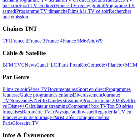
hier soir
Sport TV en direct
France TV replay gratuit
Programme TV
samedi
Programme TV dimanche
Films à la TV ce soir
Rechercher
une émission
Chaînes TNT
TF1
France 2
France 3
France 4
France 5
M6
Arte
W9
Câble & Satellite
BFM TV
CNews
Canal+
LCI
Paris Première
Comédie+
Planète+
MCM
Par Genre
Films ce soir
Séries TV
Documentaires
Sport en direct
Programmes
Jeunesse
Guide programmes enfants
Divertissement
Journaux
TV
Nouveautés Netflix
Guides streaming
Prix streaming 2026
Netflix
vs Disney+
Calculateur streaming
Comparatif box TV
Top 50 séries
françaises
Baromètre TV.fr
Paysage audiovisuel
Regarder la TV en
France
Lieux de tournage Paris
Cafés iconiques cinéma
Paris
Glossaire TV
Infos & Événements