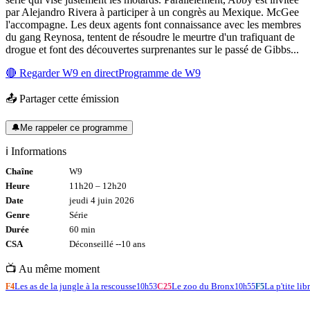
par Alejandro Rivera à participer à un congrès au Mexique. McGee
l'accompagne. Les deux agents font connaissance avec les membres
du gang Reynosa, tentent de résoudre le meurtre d'un trafiquant de
drogue et font des découvertes surprenantes sur le passé de Gibbs...
🔴 Regarder
W9
en direct
Programme de
W9
📤 Partager cette émission
🔔
Me rappeler ce programme
ℹ️ Informations
Chaîne
W9
Heure
11h20
–
12h20
Date
jeudi 4 juin 2026
Genre
Série
Durée
60
min
CSA
Déconseillé -
-10
ans
📺 Au même moment
Les as de la jungle à la rescousse
Le zoo du Bronx
La p'tite lib
F4
10h53
C25
10h55
F5