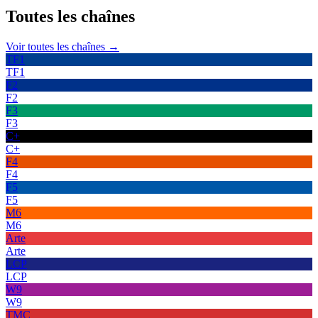
Toutes les
chaînes
Voir toutes les chaînes →
TF1
TF1
F2
F2
F3
F3
C+
C+
F4
F4
F5
F5
M6
M6
Arte
Arte
LCP
LCP
W9
W9
TMC