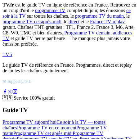
TV.fr
est le guide TV en ligne de référence en France. Retrouvez en
un coup d'œil le
programme TV
complet du jour, les émissions
ce
soir à la TV
sur toutes les chaînes, le
programme TV du matin
, le
programme TV cet après-midi
, le
direct
et le
France TV replay
gratuit. Chaînes TNT gratuites : TF1, France 2, France 3, M6, Arte,
C8, W9, TMC et bien d'autres.
Programme TV demain
,
audiences
TV
et grille TV heure par heure — ne manquez plus jamais votre
émission préférée.
TV
fr
Le guide TV de référence en France. Programmes, direct et replay
de toutes les chaînes gratuitement.
✉ support@tv.fr
🇫🇷
Service 100% gratuit
Guide TV
Programme TV aujourd'hui
Ce soir à la TV — toutes
chaînes
Programme TV en ce moment
Programme TV
matin
Programme TV cet après-midi
Programme TV
demain
Programme TV semaine
TV en direct gratuit
Audiences TV