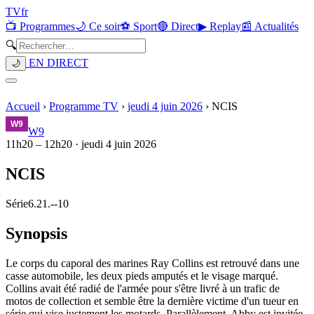
TV
fr
📺 Programmes
🌙 Ce soir
⚽ Sport
🔴 Direct
▶ Replay
📰 Actualités
🔍
EN DIRECT
🌙
Accueil
›
Programme TV
›
jeudi 4 juin 2026
›
NCIS
W9
11h20
–
12h20
·
jeudi 4 juin 2026
NCIS
Série
6.21.
-
-10
Synopsis
Le corps du caporal des marines Ray Collins est retrouvé dans une
casse automobile, les deux pieds amputés et le visage marqué.
Collins avait été radié de l'armée pour s'être livré à un trafic de
motos de collection et semble être la dernière victime d'un tueur en
série qui vise justement les motards. Parallèlement, Abby est invitée