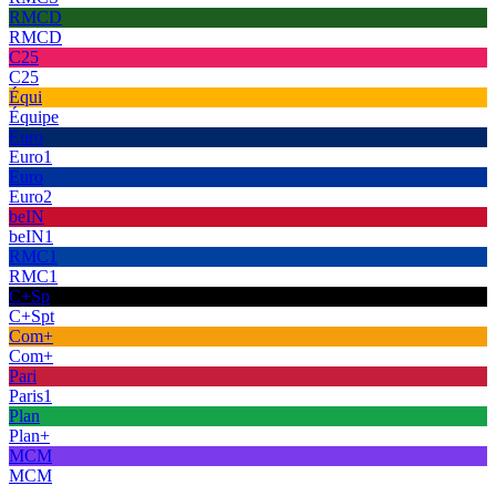
RMCD
RMCD
C25
C25
Équi
Équipe
Euro
Euro1
Euro
Euro2
beIN
beIN1
RMC1
RMC1
C+Sp
C+Spt
Com+
Com+
Pari
Paris1
Plan
Plan+
MCM
MCM