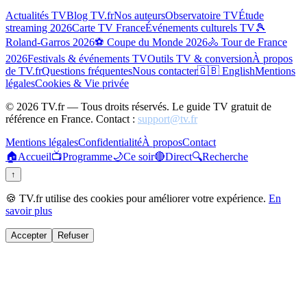
Actualités TV
Blog TV.fr
Nos auteurs
Observatoire TV
Étude
streaming 2026
Carte TV France
Événements culturels TV
🎾
Roland-Garros 2026
⚽ Coupe du Monde 2026
🚴 Tour de France
2026
Festivals & événements TV
Outils TV & conversion
À propos
de TV.fr
Questions fréquentes
Nous contacter
🇬🇧 English
Mentions
légales
Cookies & Vie privée
©
2026
TV.fr — Tous droits réservés. Le guide TV gratuit de
référence en France. Contact :
support@tv.fr
Mentions légales
Confidentialité
À propos
Contact
🏠
Accueil
📺
Programme
🌙
Ce soir
🔴
Direct
🔍
Recherche
↑
🍪 TV.fr utilise des cookies pour améliorer votre expérience.
En
savoir plus
Accepter
Refuser