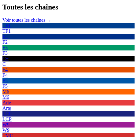
Toutes les
chaînes
Voir toutes les chaînes →
TF1
TF1
F2
F2
F3
F3
C+
C+
F4
F4
F5
F5
M6
M6
Arte
Arte
LCP
LCP
W9
W9
TMC