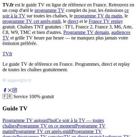
TV.fr
est le guide TV en ligne de référence en France. Retrouvez en
un coup d'œil le
programme TV
complet du jour, les émissions
ce
soir à la TV
sur toutes les chaînes, le
programme TV du matin
, le
programme TV cet après-midi
, le
direct
et le
France TV replay
gratuit. Chaînes TNT gratuites : TF1, France 2, France 3, M6, Arte,
C8, W9, TMC et bien d'autres.
Programme TV demain
,
audiences
TV
et grille TV heure par heure — ne manquez plus jamais votre
émission préférée.
TV
fr
Le guide TV de référence en France. Programmes, direct et replay
de toutes les chaînes gratuitement.
✉ support@tv.fr
🇫🇷
Service 100% gratuit
Guide TV
Programme TV aujourd'hui
Ce soir à la TV — toutes
chaînes
Programme TV en ce moment
Programme TV
matin
Programme TV cet après-midi
Programme TV
demain
Programme TV semaine
TV en direct gratuit
Audiences TV