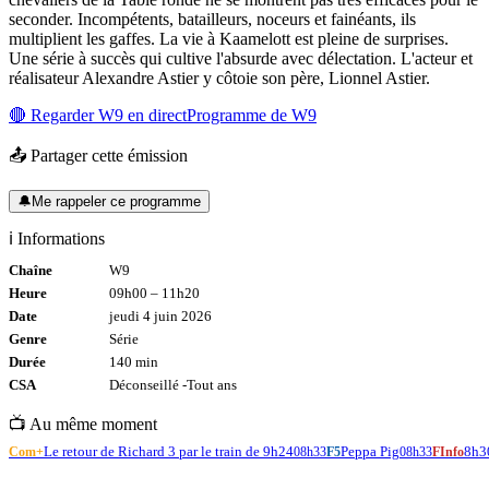
seconder. Incompétents, batailleurs, noceurs et fainéants, ils
multiplient les gaffes. La vie à Kaamelott est pleine de surprises.
Une série à succès qui cultive l'absurde avec délectation. L'acteur et
réalisateur Alexandre Astier y côtoie son père, Lionnel Astier.
🔴 Regarder
W9
en direct
Programme de
W9
📤 Partager cette émission
🔔
Me rappeler ce programme
ℹ️ Informations
Chaîne
W9
Heure
09h00
–
11h20
Date
jeudi 4 juin 2026
Genre
Série
Durée
140
min
CSA
Déconseillé -
Tout
ans
📺 Au même moment
Le retour de Richard 3 par le train de 9h24
Peppa Pig
8h30
Com+
08h33
F5
08h33
FInfo