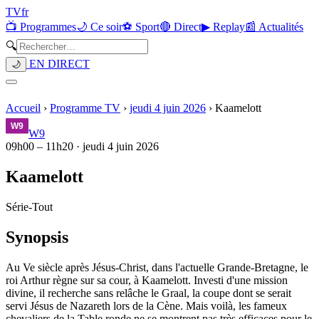
TV
fr
📺 Programmes
🌙 Ce soir
⚽ Sport
🔴 Direct
▶ Replay
📰 Actualités
🔍
EN DIRECT
🌙
Accueil
›
Programme TV
›
jeudi 4 juin 2026
›
Kaamelott
W9
09h00
–
11h20
·
jeudi 4 juin 2026
Kaamelott
Série
-
Tout
Synopsis
Au Ve siècle après Jésus-Christ, dans l'actuelle Grande-Bretagne, le
roi Arthur règne sur sa cour, à Kaamelott. Investi d'une mission
divine, il recherche sans relâche le Graal, la coupe dont se serait
servi Jésus de Nazareth lors de la Cène. Mais voilà, les fameux
chevaliers de la Table ronde ne se montrent pas très efficaces pour le