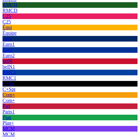
RMCD
RMCD
C25
C25
Équi
Équipe
Euro
Euro1
Euro
Euro2
beIN
beIN1
RMC1
RMC1
C+Sp
C+Spt
Com+
Com+
Pari
Paris1
Plan
Plan+
MCM
MCM