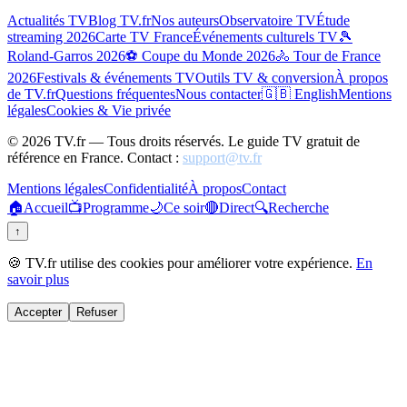
Actualités TV
Blog TV.fr
Nos auteurs
Observatoire TV
Étude
streaming 2026
Carte TV France
Événements culturels TV
🎾
Roland-Garros 2026
⚽ Coupe du Monde 2026
🚴 Tour de France
2026
Festivals & événements TV
Outils TV & conversion
À propos
de TV.fr
Questions fréquentes
Nous contacter
🇬🇧 English
Mentions
légales
Cookies & Vie privée
©
2026
TV.fr — Tous droits réservés. Le guide TV gratuit de
référence en France. Contact :
support@tv.fr
Mentions légales
Confidentialité
À propos
Contact
🏠
Accueil
📺
Programme
🌙
Ce soir
🔴
Direct
🔍
Recherche
↑
🍪 TV.fr utilise des cookies pour améliorer votre expérience.
En
savoir plus
Accepter
Refuser