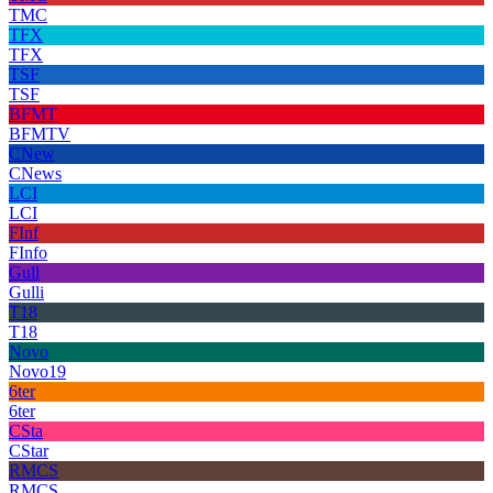
TMC
TFX
TFX
TSF
TSF
BFMT
BFMTV
CNew
CNews
LCI
LCI
FInf
FInfo
Gull
Gulli
T18
T18
Novo
Novo19
6ter
6ter
CSta
CStar
RMCS
RMCS