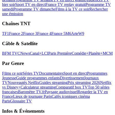
hier soir
Sport TV en direct
France TV replay gratuit
Programme TV
samedi
Programme TV dimanche
Films à la TV ce soir
Rechercher
une émission
Chaînes TNT
TF1
France 2
France 3
France 4
France 5
M6
Arte
W9
Câble & Satellite
BFM TV
CNews
Canal+
LCI
Paris Première
Comédie+
Planète+
MCM
Par Genre
Films ce soir
Séries TV
Documentaires
Sport en direct
Programmes
Jeunesse
Guide programmes enfants
Divertissement
Journaux
TV
Nouveautés Netflix
Guides streaming
Prix streaming 2026
Netflix
vs Disney+
Calculateur streaming
Comparatif box TV
Top 50 séries
françaises
Baromètre TV.fr
Paysage audiovisuel
Regarder la TV en
France
Lieux de tournage Paris
Cafés iconiques cinéma
Paris
Glossaire TV
Infos & Événements