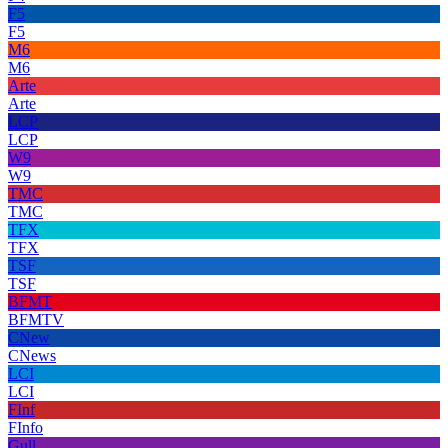
F5
F5
M6
M6
Arte
Arte
LCP
LCP
W9
W9
TMC
TMC
TFX
TFX
TSF
TSF
BFMT
BFMTV
CNew
CNews
LCI
LCI
FInf
FInfo
Gull