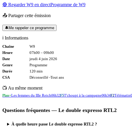
🔴 Regarder
W9
en direct
Programme de
W9
📤 Partager cette émission
🔔
Me rappeler ce programme
ℹ️ Informations
Chaîne
W9
Heure
07h00
–
09h00
Date
jeudi 4 juin 2026
Genre
Programme
Durée
120
min
CSA
Déconseillé -
Tout
ans
📺 Au même moment
Les femmes du IIIe Reich
T'choupi à la campagne
Télématin
Plan+
06h32
F5
06h34
F2
Questions fréquentes —
Le double expresso RTL2
À quelle heure passe Le double expresso RTL2 ?