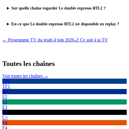
Sur quelle chaîne regarder Le double expresso RTL2 ?
Est-ce que Le double expresso RTL2 est disponible en replay ?
← Programme TV du
jeudi 4 juin 2026
🌙 Ce soir à la TV
Toutes les
chaînes
Voir toutes les chaînes →
TF1
TF1
F2
F2
F3
F3
C+
C+
F4
F4