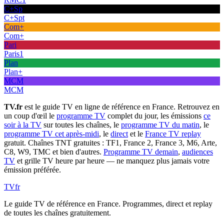
C+Sp
C+Spt
Com+
Com+
Pari
Paris1
Plan
Plan+
MCM
MCM
TV.fr
est le guide TV en ligne de référence en France. Retrouvez en
un coup d'œil le
programme TV
complet du jour, les émissions
ce
soir à la TV
sur toutes les chaînes, le
programme TV du matin
, le
programme TV cet après-midi
, le
direct
et le
France TV replay
gratuit. Chaînes TNT gratuites : TF1, France 2, France 3, M6, Arte,
C8, W9, TMC et bien d'autres.
Programme TV demain
,
audiences
TV
et grille TV heure par heure — ne manquez plus jamais votre
émission préférée.
TV
fr
Le guide TV de référence en France. Programmes, direct et replay
de toutes les chaînes gratuitement.