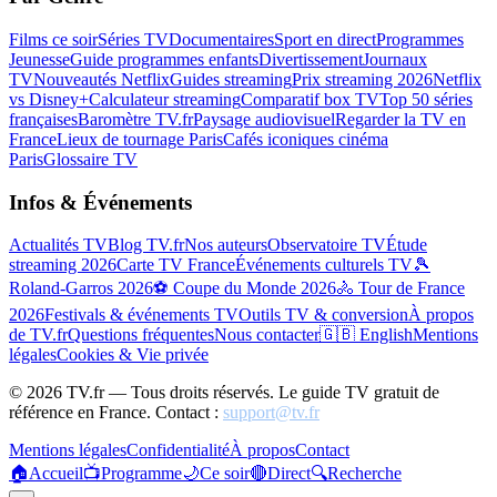
Films ce soir
Séries TV
Documentaires
Sport en direct
Programmes
Jeunesse
Guide programmes enfants
Divertissement
Journaux
TV
Nouveautés Netflix
Guides streaming
Prix streaming 2026
Netflix
vs Disney+
Calculateur streaming
Comparatif box TV
Top 50 séries
françaises
Baromètre TV.fr
Paysage audiovisuel
Regarder la TV en
France
Lieux de tournage Paris
Cafés iconiques cinéma
Paris
Glossaire TV
Infos & Événements
Actualités TV
Blog TV.fr
Nos auteurs
Observatoire TV
Étude
streaming 2026
Carte TV France
Événements culturels TV
🎾
Roland-Garros 2026
⚽ Coupe du Monde 2026
🚴 Tour de France
2026
Festivals & événements TV
Outils TV & conversion
À propos
de TV.fr
Questions fréquentes
Nous contacter
🇬🇧 English
Mentions
légales
Cookies & Vie privée
©
2026
TV.fr — Tous droits réservés. Le guide TV gratuit de
référence en France. Contact :
support@tv.fr
Mentions légales
Confidentialité
À propos
Contact
🏠
Accueil
📺
Programme
🌙
Ce soir
🔴
Direct
🔍
Recherche