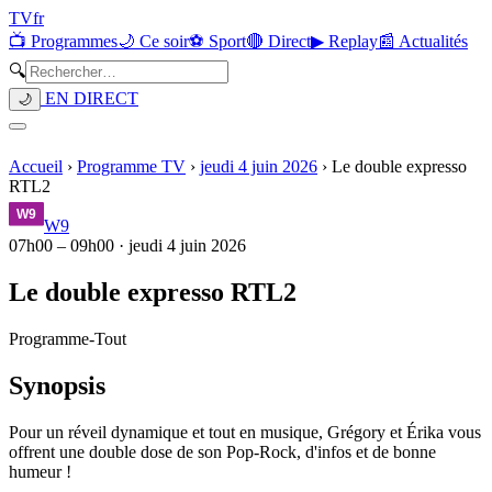
TV
fr
📺 Programmes
🌙 Ce soir
⚽ Sport
🔴 Direct
▶ Replay
📰 Actualités
🔍
EN DIRECT
🌙
Accueil
›
Programme TV
›
jeudi 4 juin 2026
›
Le double expresso
RTL2
W9
07h00
–
09h00
·
jeudi 4 juin 2026
Le double expresso RTL2
Programme
-
Tout
Synopsis
Pour un réveil dynamique et tout en musique, Grégory et Érika vous
offrent une double dose de son Pop-Rock, d'infos et de bonne
humeur !