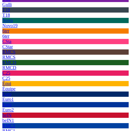
Gulli
T18
T18
Novo
Novo19
6ter
6ter
CSta
CStar
RMCS
RMCS
RMCD
RMCD
C25
C25
Équi
Équipe
Euro
Euro1
Euro
Euro2
beIN
beIN1
RMC1
RMC1