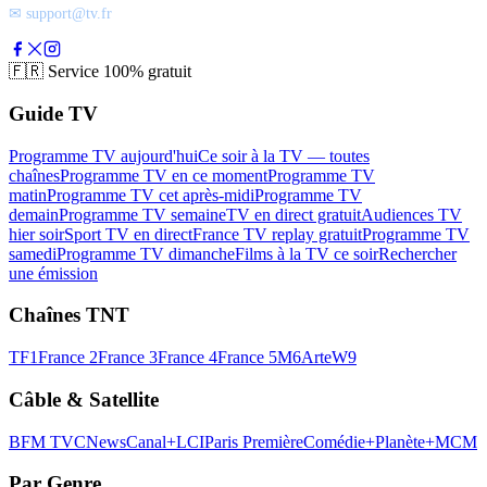
✉ support@tv.fr
🇫🇷
Service 100% gratuit
Guide TV
Programme TV aujourd'hui
Ce soir à la TV — toutes
chaînes
Programme TV en ce moment
Programme TV
matin
Programme TV cet après-midi
Programme TV
demain
Programme TV semaine
TV en direct gratuit
Audiences TV
hier soir
Sport TV en direct
France TV replay gratuit
Programme TV
samedi
Programme TV dimanche
Films à la TV ce soir
Rechercher
une émission
Chaînes TNT
TF1
France 2
France 3
France 4
France 5
M6
Arte
W9
Câble & Satellite
BFM TV
CNews
Canal+
LCI
Paris Première
Comédie+
Planète+
MCM
Par Genre