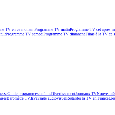
me TV en ce moment
Programme TV matin
Programme TV cet après-m
tuit
Programme TV samedi
Programme TV dimanche
Films à la TV ce s
esse
Guide programmes enfants
Divertissement
Journaux TV
Nouveautés
aises
Baromètre TV.fr
Paysage audiovisuel
Regarder la TV en France
Lie