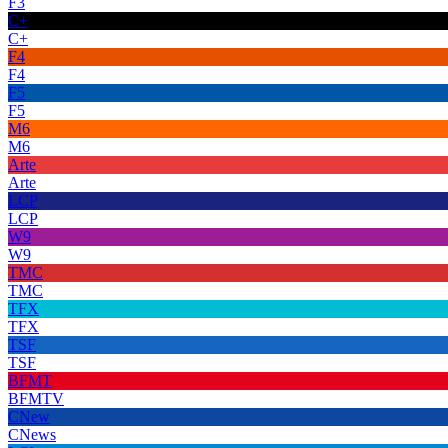
F3
C+
C+
F4
F4
F5
F5
M6
M6
Arte
Arte
LCP
LCP
W9
W9
TMC
TMC
TFX
TFX
TSF
TSF
BFMT
BFMTV
CNew
CNews