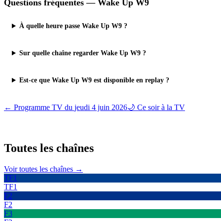
Questions fréquentes —
Wake Up W9
À quelle heure passe Wake Up W9 ?
Sur quelle chaîne regarder Wake Up W9 ?
Est-ce que Wake Up W9 est disponible en replay ?
← Programme TV du
jeudi 4 juin 2026
🌙 Ce soir à la TV
Toutes les
chaînes
Voir toutes les chaînes →
TF1
TF1
F2
F2
F3