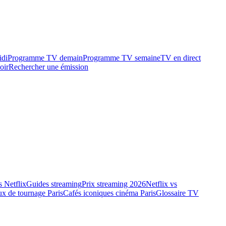
idi
Programme TV demain
Programme TV semaine
TV en direct
oir
Rechercher une émission
 Netflix
Guides streaming
Prix streaming 2026
Netflix vs
ux de tournage Paris
Cafés iconiques cinéma Paris
Glossaire TV