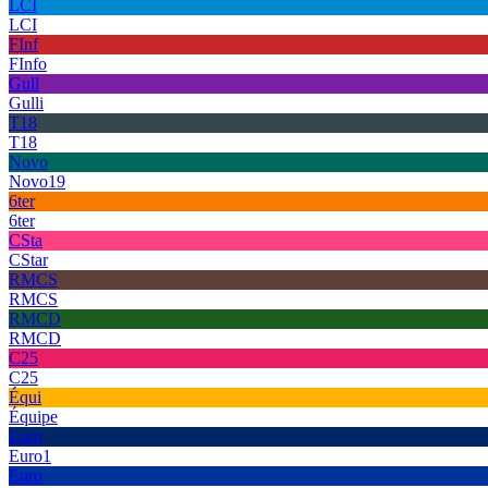
LCI
LCI
FInf
FInfo
Gull
Gulli
T18
T18
Novo
Novo19
6ter
6ter
CSta
CStar
RMCS
RMCS
RMCD
RMCD
C25
C25
Équi
Équipe
Euro
Euro1
Euro