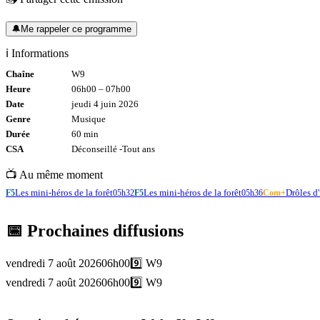
🔔
Me rappeler ce programme
ℹ️ Informations
Chaîne
W9
Heure
06h00
–
07h00
Date
jeudi 4 juin 2026
Genre
Musique
Durée
60
min
CSA
Déconseillé -
Tout
ans
📺 Au même moment
Les mini-héros de la forêt
Les mini-héros de la forêt
Drôles d'
F5
05h32
F5
05h36
Com+
📅 Prochaines diffusions
vendredi 7 août 2026
06h00
9️⃣
W9
vendredi 7 août 2026
06h00
9️⃣
W9