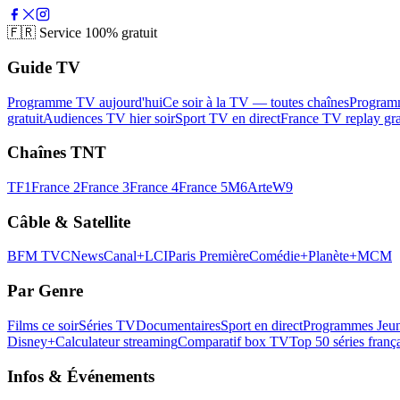
🇫🇷
Service 100% gratuit
Guide TV
Programme TV aujourd'hui
Ce soir à la TV — toutes chaînes
Program
gratuit
Audiences TV hier soir
Sport TV en direct
France TV replay gra
Chaînes TNT
TF1
France 2
France 3
France 4
France 5
M6
Arte
W9
Câble & Satellite
BFM TV
CNews
Canal+
LCI
Paris Première
Comédie+
Planète+
MCM
Par Genre
Films ce soir
Séries TV
Documentaires
Sport en direct
Programmes Jeun
Disney+
Calculateur streaming
Comparatif box TV
Top 50 séries franç
Infos & Événements