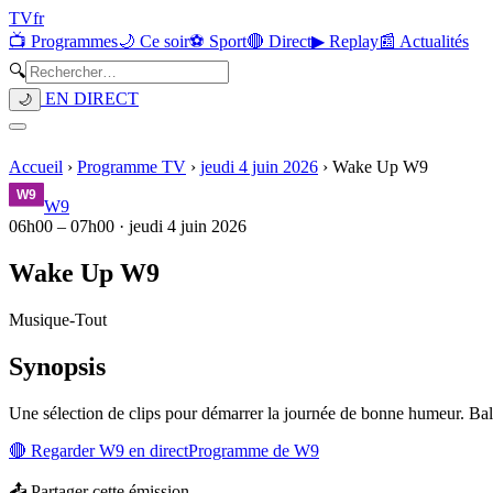
TV
fr
📺 Programmes
🌙 Ce soir
⚽ Sport
🔴 Direct
▶ Replay
📰 Actualités
🔍
EN DIRECT
🌙
Accueil
›
Programme TV
›
jeudi 4 juin 2026
›
Wake Up W9
W9
06h00
–
07h00
·
jeudi 4 juin 2026
Wake Up W9
Musique
-
Tout
Synopsis
Une sélection de clips pour démarrer la journée de bonne humeur. Balla
🔴 Regarder
W9
en direct
Programme de
W9
📤 Partager cette émission