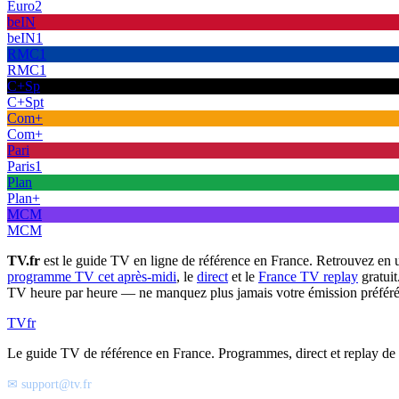
Euro2
beIN
beIN1
RMC1
RMC1
C+Sp
C+Spt
Com+
Com+
Pari
Paris1
Plan
Plan+
MCM
MCM
TV.fr
est le guide TV en ligne de référence en France. Retrouvez en 
programme TV cet après-midi
, le
direct
et le
France TV replay
gratuit
TV heure par heure — ne manquez plus jamais votre émission préféré
TV
fr
Le guide TV de référence en France. Programmes, direct et replay de t
✉ support@tv.fr