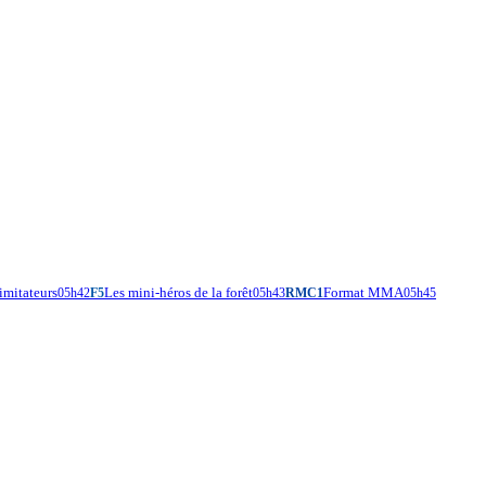
imitateurs
Les mini-héros de la forêt
Format MMA
05h42
F5
05h43
RMC1
05h45