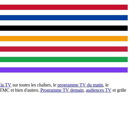
à la TV
sur toutes les chaînes, le
programme TV du matin
, le
 TMC et bien d'autres.
Programme TV demain
,
audiences TV
et grille