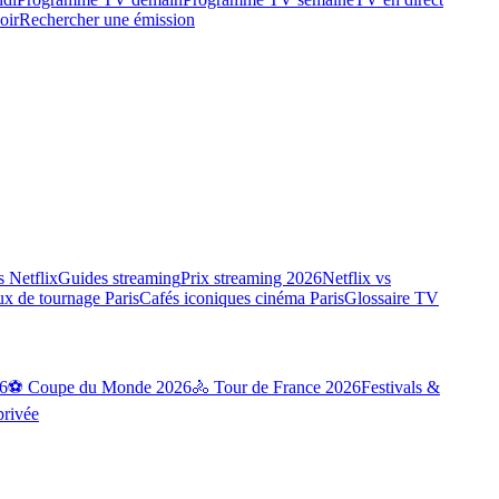
oir
Rechercher une émission
 Netflix
Guides streaming
Prix streaming 2026
Netflix vs
ux de tournage Paris
Cafés iconiques cinéma Paris
Glossaire TV
6
⚽ Coupe du Monde 2026
🚴 Tour de France 2026
Festivals &
privée