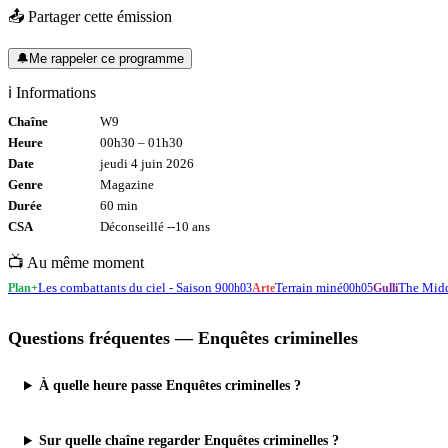
📤 Partager cette émission
🔔
Me rappeler ce programme
ℹ️ Informations
Chaîne
W9
Heure
00h30
–
01h30
Date
jeudi 4 juin 2026
Genre
Magazine
Durée
60
min
CSA
Déconseillé -
-10
ans
📺 Au même moment
Les combattants du ciel - Saison 9
Terrain miné
The Mid
Plan+
00h03
Arte
00h05
Gulli
Questions fréquentes —
Enquêtes criminelles
À quelle heure passe Enquêtes criminelles ?
Sur quelle chaîne regarder Enquêtes criminelles ?