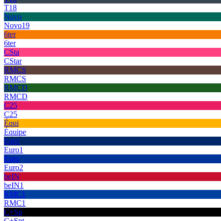
T18
Novo
Novo19
6ter
6ter
CSta
CStar
RMCS
RMCS
RMCD
RMCD
C25
C25
Équi
Équipe
Euro
Euro1
Euro
Euro2
beIN
beIN1
RMC1
RMC1
C+Sp
C+Spt