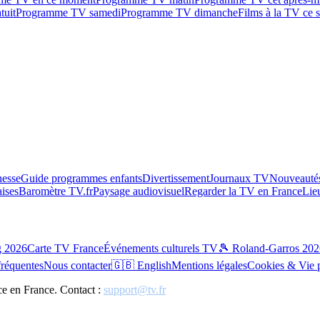
tuit
Programme TV samedi
Programme TV dimanche
Films à la TV ce s
esse
Guide programmes enfants
Divertissement
Journaux TV
Nouveautés
aises
Baromètre TV.fr
Paysage audiovisuel
Regarder la TV en France
Lie
g 2026
Carte TV France
Événements culturels TV
🎾 Roland-Garros 202
fréquentes
Nous contacter
🇬🇧 English
Mentions légales
Cookies & Vie 
ce en France. Contact :
support@tv.fr