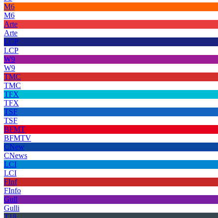
M6
M6
Arte
Arte
LCP
LCP
W9
W9
TMC
TMC
TFX
TFX
TSF
TSF
BFMT
BFMTV
CNew
CNews
LCI
LCI
FInf
FInfo
Gull
Gulli
T18