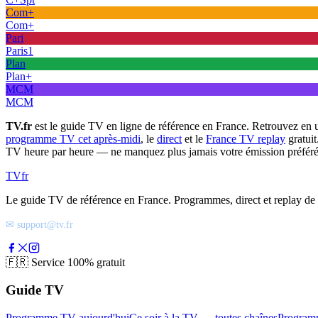
Com+
Com+
Pari
Paris1
Plan
Plan+
MCM
MCM
TV.fr
est le guide TV en ligne de référence en France. Retrouvez en 
programme TV cet après-midi
, le
direct
et le
France TV replay
gratuit
TV heure par heure — ne manquez plus jamais votre émission préféré
TV
fr
Le guide TV de référence en France. Programmes, direct et replay de t
✉ support@tv.fr
🇫🇷
Service 100% gratuit
Guide TV
Programme TV aujourd'hui
Ce soir à la TV — toutes chaînes
Program