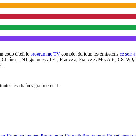
un coup d'œil le
programme TV
complet du jour, les émissions
ce soir 
. Chaînes TNT gratuites : TF1, France 2, France 3, M6, Arte, C8, W9,
e.
outes les chaînes gratuitement.
me TV en ce moment
Programme TV matin
Programme TV cet après-m