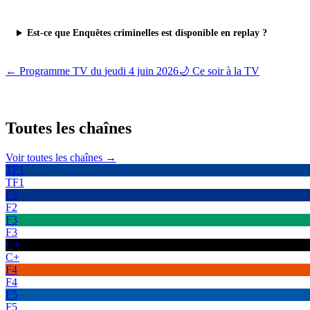
Est-ce que Enquêtes criminelles est disponible en replay ?
← Programme TV du
jeudi 4 juin 2026
🌙 Ce soir à la TV
Toutes les
chaînes
Voir toutes les chaînes →
TF1
TF1
F2
F2
F3
F3
C+
C+
F4
F4
F5
F5