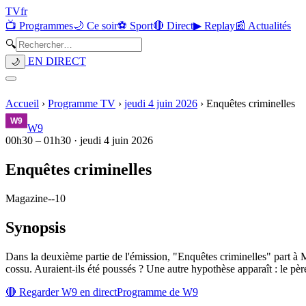
TV
fr
📺 Programmes
🌙 Ce soir
⚽ Sport
🔴 Direct
▶ Replay
📰 Actualités
🔍
EN DIRECT
🌙
Accueil
›
Programme TV
›
jeudi 4 juin 2026
›
Enquêtes criminelles
W9
00h30
–
01h30
·
jeudi 4 juin 2026
Enquêtes criminelles
Magazine
-
-10
Synopsis
Dans la deuxième partie de l'émission, "Enquêtes criminelles" part 
cossu. Auraient-ils été poussés ? Une autre hypothèse apparaît : le père 
🔴 Regarder
W9
en direct
Programme de
W9