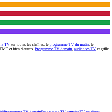
à la TV
sur toutes les chaînes, le
programme TV du matin
, le
 TMC et bien d'autres.
Programme TV demain
,
audiences TV
et grille
idi
Programme TV demain
Programme TV semaine
TV en direct