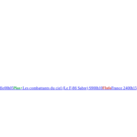
dle
Les combattants du ciel (Le F-86 Sabre) S9
France 24
00h05
Plan+
00h10
FInfo
00h15