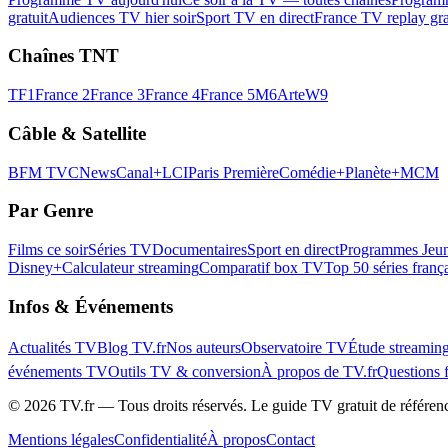
gratuit
Audiences TV hier soir
Sport TV en direct
France TV replay gra
Chaînes TNT
TF1
France 2
France 3
France 4
France 5
M6
Arte
W9
Câble & Satellite
BFM TV
CNews
Canal+
LCI
Paris Première
Comédie+
Planète+
MCM
Par Genre
Films ce soir
Séries TV
Documentaires
Sport en direct
Programmes Jeun
Disney+
Calculateur streaming
Comparatif box TV
Top 50 séries franç
Infos & Événements
Actualités TV
Blog TV.fr
Nos auteurs
Observatoire TV
Étude streamin
événements TV
Outils TV & conversion
À propos de TV.fr
Questions 
©
2026
TV.fr — Tous droits réservés. Le guide TV gratuit de référen
Mentions légales
Confidentialité
À propos
Contact