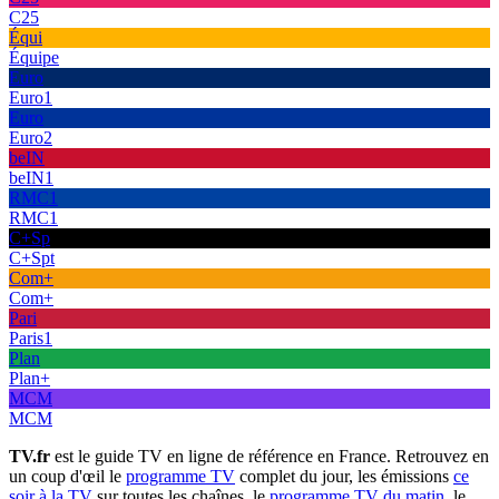
C25
Équi
Équipe
Euro
Euro1
Euro
Euro2
beIN
beIN1
RMC1
RMC1
C+Sp
C+Spt
Com+
Com+
Pari
Paris1
Plan
Plan+
MCM
MCM
TV.fr
est le guide TV en ligne de référence en France. Retrouvez en
un coup d'œil le
programme TV
complet du jour, les émissions
ce
soir à la TV
sur toutes les chaînes, le
programme TV du matin
, le