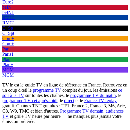
Euro2
beIN
beIN1
RMC1
RMC1
C+Sp
C+Spt
Com+
Com+
Pari
Paris1
Plan
Plan+
MCM
MCM
TV.fr
est le guide TV en ligne de référence en France. Retrouvez en
un coup d'œil le
programme TV
complet du jour, les émissions
ce
soir à la TV
sur toutes les chaînes, le
programme TV du matin
, le
programme TV cet après-midi
, le
direct
et le
France TV replay
gratuit. Chaînes TNT gratuites : TF1, France 2, France 3, M6, Arte,
C8, W9, TMC et bien d'autres.
Programme TV demain
,
audiences
TV
et grille TV heure par heure — ne manquez plus jamais votre
émission préférée.