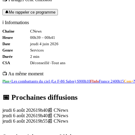
🔔
Me rappeler ce programme
ℹ️ Informations
Chaîne
CNews
Heure
00h39
–
00h41
Date
jeudi 4 juin 2026
Genre
Services
Durée
2
min
CSA
Déconseillé -
Tout
ans
📺 Au même moment
Les combattants du ciel (Le F-86 Sabre) S9
France 24
Plan+
00h10
FInfo
00h15
Com+
📅 Prochaines diffusions
jeudi 6 août 2026
19h40
📰
CNews
jeudi 6 août 2026
19h40
📰
CNews
jeudi 6 août 2026
19h55
📰
CNews