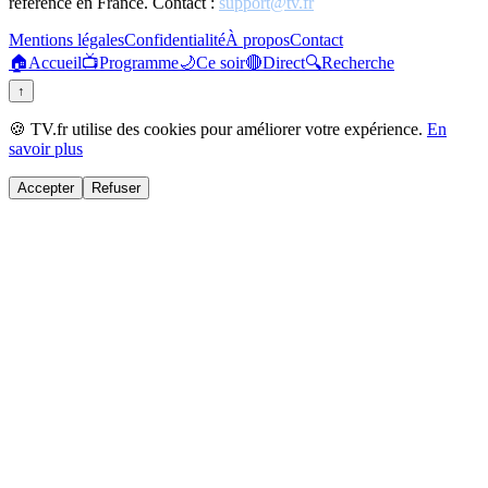
référence en France. Contact :
support@tv.fr
Mentions légales
Confidentialité
À propos
Contact
🏠
Accueil
📺
Programme
🌙
Ce soir
🔴
Direct
🔍
Recherche
↑
🍪 TV.fr utilise des cookies pour améliorer votre expérience.
En
savoir plus
Accepter
Refuser