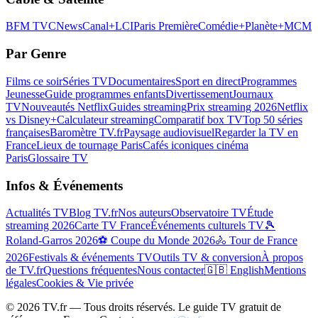
BFM TV
CNews
Canal+
LCI
Paris Première
Comédie+
Planète+
MCM
Par Genre
Films ce soir
Séries TV
Documentaires
Sport en direct
Programmes
Jeunesse
Guide programmes enfants
Divertissement
Journaux
TV
Nouveautés Netflix
Guides streaming
Prix streaming 2026
Netflix
vs Disney+
Calculateur streaming
Comparatif box TV
Top 50 séries
françaises
Baromètre TV.fr
Paysage audiovisuel
Regarder la TV en
France
Lieux de tournage Paris
Cafés iconiques cinéma
Paris
Glossaire TV
Infos & Événements
Actualités TV
Blog TV.fr
Nos auteurs
Observatoire TV
Étude
streaming 2026
Carte TV France
Événements culturels TV
🎾
Roland-Garros 2026
⚽ Coupe du Monde 2026
🚴 Tour de France
2026
Festivals & événements TV
Outils TV & conversion
À propos
de TV.fr
Questions fréquentes
Nous contacter
🇬🇧 English
Mentions
légales
Cookies & Vie privée
©
2026
TV.fr — Tous droits réservés. Le guide TV gratuit de