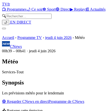
TV
fr
📺 Programmes
🌙 Ce soir
⚽ Sport
🔴 Direct
▶ Replay
📰 Actualités
🔍
EN DIRECT
🌙
Accueil
›
Programme TV
›
jeudi 4 juin 2026
›
Météo
CNews
00h39
–
00h41
·
jeudi 4 juin 2026
Météo
Services
-
Tout
Synopsis
Les prévisions météo pour le lendemain
🔴 Regarder
CNews
en direct
Programme de
CNews
📤 Partager cette émission