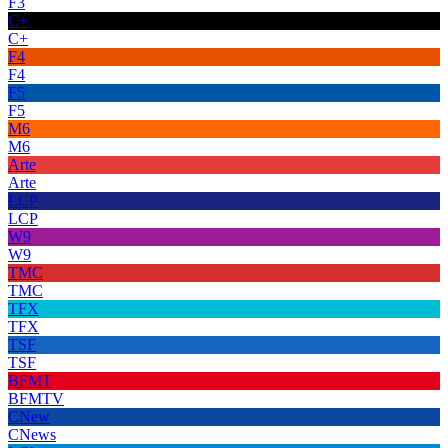
F3
C+
C+
F4
F4
F5
F5
M6
M6
Arte
Arte
LCP
LCP
W9
W9
TMC
TMC
TFX
TFX
TSF
TSF
BFMT
BFMTV
CNew
CNews