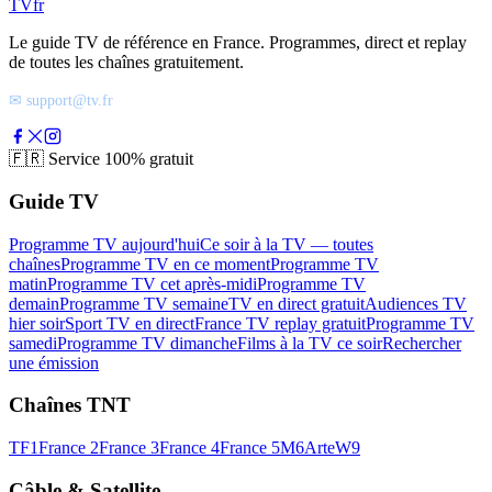
TV
fr
Le guide TV de référence en France. Programmes, direct et replay
de toutes les chaînes gratuitement.
✉ support@tv.fr
🇫🇷
Service 100% gratuit
Guide TV
Programme TV aujourd'hui
Ce soir à la TV — toutes
chaînes
Programme TV en ce moment
Programme TV
matin
Programme TV cet après-midi
Programme TV
demain
Programme TV semaine
TV en direct gratuit
Audiences TV
hier soir
Sport TV en direct
France TV replay gratuit
Programme TV
samedi
Programme TV dimanche
Films à la TV ce soir
Rechercher
une émission
Chaînes TNT
TF1
France 2
France 3
France 4
France 5
M6
Arte
W9
Câble & Satellite