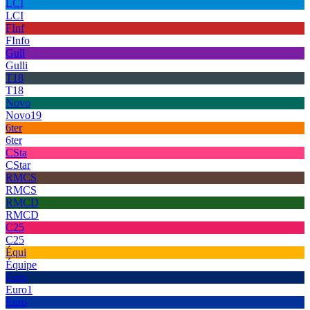
LCI
LCI
FInf
FInfo
Gull
Gulli
T18
T18
Novo
Novo19
6ter
6ter
CSta
CStar
RMCS
RMCS
RMCD
RMCD
C25
C25
Équi
Équipe
Euro
Euro1
Euro