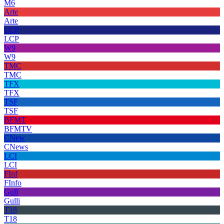
M6
Arte
Arte
LCP
LCP
W9
W9
TMC
TMC
TFX
TFX
TSF
TSF
BFMT
BFMTV
CNew
CNews
LCI
LCI
FInf
FInfo
Gull
Gulli
T18
T18