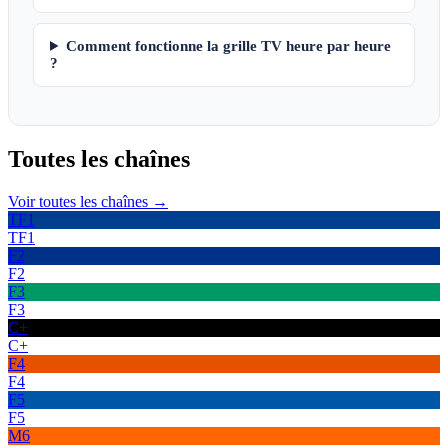
Comment fonctionne la grille TV heure par heure
?
Toutes les
chaînes
Voir toutes les chaînes →
TF1
TF1
F2
F2
F3
F3
C+
C+
F4
F4
F5
F5
M6