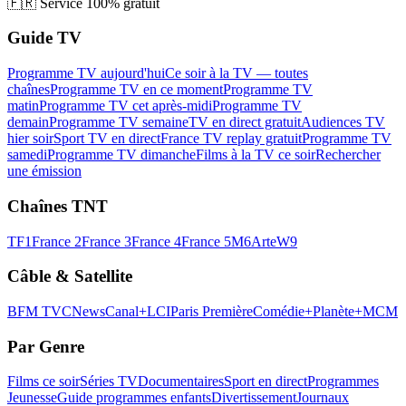
🇫🇷
Service 100% gratuit
Guide TV
Programme TV aujourd'hui
Ce soir à la TV — toutes
chaînes
Programme TV en ce moment
Programme TV
matin
Programme TV cet après-midi
Programme TV
demain
Programme TV semaine
TV en direct gratuit
Audiences TV
hier soir
Sport TV en direct
France TV replay gratuit
Programme TV
samedi
Programme TV dimanche
Films à la TV ce soir
Rechercher
une émission
Chaînes TNT
TF1
France 2
France 3
France 4
France 5
M6
Arte
W9
Câble & Satellite
BFM TV
CNews
Canal+
LCI
Paris Première
Comédie+
Planète+
MCM
Par Genre
Films ce soir
Séries TV
Documentaires
Sport en direct
Programmes
Jeunesse
Guide programmes enfants
Divertissement
Journaux