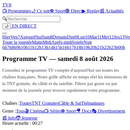
TV
fr
📺 Programmes
🌙 Ce soir
⚽ Sport
🔴 Direct
▶ Replay
📰 Actualités
🔍
EN DIRECT
🌙
Hier
Ven
7
Aujourd'hui
Sam
8
Demain
Dim
9
Lun
10
Mar
11
Mer
12
Jeu
13
Ve
Toute la journée
Matin
Midi
Après-midi
Soirée
Nuit
6h
7h
8h
9h
10h
11h
12h
13h
14h
15h
16h
17h
18h
19h
20h
21h
22h
23h
00h
Programme TV —
samedi 8 août 2026
Consultez le programme TV complet d'aujourd'hui sur toutes les
chaînes françaises. Notre grille affiche en temps réel les émissions de
la TNT gratuite, du câble et du satellite. Filtrez par genre ou par
moment de la journée pour trouver rapidement votre programme.
Chaînes :
Toutes
TNT Gratuites
Câble & Sat
Thématiques
Genre :
Tous
🎬 Cinéma
📺 Séries
⚽ Sport
🎥 Docs
🎭 Divertissement
📰 Info
🧒 Jeunesse
Heure actuelle :
00:27