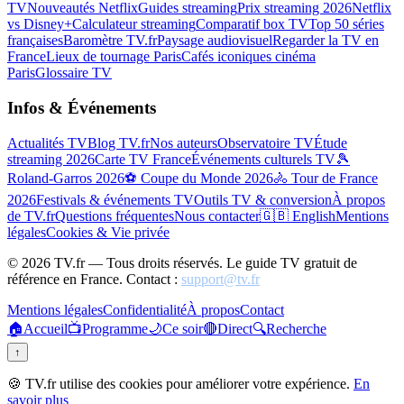
TV
Nouveautés Netflix
Guides streaming
Prix streaming 2026
Netflix
vs Disney+
Calculateur streaming
Comparatif box TV
Top 50 séries
françaises
Baromètre TV.fr
Paysage audiovisuel
Regarder la TV en
France
Lieux de tournage Paris
Cafés iconiques cinéma
Paris
Glossaire TV
Infos & Événements
Actualités TV
Blog TV.fr
Nos auteurs
Observatoire TV
Étude
streaming 2026
Carte TV France
Événements culturels TV
🎾
Roland-Garros 2026
⚽ Coupe du Monde 2026
🚴 Tour de France
2026
Festivals & événements TV
Outils TV & conversion
À propos
de TV.fr
Questions fréquentes
Nous contacter
🇬🇧 English
Mentions
légales
Cookies & Vie privée
©
2026
TV.fr — Tous droits réservés. Le guide TV gratuit de
référence en France. Contact :
support@tv.fr
Mentions légales
Confidentialité
À propos
Contact
🏠
Accueil
📺
Programme
🌙
Ce soir
🔴
Direct
🔍
Recherche
↑
🍪 TV.fr utilise des cookies pour améliorer votre expérience.
En
savoir plus