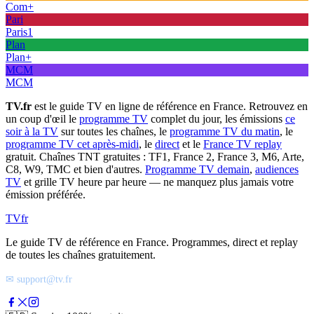
Com+
Pari
Paris1
Plan
Plan+
MCM
MCM
TV.fr
est le guide TV en ligne de référence en France. Retrouvez en
un coup d'œil le
programme TV
complet du jour, les émissions
ce
soir à la TV
sur toutes les chaînes, le
programme TV du matin
, le
programme TV cet après-midi
, le
direct
et le
France TV replay
gratuit. Chaînes TNT gratuites : TF1, France 2, France 3, M6, Arte,
C8, W9, TMC et bien d'autres.
Programme TV demain
,
audiences
TV
et grille TV heure par heure — ne manquez plus jamais votre
émission préférée.
TV
fr
Le guide TV de référence en France. Programmes, direct et replay
de toutes les chaînes gratuitement.
✉ support@tv.fr