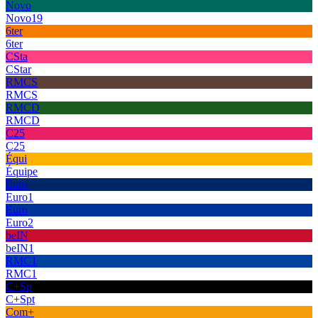
Novo
Novo19
6ter
6ter
CSta
CStar
RMCS
RMCS
RMCD
RMCD
C25
C25
Équi
Équipe
Euro
Euro1
Euro
Euro2
beIN
beIN1
RMC1
RMC1
C+Sp
C+Spt
Com+