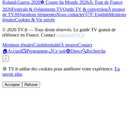
Roland-Garros 2026
⚽ Coupe du Monde 2026
🚴 Tour de France
2026
Festivals & événements TV
Outils TV & conversion
À propos
de TV.fr
Questions fréquentes
Nous contacter
🇬🇧 English
Mentions
légales
Cookies & Vie privée
©
2026
TV.fr — Tous droits réservés. Le guide TV gratuit de
référence en France. Contact :
support@tv.fr
Mentions légales
Confidentialité
À propos
Contact
🏠
Accueil
📺
Programme
🌙
Ce soir
🔴
Direct
🔍
Recherche
↑
🍪 TV.fr utilise des cookies pour améliorer votre expérience.
En
savoir plus
Accepter
Refuser