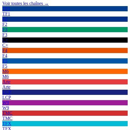
Voir toutes les chaînes →
TF1
TF1
F2
F2
F3
F3
C+
C+
F4
F4
F5
F5
M6
M6
Arte
Arte
LCP
LCP
W9
W9
TMC
TMC
TFX
TFX