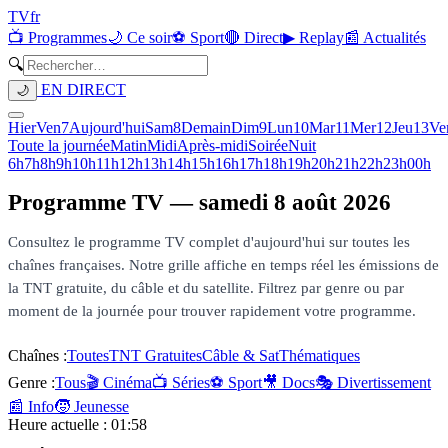
TV
fr
📺 Programmes
🌙 Ce soir
⚽ Sport
🔴 Direct
▶ Replay
📰 Actualités
🔍
EN DIRECT
🌙
Hier
Ven
7
Aujourd'hui
Sam
8
Demain
Dim
9
Lun
10
Mar
11
Mer
12
Jeu
13
Ve
Toute la journée
Matin
Midi
Après-midi
Soirée
Nuit
6h
7h
8h
9h
10h
11h
12h
13h
14h
15h
16h
17h
18h
19h
20h
21h
22h
23h
00h
Programme TV —
samedi 8 août 2026
Consultez le programme TV complet d'aujourd'hui sur toutes les
chaînes françaises. Notre grille affiche en temps réel les émissions de
la TNT gratuite, du câble et du satellite. Filtrez par genre ou par
moment de la journée pour trouver rapidement votre programme.
Chaînes :
Toutes
TNT Gratuites
Câble & Sat
Thématiques
Genre :
Tous
🎬 Cinéma
📺 Séries
⚽ Sport
🎥 Docs
🎭 Divertissement
📰 Info
🧒 Jeunesse
Heure actuelle :
01:58