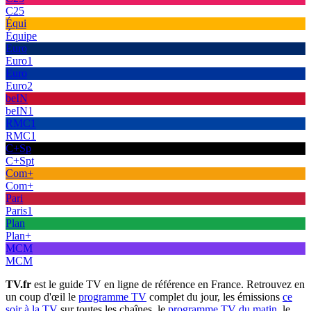
C25
Équi
Équipe
Euro
Euro1
Euro
Euro2
beIN
beIN1
RMC1
RMC1
C+Sp
C+Spt
Com+
Com+
Pari
Paris1
Plan
Plan+
MCM
MCM
TV.fr
est le guide TV en ligne de référence en France. Retrouvez en
un coup d'œil le
programme TV
complet du jour, les émissions
ce
soir à la TV
sur toutes les chaînes, le
programme TV du matin
, le