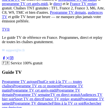
programme TV cet après-midi
, le
direct
et le
France TV replay
gratuit. Chaînes TNT gratuites : TF1, France 2, France 3, M6, Arte,
C8, W9, TMC et bien d'autres.
Programme TV demain
,
audiences
TV
et grille TV heure par heure — ne manquez plus jamais votre
émission préférée.
TV
fr
Le guide TV de référence en France. Programmes, direct et replay
de toutes les chaînes gratuitement.
✉ support@tv.fr
🇫🇷
Service 100% gratuit
Guide TV
Programme TV aujourd'hui
Ce soir à la TV — toutes
chaînes
Programme TV en ce moment
Programme TV
matin
Programme TV cet après-midi
Programme TV
demain
Programme TV semaine
TV en direct gratuit
Audiences TV
hier soir
Sport TV en direct
France TV replay gratuit
Programme TV
samedi
Programme TV dimanche
Films à la TV ce soir
Rechercher
une émission