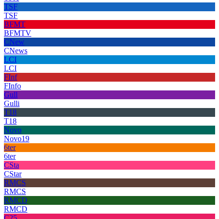
TSF
TSF
BFMT
BFMTV
CNew
CNews
LCI
LCI
FInf
FInfo
Gull
Gulli
T18
T18
Novo
Novo19
6ter
6ter
CSta
CStar
RMCS
RMCS
RMCD
RMCD
C25