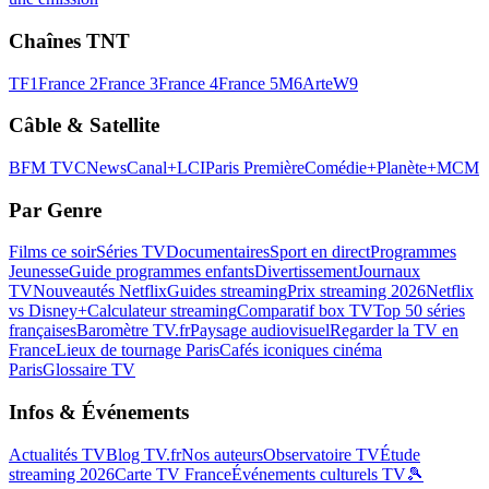
Chaînes TNT
TF1
France 2
France 3
France 4
France 5
M6
Arte
W9
Câble & Satellite
BFM TV
CNews
Canal+
LCI
Paris Première
Comédie+
Planète+
MCM
Par Genre
Films ce soir
Séries TV
Documentaires
Sport en direct
Programmes
Jeunesse
Guide programmes enfants
Divertissement
Journaux
TV
Nouveautés Netflix
Guides streaming
Prix streaming 2026
Netflix
vs Disney+
Calculateur streaming
Comparatif box TV
Top 50 séries
françaises
Baromètre TV.fr
Paysage audiovisuel
Regarder la TV en
France
Lieux de tournage Paris
Cafés iconiques cinéma
Paris
Glossaire TV
Infos & Événements
Actualités TV
Blog TV.fr
Nos auteurs
Observatoire TV
Étude
streaming 2026
Carte TV France
Événements culturels TV
🎾