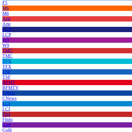
F5
M6
M6
Arte
Arte
LCP
LCP
W9
W9
TMC
TMC
TFX
TFX
TSF
TSF
BFMT
BFMTV
CNew
CNews
LCI
LCI
FInf
FInfo
Gull
Gulli