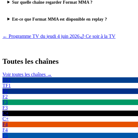
Sur quelle chaîne regarder Format MMA ?
Est-ce que Format MMA est disponible en replay ?
← Programme TV du
jeudi 4 juin 2026
🌙 Ce soir à la TV
Toutes les
chaînes
Voir toutes les chaînes →
TF1
TF1
F2
F2
F3
F3
C+
C+
F4
F4
F5