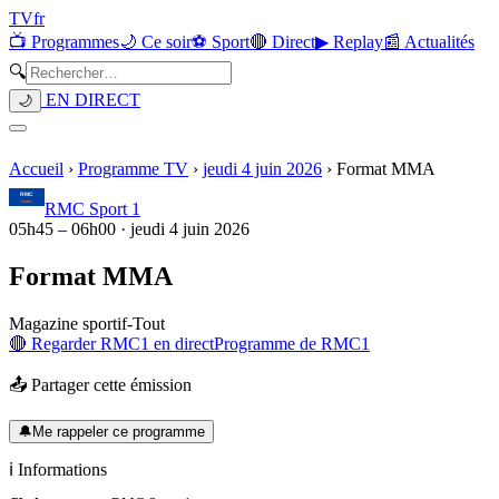
TV
fr
📺 Programmes
🌙 Ce soir
⚽ Sport
🔴 Direct
▶ Replay
📰 Actualités
🔍
EN DIRECT
🌙
Accueil
›
Programme TV
›
jeudi 4 juin 2026
›
Format MMA
RMC Sport 1
05h45
–
06h00
·
jeudi 4 juin 2026
Format MMA
Magazine sportif
-
Tout
🔴 Regarder
RMC1
en direct
Programme de
RMC1
📤 Partager cette émission
🔔
Me rappeler ce programme
ℹ️ Informations