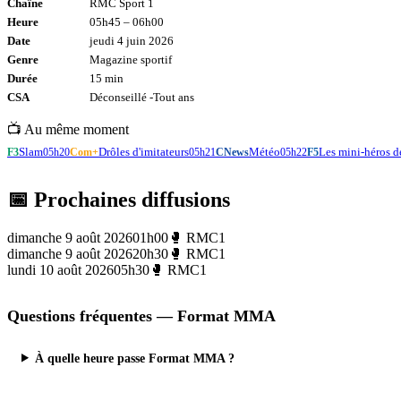
Chaîne
RMC Sport 1
Heure
05h45
–
06h00
Date
jeudi 4 juin 2026
Genre
Magazine sportif
Durée
15
min
CSA
Déconseillé -
Tout
ans
📺 Au même moment
Slam
Drôles d'imitateurs
Météo
Les mini-héros de
F3
05h20
Com+
05h21
CNews
05h22
F5
📅 Prochaines diffusions
dimanche 9 août 2026
01h00
🥊
RMC1
dimanche 9 août 2026
20h30
🥊
RMC1
lundi 10 août 2026
05h30
🥊
RMC1
Questions fréquentes —
Format MMA
À quelle heure passe Format MMA ?