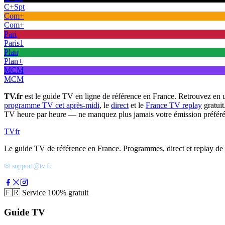
C+Spt
Com+
Com+
Pari
Paris1
Plan
Plan+
MCM
MCM
TV.fr
est le guide TV en ligne de référence en France. Retrouvez en 
programme TV cet après-midi
, le
direct
et le
France TV replay
gratuit
TV heure par heure — ne manquez plus jamais votre émission préféré
TV
fr
Le guide TV de référence en France. Programmes, direct et replay de t
✉ support@tv.fr
🇫🇷
Service 100% gratuit
Guide TV