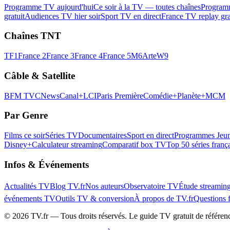
Programme TV aujourd'hui
Ce soir à la TV — toutes chaînes
Program
gratuit
Audiences TV hier soir
Sport TV en direct
France TV replay gra
Chaînes TNT
TF1
France 2
France 3
France 4
France 5
M6
Arte
W9
Câble & Satellite
BFM TV
CNews
Canal+
LCI
Paris Première
Comédie+
Planète+
MCM
Par Genre
Films ce soir
Séries TV
Documentaires
Sport en direct
Programmes Jeun
Disney+
Calculateur streaming
Comparatif box TV
Top 50 séries franç
Infos & Événements
Actualités TV
Blog TV.fr
Nos auteurs
Observatoire TV
Étude streamin
événements TV
Outils TV & conversion
À propos de TV.fr
Questions 
©
2026
TV.fr — Tous droits réservés. Le guide TV gratuit de référen