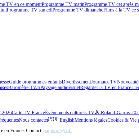
me TV en ce moment
Programme TV matin
Programme TV cet après-m
tuit
Programme TV samedi
Programme TV dimanche
Films à la TV ce s
esse
Guide programmes enfants
Divertissement
Journaux TV
Nouveautés
aises
Baromètre TV.fr
Paysage audiovisuel
Regarder la TV en France
Lie
g 2026
Carte TV France
Événements culturels TV
🎾 Roland-Garros 202
fréquentes
Nous contacter
🇬🇧 English
Mentions légales
Cookies & Vie 
ce en France. Contact :
support@tv.fr