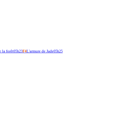
 la forêt
L'armure de Jade
05h23
F4
05h25