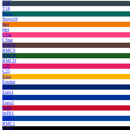
T18
T18
Novo
Novo19
6ter
6ter
CSta
CStar
RMCS
RMCS
RMCD
RMCD
C25
C25
Équi
Équipe
Euro
Euro1
Euro
Euro2
beIN
beIN1
RMC1
RMC1
C+Sp