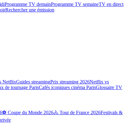
idi
Programme TV demain
Programme TV semaine
TV en direct
oir
Rechercher une émission
 Netflix
Guides streaming
Prix streaming 2026
Netflix vs
ux de tournage Paris
Cafés iconiques cinéma Paris
Glossaire TV
6
⚽ Coupe du Monde 2026
🚴 Tour de France 2026
Festivals &
privée