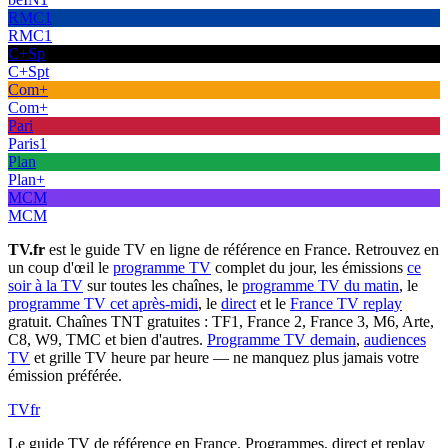
RMC1
RMC1
C+Sp
C+Spt
Com+
Com+
Pari
Paris1
Plan
Plan+
MCM
MCM
TV.fr
est le guide TV en ligne de référence en France. Retrouvez en
un coup d'œil le
programme TV
complet du jour, les émissions
ce
soir à la TV
sur toutes les chaînes, le
programme TV du matin
, le
programme TV cet après-midi
, le
direct
et le
France TV replay
gratuit. Chaînes TNT gratuites : TF1, France 2, France 3, M6, Arte,
C8, W9, TMC et bien d'autres.
Programme TV demain
,
audiences
TV
et grille TV heure par heure — ne manquez plus jamais votre
émission préférée.
TV
fr
Le guide TV de référence en France. Programmes, direct et replay