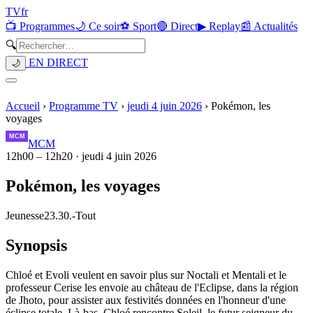
TV
fr
📺 Programmes
🌙 Ce soir
⚽ Sport
🔴 Direct
▶ Replay
📰 Actualités
🔍
EN DIRECT
🌙
Accueil
›
Programme TV
›
jeudi 4 juin 2026
›
Pokémon, les
voyages
MCM
12h00
–
12h20
·
jeudi 4 juin 2026
Pokémon, les voyages
Jeunesse
23.30.
-
Tout
Synopsis
Chloé et Evoli veulent en savoir plus sur Noctali et Mentali et le
professeur Cerise les envoie au château de l'Eclipse, dans la région
de Jhoto, pour assister aux festivités données en l'honneur d'une
éclipse totale. Là-bas, Chloé rencontre Soleil, le futur seigneur du