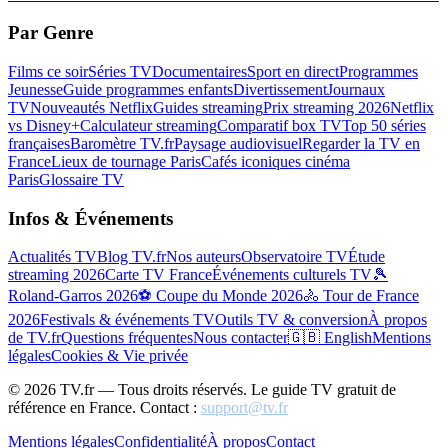
Par Genre
Films ce soir
Séries TV
Documentaires
Sport en direct
Programmes
Jeunesse
Guide programmes enfants
Divertissement
Journaux
TV
Nouveautés Netflix
Guides streaming
Prix streaming 2026
Netflix
vs Disney+
Calculateur streaming
Comparatif box TV
Top 50 séries
françaises
Baromètre TV.fr
Paysage audiovisuel
Regarder la TV en
France
Lieux de tournage Paris
Cafés iconiques cinéma
Paris
Glossaire TV
Infos & Événements
Actualités TV
Blog TV.fr
Nos auteurs
Observatoire TV
Étude
streaming 2026
Carte TV France
Événements culturels TV
🎾
Roland-Garros 2026
⚽ Coupe du Monde 2026
🚴 Tour de France
2026
Festivals & événements TV
Outils TV & conversion
À propos
de TV.fr
Questions fréquentes
Nous contacter
🇬🇧 English
Mentions
légales
Cookies & Vie privée
©
2026
TV.fr — Tous droits réservés. Le guide TV gratuit de
référence en France. Contact :
support@tv.fr
Mentions légales
Confidentialité
À propos
Contact