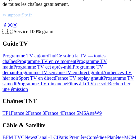
de toutes les chaînes gratuitement.
✉ support@tv.fr
🇫🇷
Service 100% gratuit
Guide TV
Programme TV aujourd'hui
Ce soir à la TV — toutes
chaînes
Programme TV en ce moment
Programme TV
matin
Programme TV cet après-midi
Programme TV
demain
Programme TV semaine
TV en direct gratuit
Audiences TV
hier soir
Sport TV en direct
France TV replay gratuit
Programme TV
samedi
Programme TV dimanche
Films à la TV ce soir
Rechercher
une émission
Chaînes TNT
TF1
France 2
France 3
France 4
France 5
M6
Arte
W9
Câble & Satellite
BFM TV
CNews
Canal+
LCI
Paris Première
Comédie+
Planète+
MCM