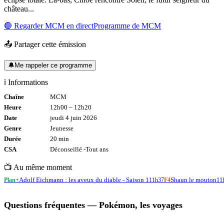
château...
🔴 Regarder
MCM
en direct
Programme de
MCM
📤 Partager cette émission
🔔
Me rappeler ce programme
ℹ️ Informations
Chaîne
MCM
Heure
12h00
–
12h20
Date
jeudi 4 juin 2026
Genre
Jeunesse
Durée
20
min
CSA
Déconseillé -
Tout
ans
📺 Au même moment
Adolf Eichmann : les aveux du diable - Saison 1
Shaun le mouton
Plan+
11h37
F4
11
Questions fréquentes —
Pokémon, les voyages