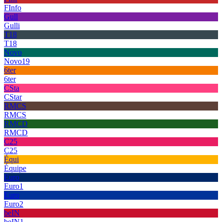
FInfo
Gull
Gulli
T18
T18
Novo
Novo19
6ter
6ter
CSta
CStar
RMCS
RMCS
RMCD
RMCD
C25
C25
Équi
Équipe
Euro
Euro1
Euro
Euro2
beIN
beIN1