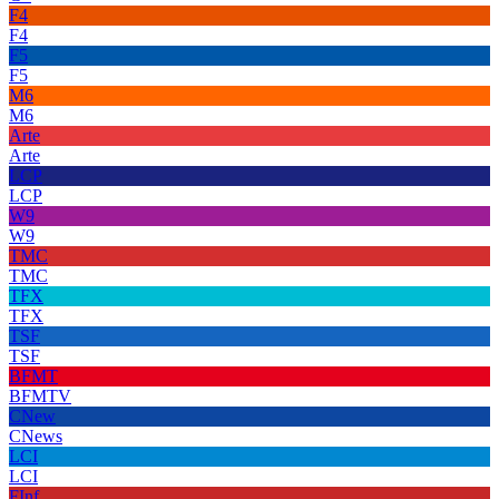
F4
F4
F5
F5
M6
M6
Arte
Arte
LCP
LCP
W9
W9
TMC
TMC
TFX
TFX
TSF
TSF
BFMT
BFMTV
CNew
CNews
LCI
LCI
FInf