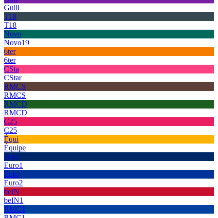
Gulli
T18
T18
Novo
Novo19
6ter
6ter
CSta
CStar
RMCS
RMCS
RMCD
RMCD
C25
C25
Équi
Équipe
Euro
Euro1
Euro
Euro2
beIN
beIN1
RMC1
RMC1