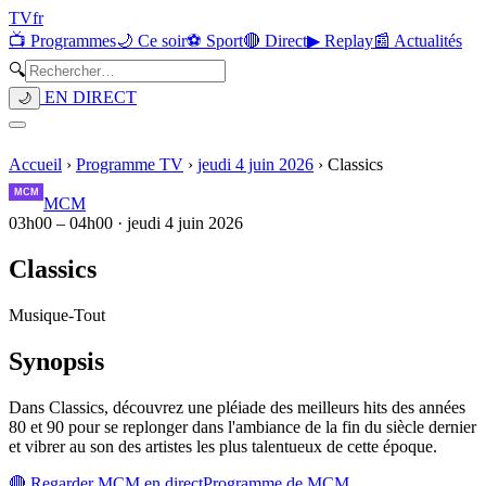
TV
fr
📺 Programmes
🌙 Ce soir
⚽ Sport
🔴 Direct
▶ Replay
📰 Actualités
🔍
EN DIRECT
🌙
Accueil
›
Programme TV
›
jeudi 4 juin 2026
›
Classics
MCM
03h00
–
04h00
·
jeudi 4 juin 2026
Classics
Musique
-
Tout
Synopsis
Dans Classics, découvrez une pléiade des meilleurs hits des années
80 et 90 pour se replonger dans l'ambiance de la fin du siècle dernier
et vibrer au son des artistes les plus talentueux de cette époque.
🔴 Regarder
MCM
en direct
Programme de
MCM