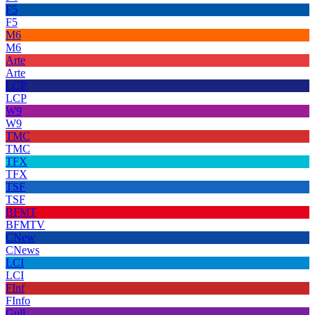
F5
F5
M6
M6
Arte
Arte
LCP
LCP
W9
W9
TMC
TMC
TFX
TFX
TSF
TSF
BFMT
BFMTV
CNew
CNews
LCI
LCI
FInf
FInfo
Gull