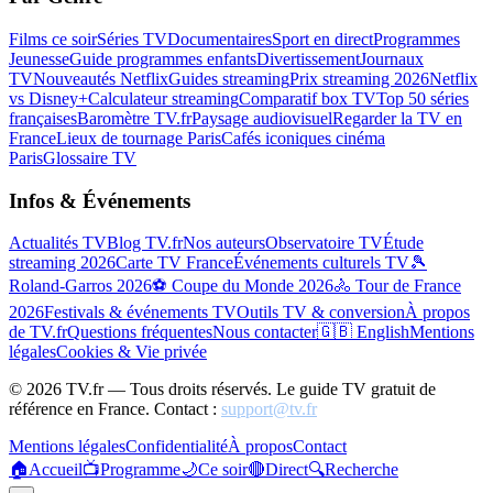
Films ce soir
Séries TV
Documentaires
Sport en direct
Programmes
Jeunesse
Guide programmes enfants
Divertissement
Journaux
TV
Nouveautés Netflix
Guides streaming
Prix streaming 2026
Netflix
vs Disney+
Calculateur streaming
Comparatif box TV
Top 50 séries
françaises
Baromètre TV.fr
Paysage audiovisuel
Regarder la TV en
France
Lieux de tournage Paris
Cafés iconiques cinéma
Paris
Glossaire TV
Infos & Événements
Actualités TV
Blog TV.fr
Nos auteurs
Observatoire TV
Étude
streaming 2026
Carte TV France
Événements culturels TV
🎾
Roland-Garros 2026
⚽ Coupe du Monde 2026
🚴 Tour de France
2026
Festivals & événements TV
Outils TV & conversion
À propos
de TV.fr
Questions fréquentes
Nous contacter
🇬🇧 English
Mentions
légales
Cookies & Vie privée
©
2026
TV.fr — Tous droits réservés. Le guide TV gratuit de
référence en France. Contact :
support@tv.fr
Mentions légales
Confidentialité
À propos
Contact
🏠
Accueil
📺
Programme
🌙
Ce soir
🔴
Direct
🔍
Recherche