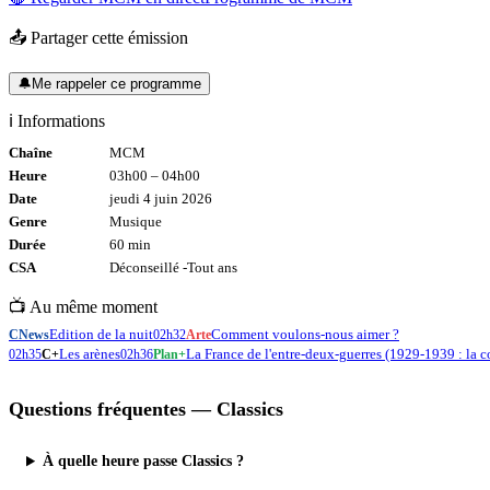
📤 Partager cette émission
🔔
Me rappeler ce programme
ℹ️ Informations
Chaîne
MCM
Heure
03h00
–
04h00
Date
jeudi 4 juin 2026
Genre
Musique
Durée
60
min
CSA
Déconseillé -
Tout
ans
📺 Au même moment
Edition de la nuit
Comment voulons-nous aimer ?
CNews
02h32
Arte
Les arènes
La France de l'entre-deux-guerres (1929-1939 : la co
02h35
C+
02h36
Plan+
Questions fréquentes —
Classics
À quelle heure passe Classics ?