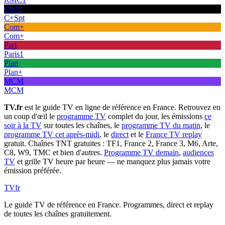
C+Sp
C+Spt
Com+
Com+
Pari
Paris1
Plan
Plan+
MCM
MCM
TV.fr
est le guide TV en ligne de référence en France. Retrouvez en
un coup d'œil le
programme TV
complet du jour, les émissions
ce
soir à la TV
sur toutes les chaînes, le
programme TV du matin
, le
programme TV cet après-midi
, le
direct
et le
France TV replay
gratuit. Chaînes TNT gratuites : TF1, France 2, France 3, M6, Arte,
C8, W9, TMC et bien d'autres.
Programme TV demain
,
audiences
TV
et grille TV heure par heure — ne manquez plus jamais votre
émission préférée.
TV
fr
Le guide TV de référence en France. Programmes, direct et replay
de toutes les chaînes gratuitement.