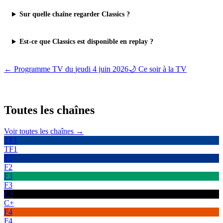
Sur quelle chaîne regarder Classics ?
Est-ce que Classics est disponible en replay ?
← Programme TV du
jeudi 4 juin 2026
🌙 Ce soir à la TV
Toutes les
chaînes
Voir toutes les chaînes →
TF1
TF1
F2
F2
F3
F3
C+
C+
F4
F4