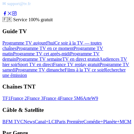
✉ support@tv.fr
🇫🇷
Service 100% gratuit
Guide TV
Programme TV aujourd'hui
Ce soir à la TV — toutes
chaînes
Programme TV en ce moment
Programme TV
matin
Programme TV cet après-midi
Programme TV
demain
Programme TV semaine
TV en direct gratuit
Audiences TV
hier soir
Sport TV en direct
France TV replay gratuit
Programme TV
samedi
Programme TV dimanche
Films à la TV ce soir
Rechercher
une émission
Chaînes TNT
TF1
France 2
France 3
France 4
France 5
M6
Arte
W9
Câble & Satellite
BFM TV
CNews
Canal+
LCI
Paris Première
Comédie+
Planète+
MCM
Par Genre