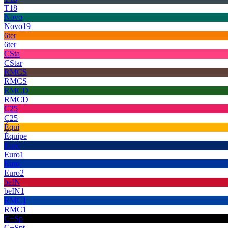
T18
Novo
Novo19
6ter
6ter
CSta
CStar
RMCS
RMCS
RMCD
RMCD
C25
C25
Équi
Équipe
Euro
Euro1
Euro
Euro2
beIN
beIN1
RMC1
RMC1
C+Sp
C+Spt