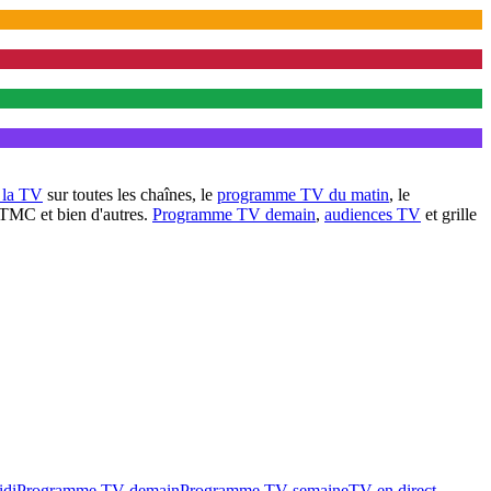
à la TV
sur toutes les chaînes, le
programme TV du matin
, le
 TMC et bien d'autres.
Programme TV demain
,
audiences TV
et grille
idi
Programme TV demain
Programme TV semaine
TV en direct