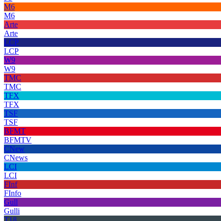
M6
M6
Arte
Arte
LCP
LCP
W9
W9
TMC
TMC
TFX
TFX
TSF
TSF
BFMT
BFMTV
CNew
CNews
LCI
LCI
FInf
FInfo
Gull
Gulli
T18