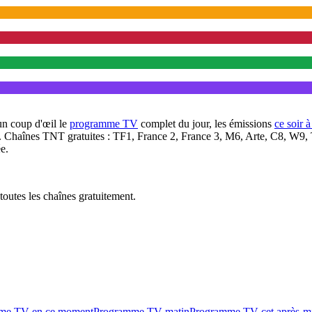
un coup d'œil le
programme TV
complet du jour, les émissions
ce soir 
. Chaînes TNT gratuites : TF1, France 2, France 3, M6, Arte, C8, W9,
e.
outes les chaînes gratuitement.
me TV en ce moment
Programme TV matin
Programme TV cet après-m