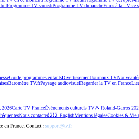
tuit
Programme TV samedi
Programme TV dimanche
Films à la TV ce s
esse
Guide programmes enfants
Divertissement
Journaux TV
Nouveautés
aises
Baromètre TV.fr
Paysage audiovisuel
Regarder la TV en France
Lie
g 2026
Carte TV France
Événements culturels TV
🎾 Roland-Garros 202
fréquentes
Nous contacter
🇬🇧 English
Mentions légales
Cookies & Vie 
ce en France. Contact :
support@tv.fr