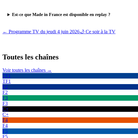
Est-ce que Made in France est disponible en replay ?
← Programme TV du
jeudi 4 juin 2026
🌙 Ce soir à la TV
Toutes les
chaînes
Voir toutes les chaînes →
TF1
TF1
F2
F2
F3
F3
C+
C+
F4
F4
F5
F5