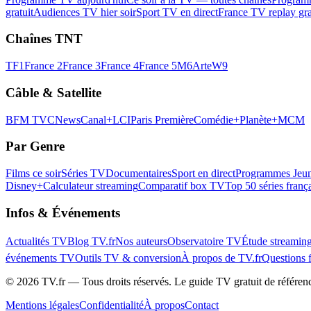
gratuit
Audiences TV hier soir
Sport TV en direct
France TV replay gra
Chaînes TNT
TF1
France 2
France 3
France 4
France 5
M6
Arte
W9
Câble & Satellite
BFM TV
CNews
Canal+
LCI
Paris Première
Comédie+
Planète+
MCM
Par Genre
Films ce soir
Séries TV
Documentaires
Sport en direct
Programmes Jeun
Disney+
Calculateur streaming
Comparatif box TV
Top 50 séries franç
Infos & Événements
Actualités TV
Blog TV.fr
Nos auteurs
Observatoire TV
Étude streamin
événements TV
Outils TV & conversion
À propos de TV.fr
Questions 
©
2026
TV.fr — Tous droits réservés. Le guide TV gratuit de référen
Mentions légales
Confidentialité
À propos
Contact