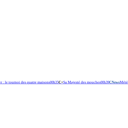
er : le tournoi des quatre maisons
Sa Majesté des mouches
Mété
00h35
C+
00h39
CNews