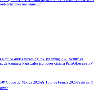
oir
Rechercher une émission
 Netflix
Guides streaming
Prix streaming 2026
Netflix vs
ux de tournage Paris
Cafés iconiques cinéma Paris
Glossaire TV
6
⚽ Coupe du Monde 2026
🚴 Tour de France 2026
Festivals &
privée