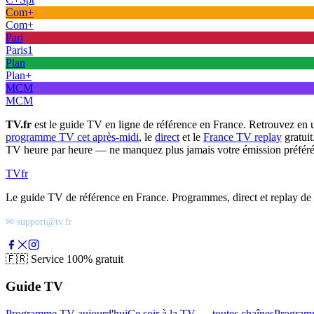
Com+
Com+
Pari
Paris1
Plan
Plan+
MCM
MCM
TV.fr
est le guide TV en ligne de référence en France. Retrouvez en 
programme TV cet après-midi
, le
direct
et le
France TV replay
gratuit
TV heure par heure — ne manquez plus jamais votre émission préféré
TV
fr
Le guide TV de référence en France. Programmes, direct et replay de t
✉ support@tv.fr
🇫🇷
Service 100% gratuit
Guide TV
Programme TV aujourd'hui
Ce soir à la TV — toutes chaînes
Program