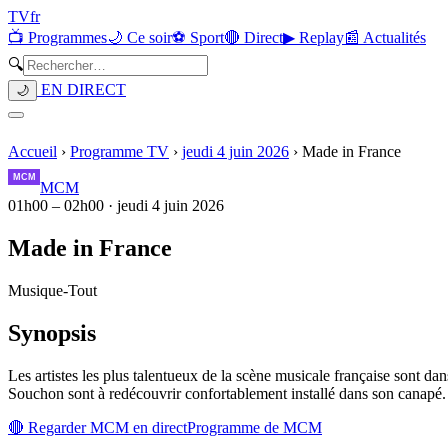
TV
fr
📺 Programmes
🌙 Ce soir
⚽ Sport
🔴 Direct
▶ Replay
📰 Actualités
🔍
EN DIRECT
🌙
Accueil
›
Programme TV
›
jeudi 4 juin 2026
›
Made in France
MCM
01h00
–
02h00
·
jeudi 4 juin 2026
Made in France
Musique
-
Tout
Synopsis
Les artistes les plus talentueux de la scène musicale française sont 
Souchon sont à redécouvrir confortablement installé dans son canapé.
🔴 Regarder
MCM
en direct
Programme de
MCM