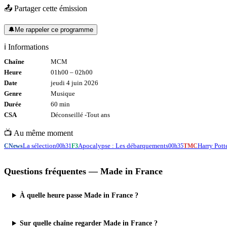
📤 Partager cette émission
🔔
Me rappeler ce programme
ℹ️ Informations
Chaîne
MCM
Heure
01h00
–
02h00
Date
jeudi 4 juin 2026
Genre
Musique
Durée
60
min
CSA
Déconseillé -
Tout
ans
📺 Au même moment
La sélection
Apocalypse : Les débarquements
Harry Pott
CNews
00h31
F3
00h35
TMC
Questions fréquentes —
Made in France
À quelle heure passe Made in France ?
Sur quelle chaîne regarder Made in France ?