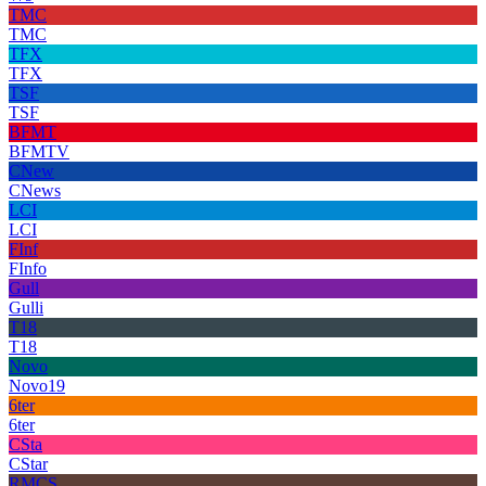
TMC
TMC
TFX
TFX
TSF
TSF
BFMT
BFMTV
CNew
CNews
LCI
LCI
FInf
FInfo
Gull
Gulli
T18
T18
Novo
Novo19
6ter
6ter
CSta
CStar
RMCS