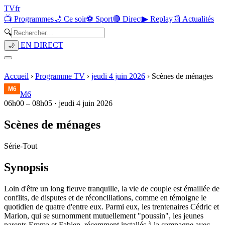
TV
fr
📺 Programmes
🌙 Ce soir
⚽ Sport
🔴 Direct
▶ Replay
📰 Actualités
🔍
EN DIRECT
🌙
Accueil
›
Programme TV
›
jeudi 4 juin 2026
›
Scènes de ménages
M6
06h00
–
08h05
·
jeudi 4 juin 2026
Scènes de ménages
Série
-
Tout
Synopsis
Loin d'être un long fleuve tranquille, la vie de couple est émaillée de
conflits, de disputes et de réconciliations, comme en témoigne le
quotidien de quatre d'entre eux. Parmi eux, les trentenaires Cédric et
Marion, qui se surnomment mutuellement "poussin", les jeunes
parents Emma et Fabien, récemment installés à la campagne avec