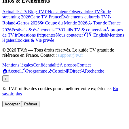
Infos & Événements
Actualités TV
Blog TV.fr
Nos auteurs
Observatoire TV
Étude
streaming 2026
Carte TV France
Événements culturels TV
🎾
Roland-Garros 2026
⚽ Coupe du Monde 2026
🚴 Tour de France
2026
Festivals & événements TV
Outils TV & conversion
À propos
de TV.fr
Questions fréquentes
Nous contacter
🇬🇧 English
Mentions
légales
Cookies & Vie privée
©
2026
TV.fr — Tous droits réservés. Le guide TV gratuit de
référence en France. Contact :
support@tv.fr
Mentions légales
Confidentialité
À propos
Contact
🏠
Accueil
📺
Programme
🌙
Ce soir
🔴
Direct
🔍
Recherche
↑
🍪 TV.fr utilise des cookies pour améliorer votre expérience.
En
savoir plus
Accepter
Refuser