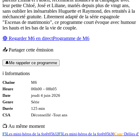
leur petite Chloé, José et Liliane, mariés depuis plus de vingt ans,
sans oublier les inénarrables Huguette et Raymond, des retraités à la
méchanceté gratuite. Librement adapté de la série espagnole
"Escenas de matrimonio", ce programme court évoque avec humour
les hauts et les bas de la vie de couple.
🔴 Regarder
M6
en direct
Programme de
M6
📤 Partager cette émission
🔔
Me rappeler ce programme
ℹ️ Informations
Chaîne
M6
Heure
06h00
–
08h05
Date
jeudi 4 juin 2026
Genre
Série
Durée
125
min
CSA
Déconseillé -
Tout
ans
📺 Au même moment
Les mini-héros de la forêt
Les mini-héros de la forêt
Drôles d'
F5
05h32
F5
05h36
Com+