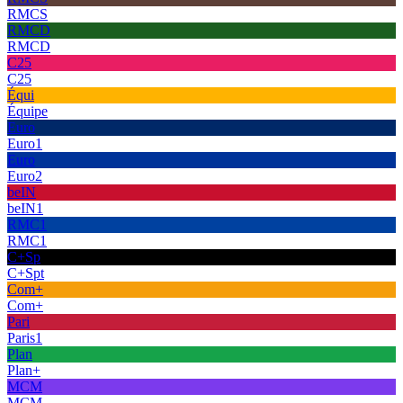
RMCS
RMCD
RMCD
C25
C25
Équi
Équipe
Euro
Euro1
Euro
Euro2
beIN
beIN1
RMC1
RMC1
C+Sp
C+Spt
Com+
Com+
Pari
Paris1
Plan
Plan+
MCM
MCM