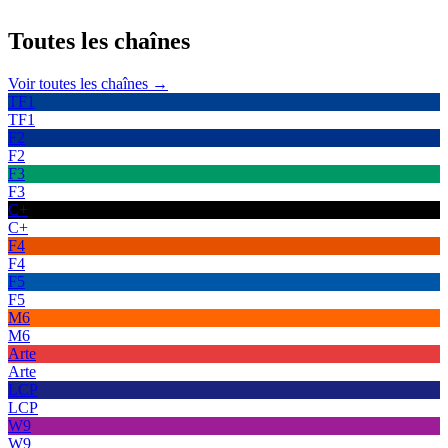
Toutes les
chaînes
Voir toutes les chaînes →
TF1
TF1
F2
F2
F3
F3
C+
C+
F4
F4
F5
F5
M6
M6
Arte
Arte
LCP
LCP
W9
W9