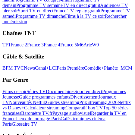
demain
Programme TV semaine
TV en direct gratuit
Audiences TV
hier soir
Sport TV en direct
France TV replay gratuit
Programme TV
samedi
Programme TV dimanche
Films à la TV ce soir
Rechercher
une émission
Chaînes TNT
TF1
France 2
France 3
France 4
France 5
M6
Arte
W9
Câble & Satellite
BFM TV
CNews
Canal+
LCI
Paris Première
Comédie+
Planète+
MCM
Par Genre
Films ce soir
Séries TV
Documentaires
Sport en direct
Programmes
Jeunesse
Guide programmes enfants
Divertissement
Journaux
TV
Nouveautés Netflix
Guides streaming
Prix streaming 2026
Netflix
vs Disney+
Calculateur streaming
Comparatif box TV
Top 50 séries
françaises
Baromètre TV.fr
Paysage audiovisuel
Regarder la TV en
France
Lieux de tournage Paris
Cafés iconiques cinéma
Paris
Glossaire TV