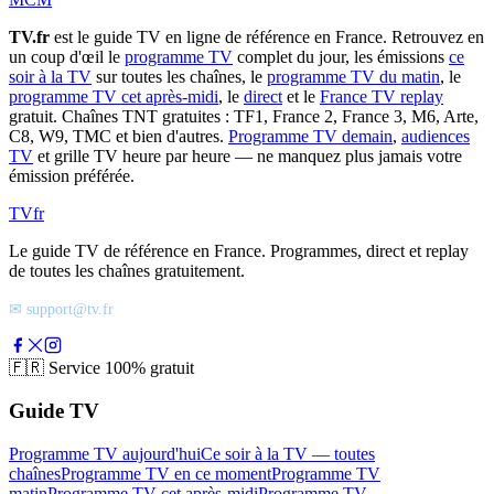
TV.fr
est le guide TV en ligne de référence en France. Retrouvez en
un coup d'œil le
programme TV
complet du jour, les émissions
ce
soir à la TV
sur toutes les chaînes, le
programme TV du matin
, le
programme TV cet après-midi
, le
direct
et le
France TV replay
gratuit. Chaînes TNT gratuites : TF1, France 2, France 3, M6, Arte,
C8, W9, TMC et bien d'autres.
Programme TV demain
,
audiences
TV
et grille TV heure par heure — ne manquez plus jamais votre
émission préférée.
TV
fr
Le guide TV de référence en France. Programmes, direct et replay
de toutes les chaînes gratuitement.
✉ support@tv.fr
🇫🇷
Service 100% gratuit
Guide TV
Programme TV aujourd'hui
Ce soir à la TV — toutes
chaînes
Programme TV en ce moment
Programme TV
matin
Programme TV cet après-midi
Programme TV