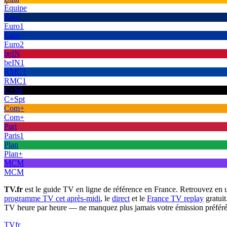
Équipe
Euro
Euro1
Euro
Euro2
beIN
beIN1
RMC1
RMC1
C+Sp
C+Spt
Com+
Com+
Pari
Paris1
Plan
Plan+
MCM
MCM
TV.fr
est le guide TV en ligne de référence en France. Retrouvez en 
programme TV cet après-midi
, le
direct
et le
France TV replay
gratuit
TV heure par heure — ne manquez plus jamais votre émission préféré
TV
fr