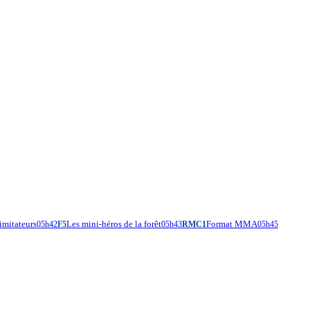
imitateurs
Les mini-héros de la forêt
Format MMA
05h42
F5
05h43
RMC1
05h45