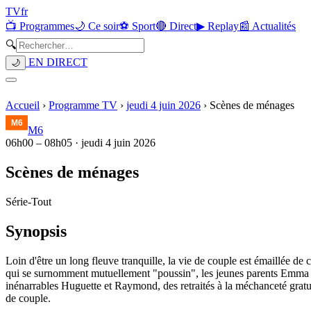
TV
fr
📺 Programmes
🌙 Ce soir
⚽ Sport
🔴 Direct
▶ Replay
📰 Actualités
🔍
EN DIRECT
🌙
Accueil
›
Programme TV
›
jeudi 4 juin 2026
›
Scènes de ménages
M6
06h00
–
08h05
·
jeudi 4 juin 2026
Scènes de ménages
Série
-
Tout
Synopsis
Loin d'être un long fleuve tranquille, la vie de couple est émaillée de
qui se surnomment mutuellement "poussin", les jeunes parents Emma et 
inénarrables Huguette et Raymond, des retraités à la méchanceté grat
de couple.