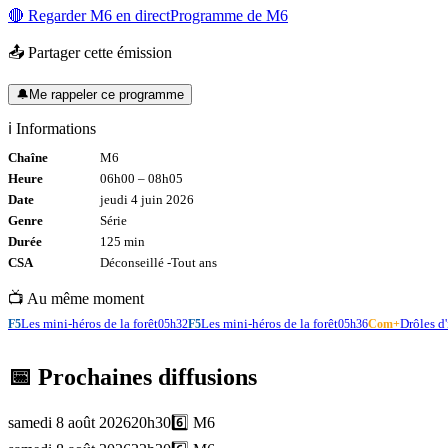
🔴 Regarder
M6
en direct
Programme de
M6
📤 Partager cette émission
🔔
Me rappeler ce programme
ℹ️ Informations
Chaîne
M6
Heure
06h00
–
08h05
Date
jeudi 4 juin 2026
Genre
Série
Durée
125
min
CSA
Déconseillé -
Tout
ans
📺 Au même moment
Les mini-héros de la forêt
Les mini-héros de la forêt
Drôles d'
F5
05h32
F5
05h36
Com+
📅 Prochaines diffusions
samedi 8 août 2026
20h30
6️⃣
M6