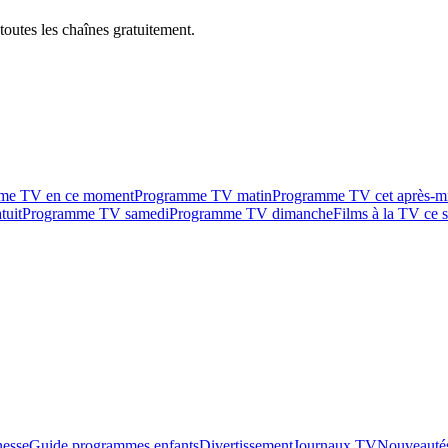
outes les chaînes gratuitement.
me TV en ce moment
Programme TV matin
Programme TV cet après-m
tuit
Programme TV samedi
Programme TV dimanche
Films à la TV ce s
esse
Guide programmes enfants
Divertissement
Journaux TV
Nouveautés