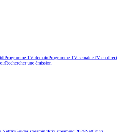
idi
Programme TV demain
Programme TV semaine
TV en direct
oir
Rechercher une émission
 Netflix
Guides streaming
Prix streaming 2026
Netflix vs