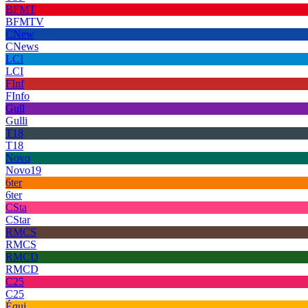
BFMT
BFMTV
CNew
CNews
LCI
LCI
FInf
FInfo
Gull
Gulli
T18
T18
Novo
Novo19
6ter
6ter
CSta
CStar
RMCS
RMCS
RMCD
RMCD
C25
C25
Équi