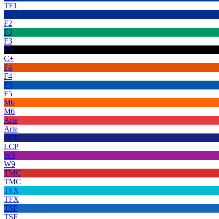
TF1
F2
F2
F3
F3
C+
C+
F4
F4
F5
F5
M6
M6
Arte
Arte
LCP
LCP
W9
W9
TMC
TMC
TFX
TFX
TSF
TSF