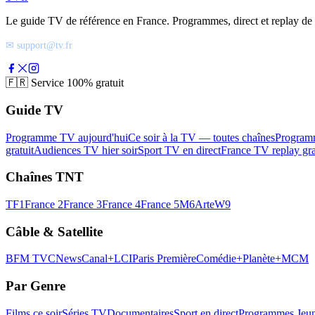
Le guide TV de référence en France. Programmes, direct et replay de t
✉ support@tv.fr
🇫🇷
Service 100% gratuit
Guide TV
Programme TV aujourd'hui
Ce soir à la TV — toutes chaînes
Program
gratuit
Audiences TV hier soir
Sport TV en direct
France TV replay gra
Chaînes TNT
TF1
France 2
France 3
France 4
France 5
M6
Arte
W9
Câble & Satellite
BFM TV
CNews
Canal+
LCI
Paris Première
Comédie+
Planète+
MCM
Par Genre
Films ce soir
Séries TV
Documentaires
Sport en direct
Programmes Jeun