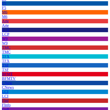
F5
F5
M6
M6
Arte
Arte
LCP
LCP
W9
W9
TMC
TMC
TFX
TFX
TSF
TSF
BFMT
BFMTV
CNew
CNews
LCI
LCI
FInf
FInfo
Gull