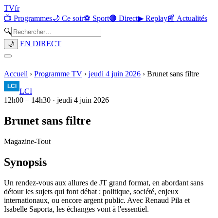
TV
fr
📺 Programmes
🌙 Ce soir
⚽ Sport
🔴 Direct
▶ Replay
📰 Actualités
🔍
EN DIRECT
🌙
Accueil
›
Programme TV
›
jeudi 4 juin 2026
›
Brunet sans filtre
LCI
12h00
–
14h30
·
jeudi 4 juin 2026
Brunet sans filtre
Magazine
-
Tout
Synopsis
Un rendez-vous aux allures de JT grand format, en abordant sans
détour les sujets qui font débat : politique, société, enjeux
internationaux, ou encore argent public. Avec Renaud Pila et
Isabelle Saporta, les échanges vont à l'essentiel.