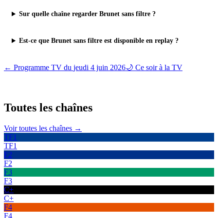
Sur quelle chaîne regarder Brunet sans filtre ?
Est-ce que Brunet sans filtre est disponible en replay ?
← Programme TV du
jeudi 4 juin 2026
🌙 Ce soir à la TV
Toutes les
chaînes
Voir toutes les chaînes →
TF1
TF1
F2
F2
F3
F3
C+
C+
F4
F4