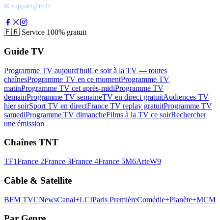
✉ support@tv.fr
🇫🇷
Service 100% gratuit
Guide TV
Programme TV aujourd'hui
Ce soir à la TV — toutes
chaînes
Programme TV en ce moment
Programme TV
matin
Programme TV cet après-midi
Programme TV
demain
Programme TV semaine
TV en direct gratuit
Audiences TV
hier soir
Sport TV en direct
France TV replay gratuit
Programme TV
samedi
Programme TV dimanche
Films à la TV ce soir
Rechercher
une émission
Chaînes TNT
TF1
France 2
France 3
France 4
France 5
M6
Arte
W9
Câble & Satellite
BFM TV
CNews
Canal+
LCI
Paris Première
Comédie+
Planète+
MCM
Par Genre