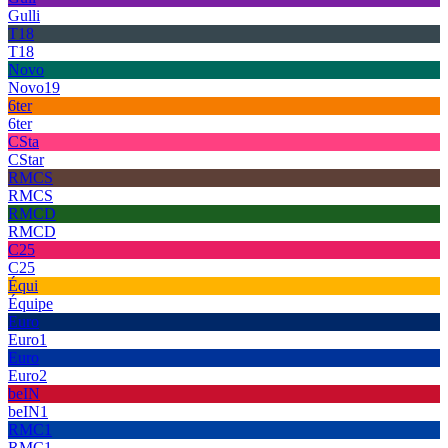
Gulli
T18
T18
Novo
Novo19
6ter
6ter
CSta
CStar
RMCS
RMCS
RMCD
RMCD
C25
C25
Équi
Équipe
Euro
Euro1
Euro
Euro2
beIN
beIN1
RMC1
RMC1