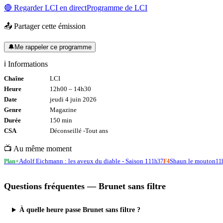
🔴 Regarder
LCI
en direct
Programme de
LCI
📤 Partager cette émission
🔔
Me rappeler ce programme
ℹ️ Informations
Chaîne
LCI
Heure
12h00
–
14h30
Date
jeudi 4 juin 2026
Genre
Magazine
Durée
150
min
CSA
Déconseillé -
Tout
ans
📺 Au même moment
Adolf Eichmann : les aveux du diable - Saison 1
Shaun le mouton
Plan+
11h37
F4
11
Questions fréquentes —
Brunet sans filtre
À quelle heure passe Brunet sans filtre ?