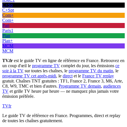
C+Sp
C+Spt
Com+
Com+
Pari
Paris1
Plan
Plan+
MCM
MCM
TV.fr
est le guide TV en ligne de référence en France. Retrouvez en
un coup d'œil le
programme TV
complet du jour, les émissions
ce
soir à la TV
sur toutes les chaînes, le
programme TV du matin
, le
programme TV cet après-midi
, le
direct
et le
France TV replay
gratuit. Chaînes TNT gratuites : TF1, France 2, France 3, M6, Arte,
C8, W9, TMC et bien d'autres.
Programme TV demain
,
audiences
TV
et grille TV heure par heure — ne manquez plus jamais votre
émission préférée.
TV
fr
Le guide TV de référence en France. Programmes, direct et replay
de toutes les chaînes gratuitement.