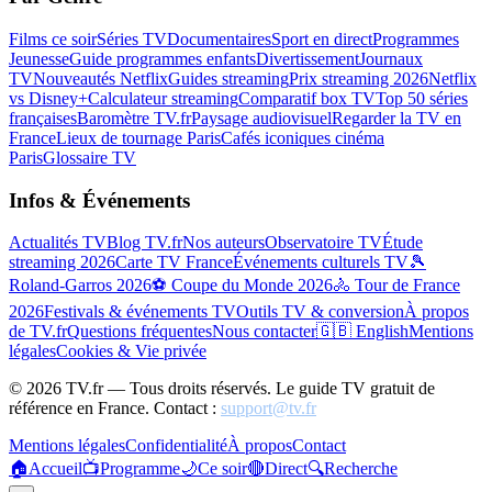
Films ce soir
Séries TV
Documentaires
Sport en direct
Programmes
Jeunesse
Guide programmes enfants
Divertissement
Journaux
TV
Nouveautés Netflix
Guides streaming
Prix streaming 2026
Netflix
vs Disney+
Calculateur streaming
Comparatif box TV
Top 50 séries
françaises
Baromètre TV.fr
Paysage audiovisuel
Regarder la TV en
France
Lieux de tournage Paris
Cafés iconiques cinéma
Paris
Glossaire TV
Infos & Événements
Actualités TV
Blog TV.fr
Nos auteurs
Observatoire TV
Étude
streaming 2026
Carte TV France
Événements culturels TV
🎾
Roland-Garros 2026
⚽ Coupe du Monde 2026
🚴 Tour de France
2026
Festivals & événements TV
Outils TV & conversion
À propos
de TV.fr
Questions fréquentes
Nous contacter
🇬🇧 English
Mentions
légales
Cookies & Vie privée
©
2026
TV.fr — Tous droits réservés. Le guide TV gratuit de
référence en France. Contact :
support@tv.fr
Mentions légales
Confidentialité
À propos
Contact
🏠
Accueil
📺
Programme
🌙
Ce soir
🔴
Direct
🔍
Recherche