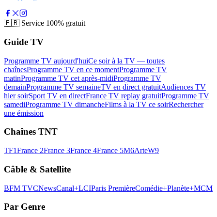
🇫🇷
Service 100% gratuit
Guide TV
Programme TV aujourd'hui
Ce soir à la TV — toutes
chaînes
Programme TV en ce moment
Programme TV
matin
Programme TV cet après-midi
Programme TV
demain
Programme TV semaine
TV en direct gratuit
Audiences TV
hier soir
Sport TV en direct
France TV replay gratuit
Programme TV
samedi
Programme TV dimanche
Films à la TV ce soir
Rechercher
une émission
Chaînes TNT
TF1
France 2
France 3
France 4
France 5
M6
Arte
W9
Câble & Satellite
BFM TV
CNews
Canal+
LCI
Paris Première
Comédie+
Planète+
MCM
Par Genre