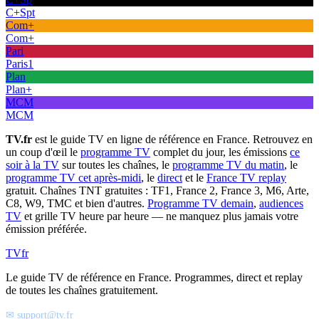
C+Spt
Com+
Com+
Pari
Paris1
Plan
Plan+
MCM
MCM
TV.fr
est le guide TV en ligne de référence en France. Retrouvez en
un coup d'œil le
programme TV
complet du jour, les émissions
ce
soir à la TV
sur toutes les chaînes, le
programme TV du matin
, le
programme TV cet après-midi
, le
direct
et le
France TV replay
gratuit. Chaînes TNT gratuites : TF1, France 2, France 3, M6, Arte,
C8, W9, TMC et bien d'autres.
Programme TV demain
,
audiences
TV
et grille TV heure par heure — ne manquez plus jamais votre
émission préférée.
TV
fr
Le guide TV de référence en France. Programmes, direct et replay
de toutes les chaînes gratuitement.
✉ support@tv.fr