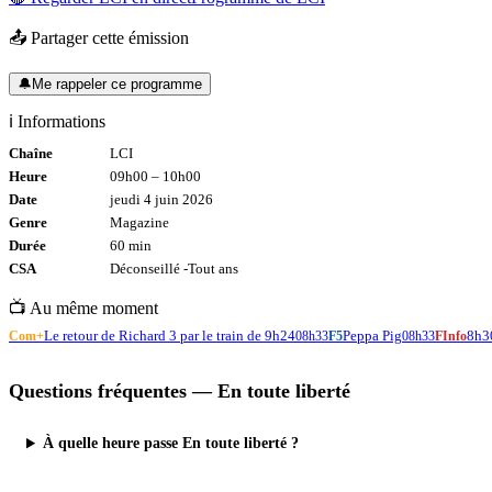
📤 Partager cette émission
🔔
Me rappeler ce programme
ℹ️ Informations
Chaîne
LCI
Heure
09h00
–
10h00
Date
jeudi 4 juin 2026
Genre
Magazine
Durée
60
min
CSA
Déconseillé -
Tout
ans
📺 Au même moment
Le retour de Richard 3 par le train de 9h24
Peppa Pig
8h30
Com+
08h33
F5
08h33
FInfo
Questions fréquentes —
En toute liberté
À quelle heure passe En toute liberté ?