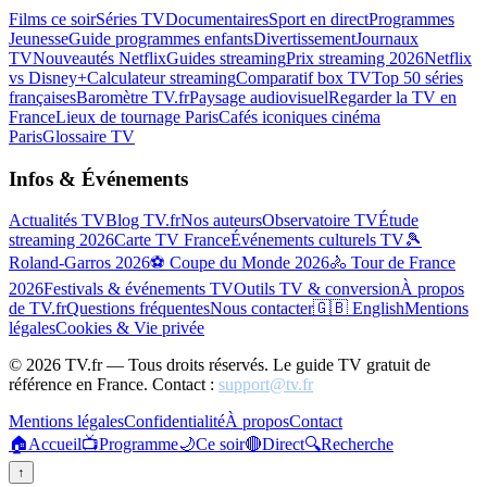
Films ce soir
Séries TV
Documentaires
Sport en direct
Programmes
Jeunesse
Guide programmes enfants
Divertissement
Journaux
TV
Nouveautés Netflix
Guides streaming
Prix streaming 2026
Netflix
vs Disney+
Calculateur streaming
Comparatif box TV
Top 50 séries
françaises
Baromètre TV.fr
Paysage audiovisuel
Regarder la TV en
France
Lieux de tournage Paris
Cafés iconiques cinéma
Paris
Glossaire TV
Infos & Événements
Actualités TV
Blog TV.fr
Nos auteurs
Observatoire TV
Étude
streaming 2026
Carte TV France
Événements culturels TV
🎾
Roland-Garros 2026
⚽ Coupe du Monde 2026
🚴 Tour de France
2026
Festivals & événements TV
Outils TV & conversion
À propos
de TV.fr
Questions fréquentes
Nous contacter
🇬🇧 English
Mentions
légales
Cookies & Vie privée
©
2026
TV.fr — Tous droits réservés. Le guide TV gratuit de
référence en France. Contact :
support@tv.fr
Mentions légales
Confidentialité
À propos
Contact
🏠
Accueil
📺
Programme
🌙
Ce soir
🔴
Direct
🔍
Recherche
↑