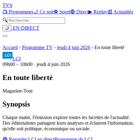
TV
fr
📺 Programmes
🌙 Ce soir
⚽ Sport
🔴 Direct
▶ Replay
📰 Actualités
🔍
EN DIRECT
🌙
Accueil
›
Programme TV
›
jeudi 4 juin 2026
›
En toute liberté
LCI
09h00
–
10h00
·
jeudi 4 juin 2026
En toute liberté
Magazine
-
Tout
Synopsis
Chaque matin, l'émission explore toutes les facettes de l'actualité.
Des éditorialistes partagent leurs analyses et éclairent l'information,
qu'elle soit politique, économique ou sociale.
🔴 Regarder
LCI
en direct
Programme de
LCI