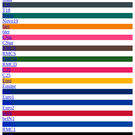
T18
T18
Novo
Novo19
6ter
6ter
CSta
CStar
RMCS
RMCS
RMCD
RMCD
C25
C25
Équi
Équipe
Euro
Euro1
Euro
Euro2
beIN
beIN1
RMC1
RMC1
C+Sp