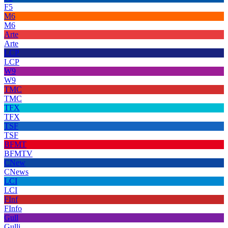
F5
M6
M6
Arte
Arte
LCP
LCP
W9
W9
TMC
TMC
TFX
TFX
TSF
TSF
BFMT
BFMTV
CNew
CNews
LCI
LCI
FInf
FInfo
Gull
Gulli