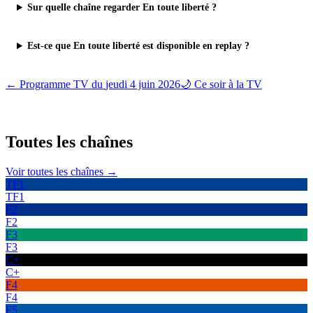
Sur quelle chaîne regarder En toute liberté ?
Est-ce que En toute liberté est disponible en replay ?
← Programme TV du
jeudi 4 juin 2026
🌙 Ce soir à la TV
Toutes les
chaînes
Voir toutes les chaînes →
TF1
TF1
F2
F2
F3
F3
C+
C+
F4
F4
F5