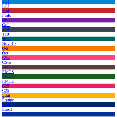
LCI
LCI
FInf
FInfo
Gull
Gulli
T18
T18
Novo
Novo19
6ter
6ter
CSta
CStar
RMCS
RMCS
RMCD
RMCD
C25
C25
Équi
Équipe
Euro
Euro1
Euro