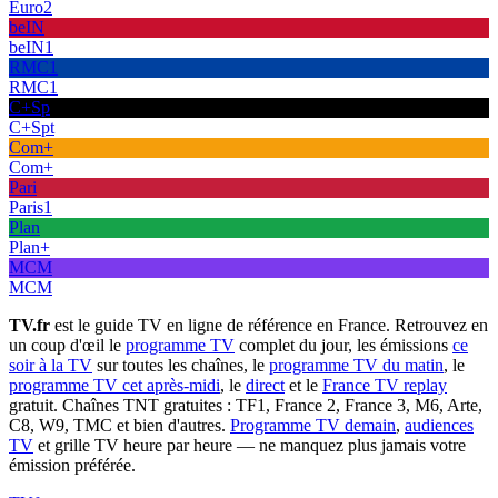
Euro2
beIN
beIN1
RMC1
RMC1
C+Sp
C+Spt
Com+
Com+
Pari
Paris1
Plan
Plan+
MCM
MCM
TV.fr
est le guide TV en ligne de référence en France. Retrouvez en
un coup d'œil le
programme TV
complet du jour, les émissions
ce
soir à la TV
sur toutes les chaînes, le
programme TV du matin
, le
programme TV cet après-midi
, le
direct
et le
France TV replay
gratuit. Chaînes TNT gratuites : TF1, France 2, France 3, M6, Arte,
C8, W9, TMC et bien d'autres.
Programme TV demain
,
audiences
TV
et grille TV heure par heure — ne manquez plus jamais votre
émission préférée.