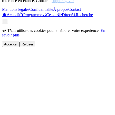
référence en France. Contact :
support@tv.fr
Mentions légales
Confidentialité
À propos
Contact
🏠
Accueil
📺
Programme
🌙
Ce soir
🔴
Direct
🔍
Recherche
↑
🍪 TV.fr utilise des cookies pour améliorer votre expérience.
En
savoir plus
Accepter
Refuser