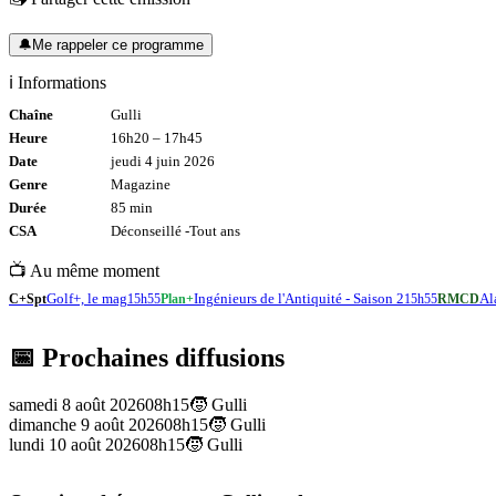
🔔
Me rappeler ce programme
ℹ️ Informations
Chaîne
Gulli
Heure
16h20
–
17h45
Date
jeudi 4 juin 2026
Genre
Magazine
Durée
85
min
CSA
Déconseillé -
Tout
ans
📺 Au même moment
Golf+, le mag
Ingénieurs de l'Antiquité - Saison 2
Al
C+Spt
15h55
Plan+
15h55
RMCD
📅 Prochaines diffusions
samedi 8 août 2026
08h15
🧒
Gulli
dimanche 9 août 2026
08h15
🧒
Gulli
lundi 10 août 2026
08h15
🧒
Gulli