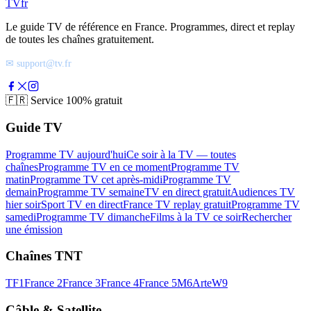
TV
fr
Le guide TV de référence en France. Programmes, direct et replay
de toutes les chaînes gratuitement.
✉ support@tv.fr
🇫🇷
Service 100% gratuit
Guide TV
Programme TV aujourd'hui
Ce soir à la TV — toutes
chaînes
Programme TV en ce moment
Programme TV
matin
Programme TV cet après-midi
Programme TV
demain
Programme TV semaine
TV en direct gratuit
Audiences TV
hier soir
Sport TV en direct
France TV replay gratuit
Programme TV
samedi
Programme TV dimanche
Films à la TV ce soir
Rechercher
une émission
Chaînes TNT
TF1
France 2
France 3
France 4
France 5
M6
Arte
W9
Câble & Satellite