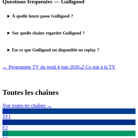
Questions fréquentes —
Gulligood
À quelle heure passe Gulligood ?
Sur quelle chaîne regarder Gulligood ?
Est-ce que Gulligood est disponible en replay ?
← Programme TV du
jeudi 4 juin 2026
🌙 Ce soir à la TV
Toutes les
chaînes
Voir toutes les chaînes →
TF1
TF1
F2
F2
F3