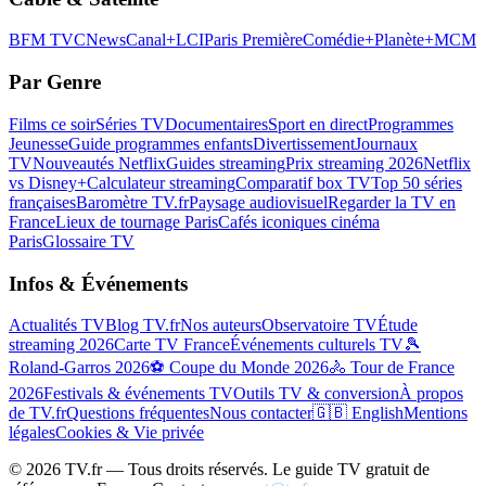
BFM TV
CNews
Canal+
LCI
Paris Première
Comédie+
Planète+
MCM
Par Genre
Films ce soir
Séries TV
Documentaires
Sport en direct
Programmes
Jeunesse
Guide programmes enfants
Divertissement
Journaux
TV
Nouveautés Netflix
Guides streaming
Prix streaming 2026
Netflix
vs Disney+
Calculateur streaming
Comparatif box TV
Top 50 séries
françaises
Baromètre TV.fr
Paysage audiovisuel
Regarder la TV en
France
Lieux de tournage Paris
Cafés iconiques cinéma
Paris
Glossaire TV
Infos & Événements
Actualités TV
Blog TV.fr
Nos auteurs
Observatoire TV
Étude
streaming 2026
Carte TV France
Événements culturels TV
🎾
Roland-Garros 2026
⚽ Coupe du Monde 2026
🚴 Tour de France
2026
Festivals & événements TV
Outils TV & conversion
À propos
de TV.fr
Questions fréquentes
Nous contacter
🇬🇧 English
Mentions
légales
Cookies & Vie privée
©
2026
TV.fr — Tous droits réservés. Le guide TV gratuit de