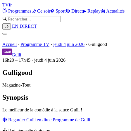
TV
fr
📺 Programmes
🌙 Ce soir
⚽ Sport
🔴 Direct
▶ Replay
📰 Actualités
🔍
EN DIRECT
🌙
Accueil
›
Programme TV
›
jeudi 4 juin 2026
›
Gulligood
Gulli
16h20
–
17h45
·
jeudi 4 juin 2026
Gulligood
Magazine
-
Tout
Synopsis
Le meilleur de la comédie à la sauce Gulli !
🔴 Regarder
Gulli
en direct
Programme de
Gulli
📤 Partager cette émission