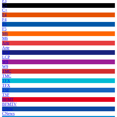
F3
C+
C+
F4
F4
F5
F5
M6
M6
Arte
Arte
LCP
LCP
W9
W9
TMC
TMC
TFX
TFX
TSF
TSF
BFMT
BFMTV
CNew
CNews