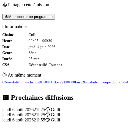
📤 Partager cette émission
🔔
Me rappeler ce programme
ℹ️ Informations
Chaîne
Gulli
Heure
00h05
–
00h30
Date
jeudi 4 juin 2026
Genre
Série
Durée
25
min
CSA
Déconseillé -
Tout
ans
📺 Au même moment
Edition de la nuit
Le 22H
Escalade : Coupe du monde
CNews
00h00
LCI
00h00
Euro2
📅 Prochaines diffusions
jeudi 6 août 2026
21h25
🧒
Gulli
jeudi 6 août 2026
21h25
🧒
Gulli
jeudi 6 août 2026
21h55
🧒
Gulli