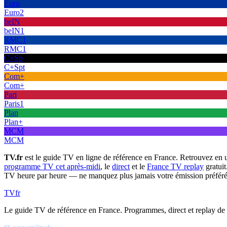
Euro
Euro2
beIN
beIN1
RMC1
RMC1
C+Sp
C+Spt
Com+
Com+
Pari
Paris1
Plan
Plan+
MCM
MCM
TV.fr
est le guide TV en ligne de référence en France. Retrouvez en 
programme TV cet après-midi
, le
direct
et le
France TV replay
gratuit
TV heure par heure — ne manquez plus jamais votre émission préféré
TV
fr
Le guide TV de référence en France. Programmes, direct et replay de t