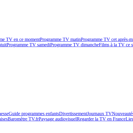
me TV en ce moment
Programme TV matin
Programme TV cet après-m
tuit
Programme TV samedi
Programme TV dimanche
Films à la TV ce s
esse
Guide programmes enfants
Divertissement
Journaux TV
Nouveautés
aises
Baromètre TV.fr
Paysage audiovisuel
Regarder la TV en France
Lie