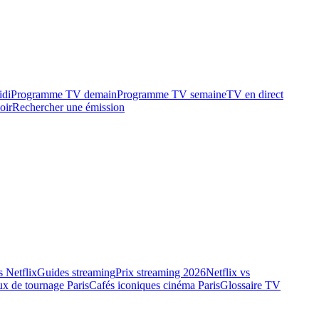
idi
Programme TV demain
Programme TV semaine
TV en direct
oir
Rechercher une émission
 Netflix
Guides streaming
Prix streaming 2026
Netflix vs
ux de tournage Paris
Cafés iconiques cinéma Paris
Glossaire TV