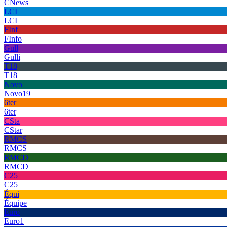
CNews
LCI
LCI
FInf
FInfo
Gull
Gulli
T18
T18
Novo
Novo19
6ter
6ter
CSta
CStar
RMCS
RMCS
RMCD
RMCD
C25
C25
Équi
Équipe
Euro
Euro1