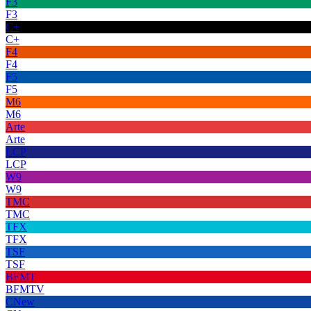
F3
F3
C+
C+
F4
F4
F5
F5
M6
M6
Arte
Arte
LCP
LCP
W9
W9
TMC
TMC
TFX
TFX
TSF
TSF
BFMT
BFMTV
CNew