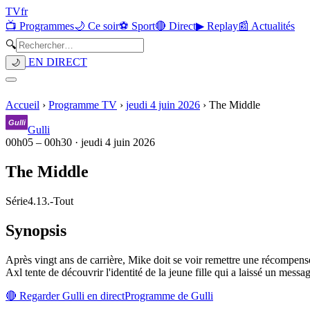
TV
fr
📺 Programmes
🌙 Ce soir
⚽ Sport
🔴 Direct
▶ Replay
📰 Actualités
🔍
EN DIRECT
🌙
Accueil
›
Programme TV
›
jeudi 4 juin 2026
›
The Middle
Gulli
00h05
–
00h30
·
jeudi 4 juin 2026
The Middle
Série
4.13.
-
Tout
Synopsis
Après vingt ans de carrière, Mike doit se voir remettre une récompense,
Axl tente de découvrir l'identité de la jeune fille qui a laissé un messag
🔴 Regarder
Gulli
en direct
Programme de
Gulli