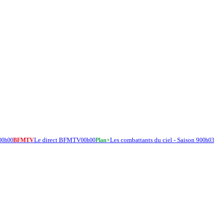
Le direct BFMTV
Les combattants du ciel - Saison 9
00h00
BFMTV
00h00
Plan+
00h03