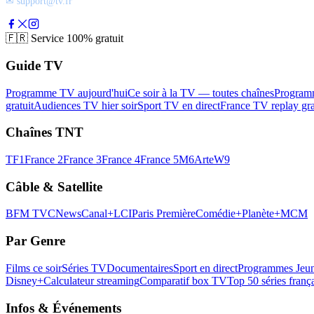
✉ support@tv.fr
🇫🇷
Service 100% gratuit
Guide TV
Programme TV aujourd'hui
Ce soir à la TV — toutes chaînes
Program
gratuit
Audiences TV hier soir
Sport TV en direct
France TV replay gra
Chaînes TNT
TF1
France 2
France 3
France 4
France 5
M6
Arte
W9
Câble & Satellite
BFM TV
CNews
Canal+
LCI
Paris Première
Comédie+
Planète+
MCM
Par Genre
Films ce soir
Séries TV
Documentaires
Sport en direct
Programmes Jeun
Disney+
Calculateur streaming
Comparatif box TV
Top 50 séries franç
Infos & Événements