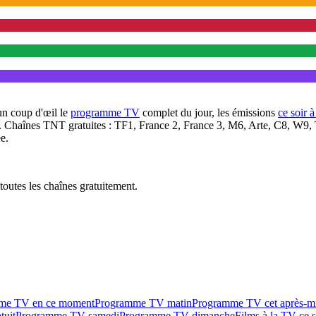
un coup d'œil le
programme TV
complet du jour, les émissions
ce soir 
. Chaînes TNT gratuites : TF1, France 2, France 3, M6, Arte, C8, W9,
e.
outes les chaînes gratuitement.
me TV en ce moment
Programme TV matin
Programme TV cet après-m
tuit
Programme TV samedi
Programme TV dimanche
Films à la TV ce s