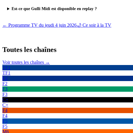
Est-ce que Gulli Midi est disponible en replay ?
← Programme TV du
jeudi 4 juin 2026
🌙 Ce soir à la TV
Toutes les
chaînes
Voir toutes les chaînes →
TF1
TF1
F2
F2
F3
F3
C+
C+
F4
F4
F5
F5
M6