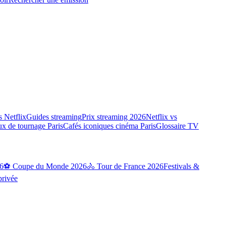
 Netflix
Guides streaming
Prix streaming 2026
Netflix vs
ux de tournage Paris
Cafés iconiques cinéma Paris
Glossaire TV
6
⚽ Coupe du Monde 2026
🚴 Tour de France 2026
Festivals &
privée