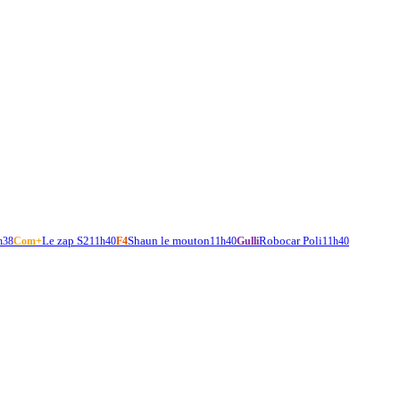
Le zap S2
Shaun le mouton
Robocar Poli
h38
Com+
11h40
F4
11h40
Gulli
11h40