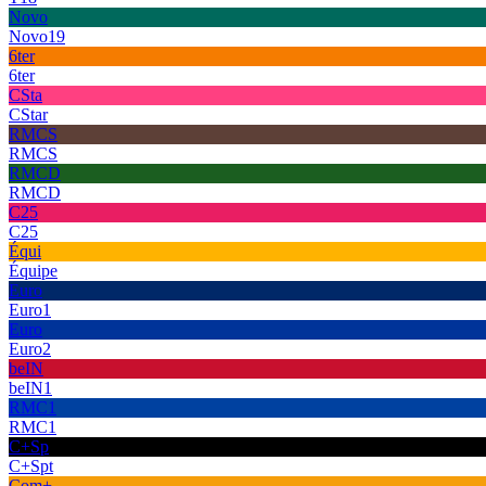
Novo
Novo19
6ter
6ter
CSta
CStar
RMCS
RMCS
RMCD
RMCD
C25
C25
Équi
Équipe
Euro
Euro1
Euro
Euro2
beIN
beIN1
RMC1
RMC1
C+Sp
C+Spt
Com+