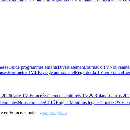
esse
Guide programmes enfants
Divertissement
Journaux TV
Nouveautés
aises
Baromètre TV.fr
Paysage audiovisuel
Regarder la TV en France
Lie
g 2026
Carte TV France
Événements culturels TV
🎾 Roland-Garros 202
fréquentes
Nous contacter
🇬🇧 English
Mentions légales
Cookies & Vie 
ce en France. Contact :
support@tv.fr