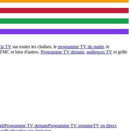
à la TV
sur toutes les chaînes, le
programme TV du matin
, le
 TMC et bien d'autres.
Programme TV demain
,
audiences TV
et grille
idi
Programme TV demain
Programme TV semaine
TV en direct
oir
Rechercher une émission