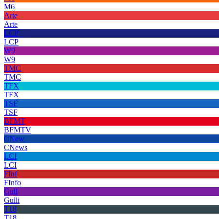
M6
Arte
Arte
LCP
LCP
W9
W9
TMC
TMC
TFX
TFX
TSF
TSF
BFMT
BFMTV
CNew
CNews
LCI
LCI
FInf
FInfo
Gull
Gulli
T18
T18