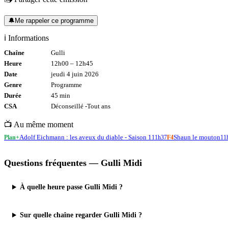
🔔
Me rappeler ce programme
ℹ️ Informations
Chaîne
Gulli
Heure
12h00
–
12h45
Date
jeudi 4 juin 2026
Genre
Programme
Durée
45
min
CSA
Déconseillé -
Tout
ans
📺 Au même moment
Adolf Eichmann : les aveux du diable - Saison 1
Shaun le mouton
Plan+
11h37
F4
11
Questions fréquentes —
Gulli Midi
À quelle heure passe Gulli Midi ?
Sur quelle chaîne regarder Gulli Midi ?