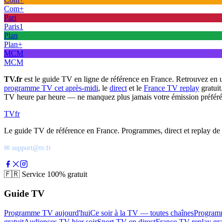
Com+
Pari
Paris1
Plan
Plan+
MCM
MCM
TV.fr
est le guide TV en ligne de référence en France. Retrouvez en 
programme TV cet après-midi
, le
direct
et le
France TV replay
gratuit
TV heure par heure — ne manquez plus jamais votre émission préféré
TV
fr
Le guide TV de référence en France. Programmes, direct et replay de t
✉ support@tv.fr
🇫🇷
Service 100% gratuit
Guide TV
Programme TV aujourd'hui
Ce soir à la TV — toutes chaînes
Program
gratuit
Audiences TV hier soir
Sport TV en direct
France TV replay gra