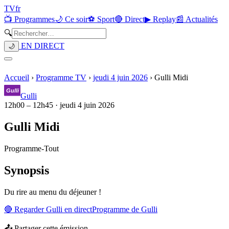
TV
fr
📺 Programmes
🌙 Ce soir
⚽ Sport
🔴 Direct
▶ Replay
📰 Actualités
🔍
EN DIRECT
🌙
Accueil
›
Programme TV
›
jeudi 4 juin 2026
›
Gulli Midi
Gulli
12h00
–
12h45
·
jeudi 4 juin 2026
Gulli Midi
Programme
-
Tout
Synopsis
Du rire au menu du déjeuner !
🔴 Regarder
Gulli
en direct
Programme de
Gulli
📤 Partager cette émission