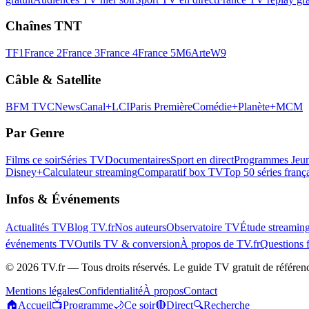
Chaînes TNT
TF1
France 2
France 3
France 4
France 5
M6
Arte
W9
Câble & Satellite
BFM TV
CNews
Canal+
LCI
Paris Première
Comédie+
Planète+
MCM
Par Genre
Films ce soir
Séries TV
Documentaires
Sport en direct
Programmes Jeun
Disney+
Calculateur streaming
Comparatif box TV
Top 50 séries franç
Infos & Événements
Actualités TV
Blog TV.fr
Nos auteurs
Observatoire TV
Étude streamin
événements TV
Outils TV & conversion
À propos de TV.fr
Questions 
©
2026
TV.fr — Tous droits réservés. Le guide TV gratuit de référen
Mentions légales
Confidentialité
À propos
Contact
🏠
Accueil
📺
Programme
🌙
Ce soir
🔴
Direct
🔍
Recherche