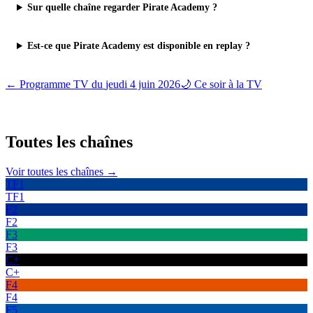
Sur quelle chaîne regarder Pirate Academy ?
Est-ce que Pirate Academy est disponible en replay ?
← Programme TV du
jeudi 4 juin 2026
🌙 Ce soir à la TV
Toutes les
chaînes
Voir toutes les chaînes →
TF1
TF1
F2
F2
F3
F3
C+
C+
F4
F4
F5