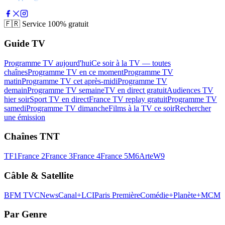
🇫🇷
Service 100% gratuit
Guide TV
Programme TV aujourd'hui
Ce soir à la TV — toutes
chaînes
Programme TV en ce moment
Programme TV
matin
Programme TV cet après-midi
Programme TV
demain
Programme TV semaine
TV en direct gratuit
Audiences TV
hier soir
Sport TV en direct
France TV replay gratuit
Programme TV
samedi
Programme TV dimanche
Films à la TV ce soir
Rechercher
une émission
Chaînes TNT
TF1
France 2
France 3
France 4
France 5
M6
Arte
W9
Câble & Satellite
BFM TV
CNews
Canal+
LCI
Paris Première
Comédie+
Planète+
MCM
Par Genre