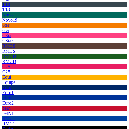
T18
T18
Novo
Novo19
6ter
6ter
CSta
CStar
RMCS
RMCS
RMCD
RMCD
C25
C25
Équi
Équipe
Euro
Euro1
Euro
Euro2
beIN
beIN1
RMC1
RMC1
C+Sp