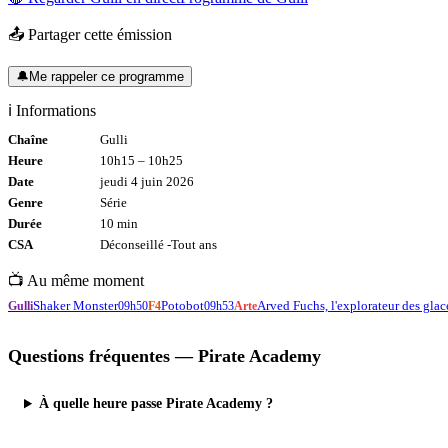
📤 Partager cette émission
🔔
Me rappeler ce programme
ℹ️ Informations
Chaîne
Gulli
Heure
10h15
–
10h25
Date
jeudi 4 juin 2026
Genre
Série
Durée
10
min
CSA
Déconseillé -
Tout
ans
📺 Au même moment
Shaker Monster
Potobot
Arved Fuchs, l'explorateur des glac
Gulli
09h50
F4
09h53
Arte
Questions fréquentes —
Pirate Academy
À quelle heure passe Pirate Academy ?