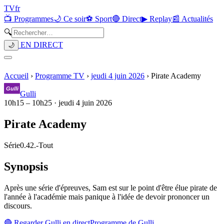
TV
fr
📺 Programmes
🌙 Ce soir
⚽ Sport
🔴 Direct
▶ Replay
📰 Actualités
🔍
EN DIRECT
🌙
Accueil
›
Programme TV
›
jeudi 4 juin 2026
›
Pirate Academy
Gulli
10h15
–
10h25
·
jeudi 4 juin 2026
Pirate Academy
Série
0.42.
-
Tout
Synopsis
Après une série d'épreuves, Sam est sur le point d'être élue pirate de
l'année à l'académie mais panique à l'idée de devoir prononcer un
discours.
🔴 Regarder
Gulli
en direct
Programme de
Gulli