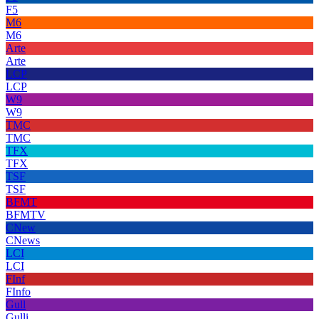
F5
M6
M6
Arte
Arte
LCP
LCP
W9
W9
TMC
TMC
TFX
TFX
TSF
TSF
BFMT
BFMTV
CNew
CNews
LCI
LCI
FInf
FInfo
Gull
Gulli