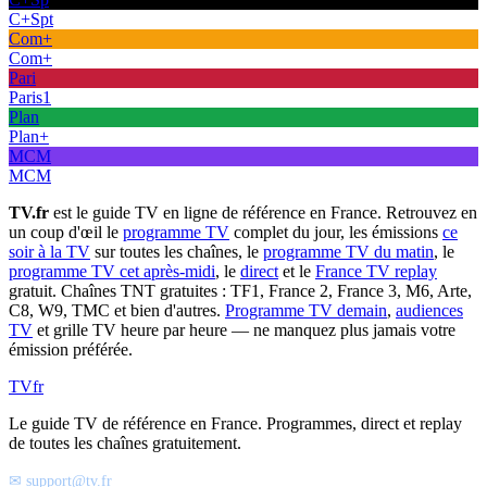
C+Spt
Com+
Com+
Pari
Paris1
Plan
Plan+
MCM
MCM
TV.fr
est le guide TV en ligne de référence en France. Retrouvez en
un coup d'œil le
programme TV
complet du jour, les émissions
ce
soir à la TV
sur toutes les chaînes, le
programme TV du matin
, le
programme TV cet après-midi
, le
direct
et le
France TV replay
gratuit. Chaînes TNT gratuites : TF1, France 2, France 3, M6, Arte,
C8, W9, TMC et bien d'autres.
Programme TV demain
,
audiences
TV
et grille TV heure par heure — ne manquez plus jamais votre
émission préférée.
TV
fr
Le guide TV de référence en France. Programmes, direct et replay
de toutes les chaînes gratuitement.
✉ support@tv.fr