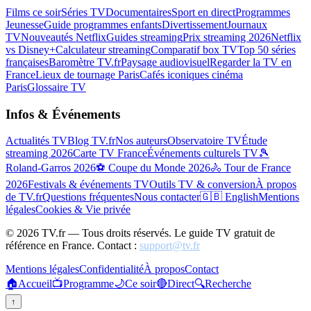
Films ce soir
Séries TV
Documentaires
Sport en direct
Programmes
Jeunesse
Guide programmes enfants
Divertissement
Journaux
TV
Nouveautés Netflix
Guides streaming
Prix streaming 2026
Netflix
vs Disney+
Calculateur streaming
Comparatif box TV
Top 50 séries
françaises
Baromètre TV.fr
Paysage audiovisuel
Regarder la TV en
France
Lieux de tournage Paris
Cafés iconiques cinéma
Paris
Glossaire TV
Infos & Événements
Actualités TV
Blog TV.fr
Nos auteurs
Observatoire TV
Étude
streaming 2026
Carte TV France
Événements culturels TV
🎾
Roland-Garros 2026
⚽ Coupe du Monde 2026
🚴 Tour de France
2026
Festivals & événements TV
Outils TV & conversion
À propos
de TV.fr
Questions fréquentes
Nous contacter
🇬🇧 English
Mentions
légales
Cookies & Vie privée
©
2026
TV.fr — Tous droits réservés. Le guide TV gratuit de
référence en France. Contact :
support@tv.fr
Mentions légales
Confidentialité
À propos
Contact
🏠
Accueil
📺
Programme
🌙
Ce soir
🔴
Direct
🔍
Recherche
↑