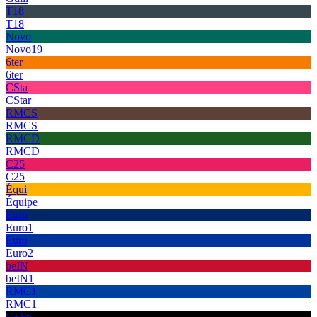
T18
T18
Novo
Novo19
6ter
6ter
CSta
CStar
RMCS
RMCS
RMCD
RMCD
C25
C25
Équi
Équipe
Euro
Euro1
Euro
Euro2
beIN
beIN1
RMC1
RMC1
C+Sp