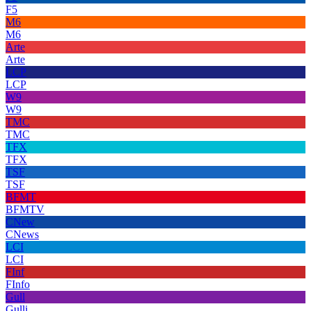
F5
M6
M6
Arte
Arte
LCP
LCP
W9
W9
TMC
TMC
TFX
TFX
TSF
TSF
BFMT
BFMTV
CNew
CNews
LCI
LCI
FInf
FInfo
Gull
Gulli