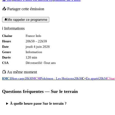
📤 Partager cette émission
🔔
Me rappeler ce programme
ℹ️ Informations
Chaîne
France Info
Heure
20h59
–
22h59
Date
jeudi 4 juin 2026
Genre
Information
Durée
120
min
CSA
Déconseillé -
Tout
ans
📺 Au même moment
Hors cage
Pokémon : Les Horizons
En aparté
RMC1
20h30
MCM
20h30
C+
20h34
CStar
Questions fréquentes —
Sur le terrain
À quelle heure passe Sur le terrain ?