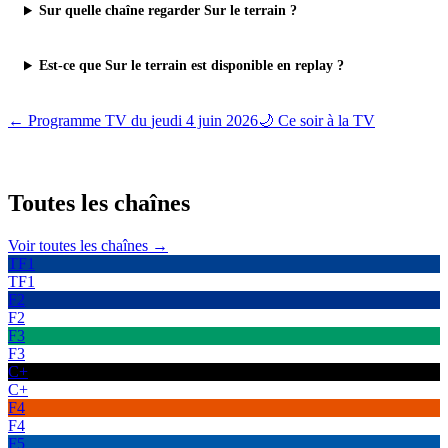
Sur quelle chaîne regarder Sur le terrain ?
Est-ce que Sur le terrain est disponible en replay ?
← Programme TV du
jeudi 4 juin 2026
🌙 Ce soir à la TV
Toutes les
chaînes
Voir toutes les chaînes →
TF1
TF1
F2
F2
F3
F3
C+
C+
F4
F4
F5