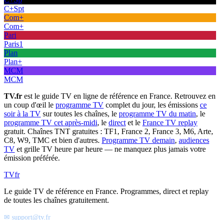
C+Spt
Com+
Com+
Pari
Paris1
Plan
Plan+
MCM
MCM
TV.fr
est le guide TV en ligne de référence en France. Retrouvez en
un coup d'œil le
programme TV
complet du jour, les émissions
ce
soir à la TV
sur toutes les chaînes, le
programme TV du matin
, le
programme TV cet après-midi
, le
direct
et le
France TV replay
gratuit. Chaînes TNT gratuites : TF1, France 2, France 3, M6, Arte,
C8, W9, TMC et bien d'autres.
Programme TV demain
,
audiences
TV
et grille TV heure par heure — ne manquez plus jamais votre
émission préférée.
TV
fr
Le guide TV de référence en France. Programmes, direct et replay
de toutes les chaînes gratuitement.
✉ support@tv.fr