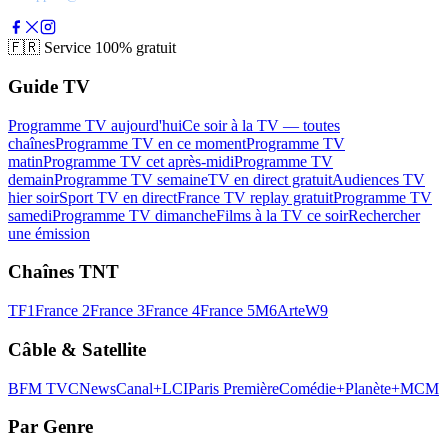
🇫🇷
Service 100% gratuit
Guide TV
Programme TV aujourd'hui
Ce soir à la TV — toutes
chaînes
Programme TV en ce moment
Programme TV
matin
Programme TV cet après-midi
Programme TV
demain
Programme TV semaine
TV en direct gratuit
Audiences TV
hier soir
Sport TV en direct
France TV replay gratuit
Programme TV
samedi
Programme TV dimanche
Films à la TV ce soir
Rechercher
une émission
Chaînes TNT
TF1
France 2
France 3
France 4
France 5
M6
Arte
W9
Câble & Satellite
BFM TV
CNews
Canal+
LCI
Paris Première
Comédie+
Planète+
MCM
Par Genre