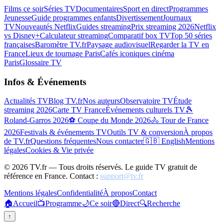
Films ce soir
Séries TV
Documentaires
Sport en direct
Programmes
Jeunesse
Guide programmes enfants
Divertissement
Journaux
TV
Nouveautés Netflix
Guides streaming
Prix streaming 2026
Netflix
vs Disney+
Calculateur streaming
Comparatif box TV
Top 50 séries
françaises
Baromètre TV.fr
Paysage audiovisuel
Regarder la TV en
France
Lieux de tournage Paris
Cafés iconiques cinéma
Paris
Glossaire TV
Infos & Événements
Actualités TV
Blog TV.fr
Nos auteurs
Observatoire TV
Étude
streaming 2026
Carte TV France
Événements culturels TV
🎾
Roland-Garros 2026
⚽ Coupe du Monde 2026
🚴 Tour de France
2026
Festivals & événements TV
Outils TV & conversion
À propos
de TV.fr
Questions fréquentes
Nous contacter
🇬🇧 English
Mentions
légales
Cookies & Vie privée
©
2026
TV.fr — Tous droits réservés. Le guide TV gratuit de
référence en France. Contact :
support@tv.fr
Mentions légales
Confidentialité
À propos
Contact
🏠
Accueil
📺
Programme
🌙
Ce soir
🔴
Direct
🔍
Recherche
↑