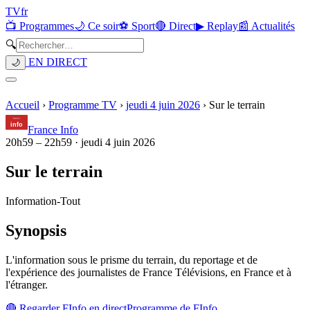
TV
fr
📺 Programmes
🌙 Ce soir
⚽ Sport
🔴 Direct
▶ Replay
📰 Actualités
🔍
EN DIRECT
🌙
Accueil
›
Programme TV
›
jeudi 4 juin 2026
›
Sur le terrain
France Info
20h59
–
22h59
·
jeudi 4 juin 2026
Sur le terrain
Information
-
Tout
Synopsis
L'information sous le prisme du terrain, du reportage et de
l'expérience des journalistes de France Télévisions, en France et à
l'étranger.
🔴 Regarder
FInfo
en direct
Programme de
FInfo