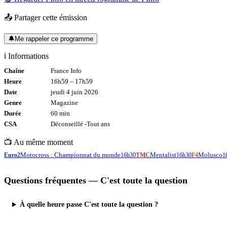
📤 Partager cette émission
🔔
Me rappeler ce programme
ℹ️ Informations
Chaîne
France Info
Heure
16h59
–
17h59
Date
jeudi 4 juin 2026
Genre
Magazine
Durée
60
min
CSA
Déconseillé -
Tout
ans
📺 Au même moment
Motocross : Championnat du monde
Mentalist
Molusco
Euro2
16h30
TMC
16h30
F4
1
Questions fréquentes —
C'est toute la question
À quelle heure passe C'est toute la question ?