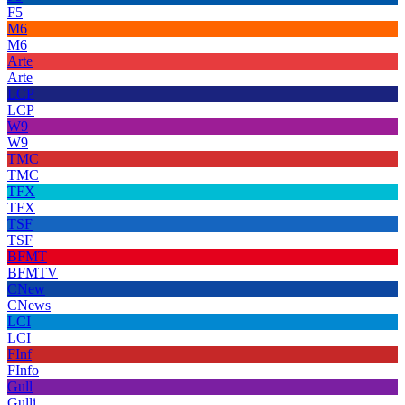
F5
M6
M6
Arte
Arte
LCP
LCP
W9
W9
TMC
TMC
TFX
TFX
TSF
TSF
BFMT
BFMTV
CNew
CNews
LCI
LCI
FInf
FInfo
Gull
Gulli