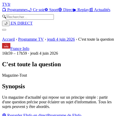
TV
fr
📺 Programmes
🌙 Ce soir
⚽ Sport
🔴 Direct
▶ Replay
📰 Actualités
🔍
EN DIRECT
🌙
Accueil
›
Programme TV
›
jeudi 4 juin 2026
›
C'est toute la question
France Info
16h59
–
17h59
·
jeudi 4 juin 2026
C'est toute la question
Magazine
-
Tout
Synopsis
Un magazine d'actualité qui repose sur un principe simple : partir
d'une question précise pour éclairer un sujet d'information. Tous les
sujets peuvent y être abordés.
🔴 Regarder
FInfo
en direct
Programme de
FInfo