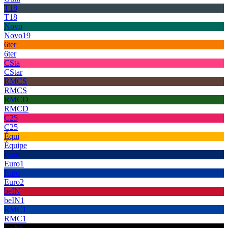
T18
T18
Novo
Novo19
6ter
6ter
CSta
CStar
RMCS
RMCS
RMCD
RMCD
C25
C25
Équi
Équipe
Euro
Euro1
Euro
Euro2
beIN
beIN1
RMC1
RMC1
C+Sp