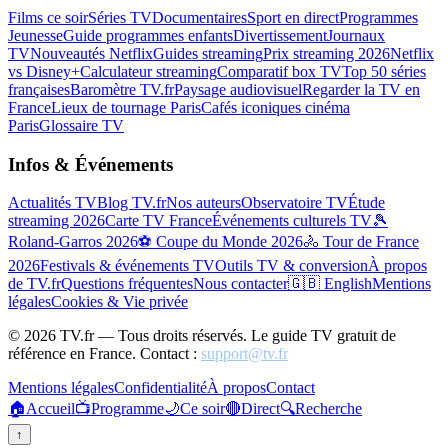
Films ce soir
Séries TV
Documentaires
Sport en direct
Programmes
Jeunesse
Guide programmes enfants
Divertissement
Journaux
TV
Nouveautés Netflix
Guides streaming
Prix streaming 2026
Netflix
vs Disney+
Calculateur streaming
Comparatif box TV
Top 50 séries
françaises
Baromètre TV.fr
Paysage audiovisuel
Regarder la TV en
France
Lieux de tournage Paris
Cafés iconiques cinéma
Paris
Glossaire TV
Infos & Événements
Actualités TV
Blog TV.fr
Nos auteurs
Observatoire TV
Étude
streaming 2026
Carte TV France
Événements culturels TV
🎾
Roland-Garros 2026
⚽ Coupe du Monde 2026
🚴 Tour de France
2026
Festivals & événements TV
Outils TV & conversion
À propos
de TV.fr
Questions fréquentes
Nous contacter
🇬🇧 English
Mentions
légales
Cookies & Vie privée
©
2026
TV.fr — Tous droits réservés. Le guide TV gratuit de
référence en France. Contact :
support@tv.fr
Mentions légales
Confidentialité
À propos
Contact
🏠
Accueil
📺
Programme
🌙
Ce soir
🔴
Direct
🔍
Recherche
↑