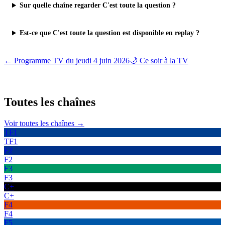
Sur quelle chaîne regarder C'est toute la question ?
Est-ce que C'est toute la question est disponible en replay ?
← Programme TV du
jeudi 4 juin 2026
🌙 Ce soir à la TV
Toutes les
chaînes
Voir toutes les chaînes →
TF1
TF1
F2
F2
F3
F3
C+
C+
F4
F4
F5