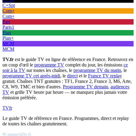
C+Spt
Com+
Com+
Pari
Paris1
Plan
Plan+
MCM
MCM
TV.fr
est le guide TV en ligne de référence en France. Retrouvez en
un coup d'œil le
programme TV
complet du jour, les émissions
ce
soir à la TV
sur toutes les chaînes, le
programme TV du matin
, le
programme TV cet après-midi
, le
direct
et le
France TV replay
gratuit. Chaînes TNT gratuites : TF1, France 2, France 3, M6, Arte,
C8, W9, TMC et bien d'autres.
Programme TV demain
,
audiences
TV
et grille TV heure par heure — ne manquez plus jamais votre
émission préférée.
TV
fr
Le guide TV de référence en France. Programmes, direct et replay
de toutes les chaînes gratuitement.
✉ support@tv.fr