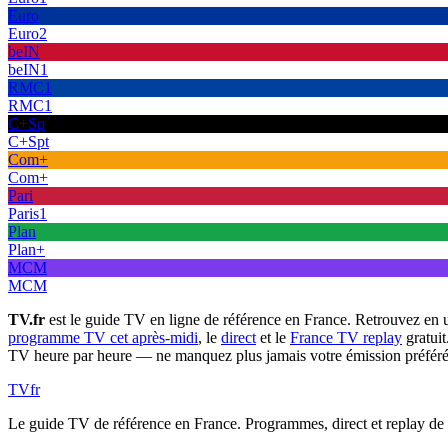
Euro
Euro2
beIN
beIN1
RMC1
RMC1
C+Sp
C+Spt
Com+
Com+
Pari
Paris1
Plan
Plan+
MCM
MCM
TV.fr
est le guide TV en ligne de référence en France. Retrouvez en 
programme TV cet après-midi
, le
direct
et le
France TV replay
gratuit
TV heure par heure — ne manquez plus jamais votre émission préféré
TV
fr
Le guide TV de référence en France. Programmes, direct et replay de t