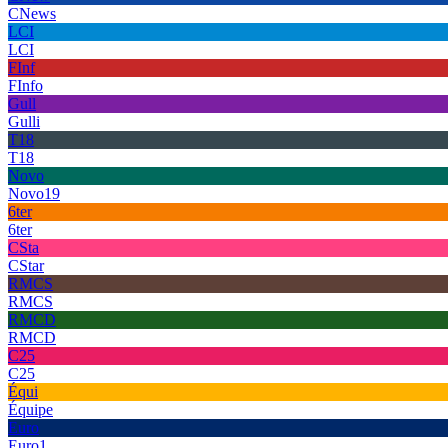
CNews
LCI
LCI
FInf
FInfo
Gull
Gulli
T18
T18
Novo
Novo19
6ter
6ter
CSta
CStar
RMCS
RMCS
RMCD
RMCD
C25
C25
Équi
Équipe
Euro
Euro1