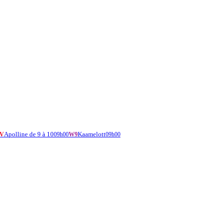
Apolline de 9 à 10
Kaamelott
V
09h00
W9
09h00