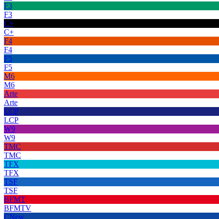
F3
F3
C+
C+
F4
F4
F5
F5
M6
M6
Arte
Arte
LCP
LCP
W9
W9
TMC
TMC
TFX
TFX
TSF
TSF
BFMT
BFMTV
CNew