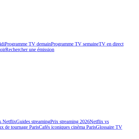
idi
Programme TV demain
Programme TV semaine
TV en direct
oir
Rechercher une émission
 Netflix
Guides streaming
Prix streaming 2026
Netflix vs
ux de tournage Paris
Cafés iconiques cinéma Paris
Glossaire TV