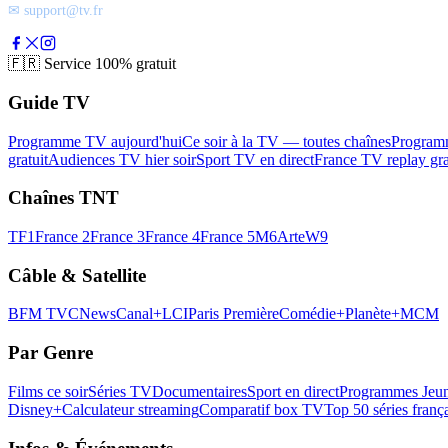
✉ support@tv.fr
🇫🇷
Service 100% gratuit
Guide TV
Programme TV aujourd'hui
Ce soir à la TV — toutes chaînes
Program
gratuit
Audiences TV hier soir
Sport TV en direct
France TV replay gra
Chaînes TNT
TF1
France 2
France 3
France 4
France 5
M6
Arte
W9
Câble & Satellite
BFM TV
CNews
Canal+
LCI
Paris Première
Comédie+
Planète+
MCM
Par Genre
Films ce soir
Séries TV
Documentaires
Sport en direct
Programmes Jeun
Disney+
Calculateur streaming
Comparatif box TV
Top 50 séries franç