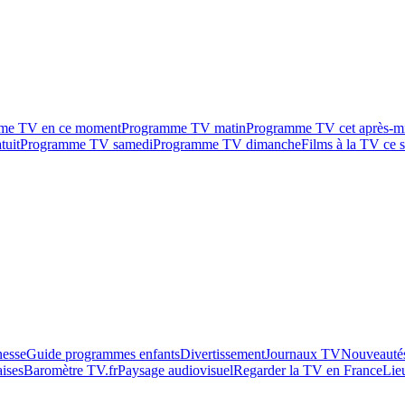
me TV en ce moment
Programme TV matin
Programme TV cet après-m
tuit
Programme TV samedi
Programme TV dimanche
Films à la TV ce s
esse
Guide programmes enfants
Divertissement
Journaux TV
Nouveautés
aises
Baromètre TV.fr
Paysage audiovisuel
Regarder la TV en France
Lie