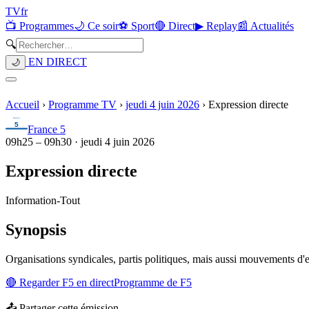
TV
fr
📺 Programmes
🌙 Ce soir
⚽ Sport
🔴 Direct
▶ Replay
📰 Actualités
🔍
EN DIRECT
🌙
Accueil
›
Programme TV
›
jeudi 4 juin 2026
›
Expression directe
France 5
09h25
–
09h30
·
jeudi 4 juin 2026
Expression directe
Information
-
Tout
Synopsis
Organisations syndicales, partis politiques, mais aussi mouvements d'e
🔴 Regarder
F5
en direct
Programme de
F5
📤 Partager cette émission