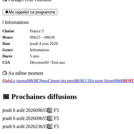
🔔
Me rappeler ce programme
ℹ️ Informations
Chaîne
France 5
Heure
09h25
–
09h30
Date
jeudi 4 juin 2026
Genre
Information
Durée
5
min
CSA
Déconseillé -
Tout
ans
📺 Au même moment
Le journal
L'heure des pros
En toute liberté
FInfo
08h58
CNews
08h58
LCI
09h00
BFMT
📅 Prochaines diffusions
jeudi 6 août 2026
09h55
5️⃣
F5
jeudi 6 août 2026
09h55
5️⃣
F5
jeudi 6 août 2026
23h35
5️⃣
F5