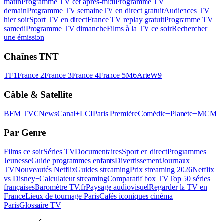
matin
Programme TV cet après-midi
Programme TV
demain
Programme TV semaine
TV en direct gratuit
Audiences TV
hier soir
Sport TV en direct
France TV replay gratuit
Programme TV
samedi
Programme TV dimanche
Films à la TV ce soir
Rechercher
une émission
Chaînes TNT
TF1
France 2
France 3
France 4
France 5
M6
Arte
W9
Câble & Satellite
BFM TV
CNews
Canal+
LCI
Paris Première
Comédie+
Planète+
MCM
Par Genre
Films ce soir
Séries TV
Documentaires
Sport en direct
Programmes
Jeunesse
Guide programmes enfants
Divertissement
Journaux
TV
Nouveautés Netflix
Guides streaming
Prix streaming 2026
Netflix
vs Disney+
Calculateur streaming
Comparatif box TV
Top 50 séries
françaises
Baromètre TV.fr
Paysage audiovisuel
Regarder la TV en
France
Lieux de tournage Paris
Cafés iconiques cinéma
Paris
Glossaire TV