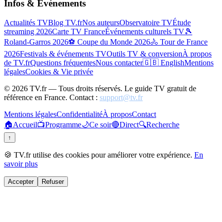
Infos & Événements
Actualités TV
Blog TV.fr
Nos auteurs
Observatoire TV
Étude
streaming 2026
Carte TV France
Événements culturels TV
🎾
Roland-Garros 2026
⚽ Coupe du Monde 2026
🚴 Tour de France
2026
Festivals & événements TV
Outils TV & conversion
À propos
de TV.fr
Questions fréquentes
Nous contacter
🇬🇧 English
Mentions
légales
Cookies & Vie privée
©
2026
TV.fr — Tous droits réservés. Le guide TV gratuit de
référence en France. Contact :
support@tv.fr
Mentions légales
Confidentialité
À propos
Contact
🏠
Accueil
📺
Programme
🌙
Ce soir
🔴
Direct
🔍
Recherche
↑
🍪 TV.fr utilise des cookies pour améliorer votre expérience.
En
savoir plus
Accepter
Refuser