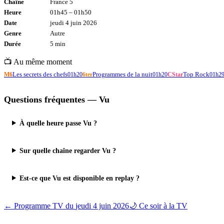
Chaîne
France 5
Heure
01h45
–
01h50
Date
jeudi 4 juin 2026
Genre
Autre
Durée
5
min
📺 Au même moment
Les secrets des chefs
Programmes de la nuit
Top Rock
M6
01h20
6ter
01h20
CStar
01h2
Questions fréquentes —
Vu
À quelle heure passe Vu ?
Sur quelle chaîne regarder Vu ?
Est-ce que Vu est disponible en replay ?
← Programme TV du
jeudi 4 juin 2026
🌙 Ce soir à la TV