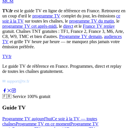
MCM
TV.fr
est le guide TV en ligne de référence en France. Retrouvez en
un coup d'œil le
programme TV
complet du jour, les émissions
ce
soir à la TV
sur toutes les chaînes, le
programme TV du matin
, le
programme TV cet après-midi
, le
direct
et le
France TV replay
gratuit. Chaînes TNT gratuites : TF1, France 2, France 3, M6, Arte,
C8, W9, TMC et bien d'autres.
Programme TV demain
,
audiences
TV
et grille TV heure par heure — ne manquez plus jamais votre
émission préférée.
TV
fr
Le guide TV de référence en France. Programmes, direct et replay
de toutes les chaînes gratuitement.
✉ support@tv.fr
🇫🇷
Service 100% gratuit
Guide TV
Programme TV aujourd'hui
Ce soir à la TV — toutes
chaînes
Programme TV en ce moment
Programme TV