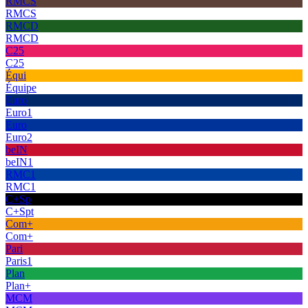
RMCS
RMCS
RMCD
RMCD
C25
C25
Équi
Équipe
Euro
Euro1
Euro
Euro2
beIN
beIN1
RMC1
RMC1
C+Sp
C+Spt
Com+
Com+
Pari
Paris1
Plan
Plan+
MCM