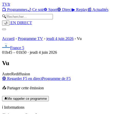
TV
fr
📺 Programmes
🌙 Ce soir
⚽ Sport
🔴 Direct
▶ Replay
📰 Actualités
🔍
EN DIRECT
🌙
Accueil
›
Programme TV
›
jeudi 4 juin 2026
›
Vu
France 5
01h45
–
01h50
·
jeudi 4 juin 2026
Vu
Autre
Rediffusion
🔴 Regarder
F5
en direct
Programme de
F5
📤 Partager cette émission
🔔
Me rappeler ce programme
ℹ️ Informations