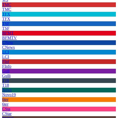
TMC
TMC
TFX
TFX
TSF
TSF
BFMT
BFMTV
CNew
CNews
LCI
LCI
FInf
FInfo
Gull
Gulli
T18
T18
Novo
Novo19
6ter
6ter
CSta
CStar