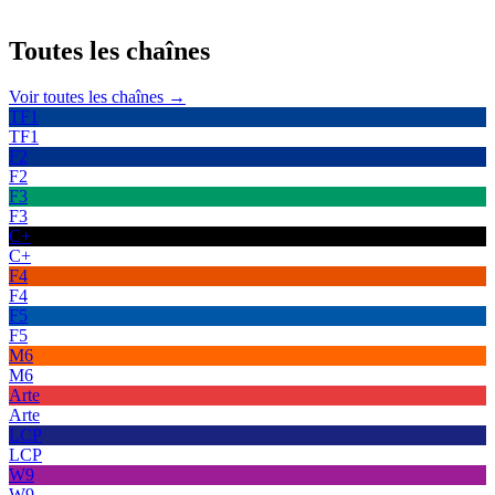
Toutes les
chaînes
Voir toutes les chaînes →
TF1
TF1
F2
F2
F3
F3
C+
C+
F4
F4
F5
F5
M6
M6
Arte
Arte
LCP
LCP
W9
W9