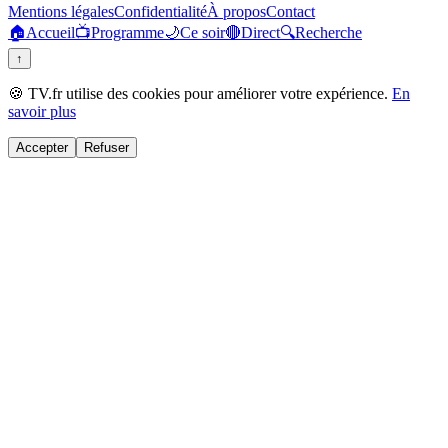
Mentions légales
Confidentialité
À propos
Contact
🏠
Accueil
📺
Programme
🌙
Ce soir
🔴
Direct
🔍
Recherche
↑
🍪 TV.fr utilise des cookies pour améliorer votre expérience.
En
savoir plus
Accepter
Refuser