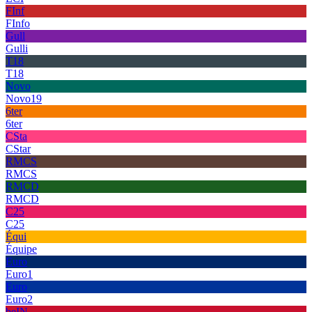
FInf
FInfo
Gull
Gulli
T18
T18
Novo
Novo19
6ter
6ter
CSta
CStar
RMCS
RMCS
RMCD
RMCD
C25
C25
Équi
Équipe
Euro
Euro1
Euro
Euro2
beIN