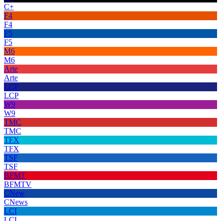
C+
F4
F4
F5
F5
M6
M6
Arte
Arte
LCP
LCP
W9
W9
TMC
TMC
TFX
TFX
TSF
TSF
BFMT
BFMTV
CNew
CNews
LCI
LCI