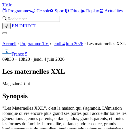
TV
fr
📺 Programmes
🌙 Ce soir
⚽ Sport
🔴 Direct
▶ Replay
📰 Actualités
🔍
EN DIRECT
🌙
Accueil
›
Programme TV
›
jeudi 4 juin 2026
›
Les maternelles XXL
France 5
09h30
–
10h20
·
jeudi 4 juin 2026
Les maternelles XXL
Magazine
-
Tout
Synopsis
"Les Maternelles XXL", c'est la maison qui s'agrandit. L'émission
iconique ouvre encore plus grand ses portes pour accueillir toutes les
générations : jeunes parents, enfants, ados, grands-parents, et toutes
les formes de famille. Parentalité, enfance, adolescence, grands
bouleversements du quotidien, tendances éducatives ou sociétales :