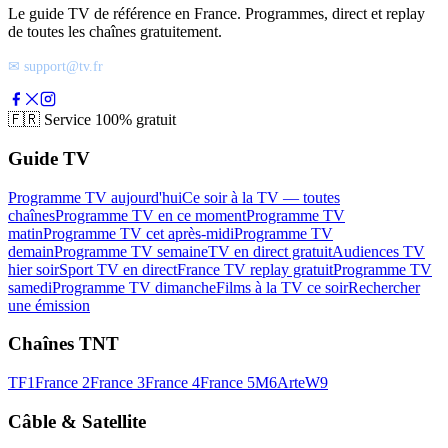
Le guide TV de référence en France. Programmes, direct et replay
de toutes les chaînes gratuitement.
✉ support@tv.fr
🇫🇷
Service 100% gratuit
Guide TV
Programme TV aujourd'hui
Ce soir à la TV — toutes
chaînes
Programme TV en ce moment
Programme TV
matin
Programme TV cet après-midi
Programme TV
demain
Programme TV semaine
TV en direct gratuit
Audiences TV
hier soir
Sport TV en direct
France TV replay gratuit
Programme TV
samedi
Programme TV dimanche
Films à la TV ce soir
Rechercher
une émission
Chaînes TNT
TF1
France 2
France 3
France 4
France 5
M6
Arte
W9
Câble & Satellite