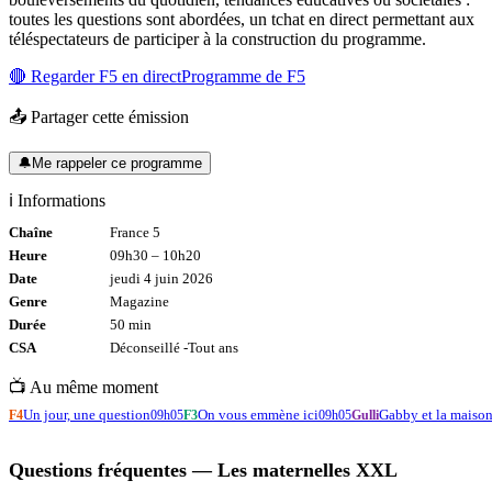
toutes les questions sont abordées, un tchat en direct permettant aux
téléspectateurs de participer à la construction du programme.
🔴 Regarder
F5
en direct
Programme de
F5
📤 Partager cette émission
🔔
Me rappeler ce programme
ℹ️ Informations
Chaîne
France 5
Heure
09h30
–
10h20
Date
jeudi 4 juin 2026
Genre
Magazine
Durée
50
min
CSA
Déconseillé -
Tout
ans
📺 Au même moment
Un jour, une question
On vous emmène ici
Gabby et la maiso
F4
09h05
F3
09h05
Gulli
Questions fréquentes —
Les maternelles XXL