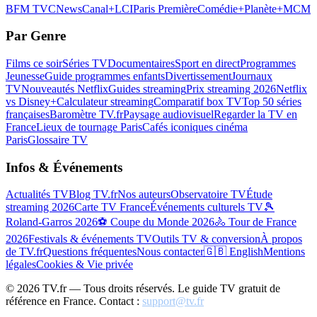
BFM TV
CNews
Canal+
LCI
Paris Première
Comédie+
Planète+
MCM
Par Genre
Films ce soir
Séries TV
Documentaires
Sport en direct
Programmes
Jeunesse
Guide programmes enfants
Divertissement
Journaux
TV
Nouveautés Netflix
Guides streaming
Prix streaming 2026
Netflix
vs Disney+
Calculateur streaming
Comparatif box TV
Top 50 séries
françaises
Baromètre TV.fr
Paysage audiovisuel
Regarder la TV en
France
Lieux de tournage Paris
Cafés iconiques cinéma
Paris
Glossaire TV
Infos & Événements
Actualités TV
Blog TV.fr
Nos auteurs
Observatoire TV
Étude
streaming 2026
Carte TV France
Événements culturels TV
🎾
Roland-Garros 2026
⚽ Coupe du Monde 2026
🚴 Tour de France
2026
Festivals & événements TV
Outils TV & conversion
À propos
de TV.fr
Questions fréquentes
Nous contacter
🇬🇧 English
Mentions
légales
Cookies & Vie privée
©
2026
TV.fr — Tous droits réservés. Le guide TV gratuit de
référence en France. Contact :
support@tv.fr