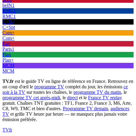
beIN1
RMC1
RMC1
C+Sp
C+Spt
Com+
Com+
Pari
Paris1
Plan
Plan+
MCM
MCM
TV.fr
est le guide TV en ligne de référence en France. Retrouvez en
un coup d'œil le
programme TV
complet du jour, les émissions
ce
soir à la TV
sur toutes les chaînes, le
programme TV du matin
, le
programme TV cet après-midi
, le
direct
et le
France TV replay
gratuit. Chaînes TNT gratuites : TF1, France 2, France 3, M6, Arte,
C8, W9, TMC et bien d'autres.
Programme TV demain
,
audiences
TV
et grille TV heure par heure — ne manquez plus jamais votre
émission préférée.
TV
fr