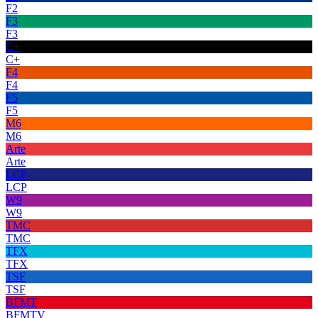
F2
F3
F3
C+
C+
F4
F4
F5
F5
M6
M6
Arte
Arte
LCP
LCP
W9
W9
TMC
TMC
TFX
TFX
TSF
TSF
BFMT
BFMTV