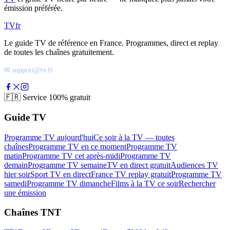
émission préférée.
TV
fr
Le guide TV de référence en France. Programmes, direct et replay
de toutes les chaînes gratuitement.
✉ support@tv.fr
🇫🇷
Service 100% gratuit
Guide TV
Programme TV aujourd'hui
Ce soir à la TV — toutes
chaînes
Programme TV en ce moment
Programme TV
matin
Programme TV cet après-midi
Programme TV
demain
Programme TV semaine
TV en direct gratuit
Audiences TV
hier soir
Sport TV en direct
France TV replay gratuit
Programme TV
samedi
Programme TV dimanche
Films à la TV ce soir
Rechercher
une émission
Chaînes TNT