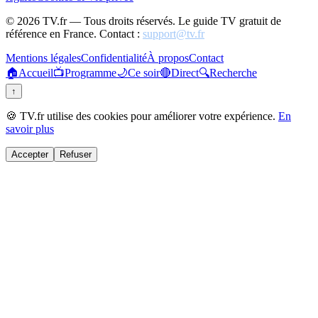
©
2026
TV.fr — Tous droits réservés. Le guide TV gratuit de
référence en France. Contact :
support@tv.fr
Mentions légales
Confidentialité
À propos
Contact
🏠
Accueil
📺
Programme
🌙
Ce soir
🔴
Direct
🔍
Recherche
↑
🍪 TV.fr utilise des cookies pour améliorer votre expérience.
En
savoir plus
Accepter
Refuser