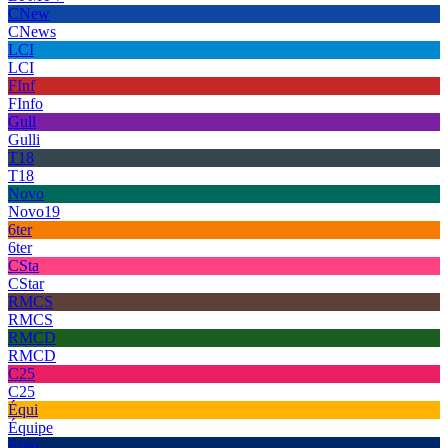
CNew
CNews
LCI
LCI
FInf
FInfo
Gull
Gulli
T18
T18
Novo
Novo19
6ter
6ter
CSta
CStar
RMCS
RMCS
RMCD
RMCD
C25
C25
Équi
Équipe
Euro