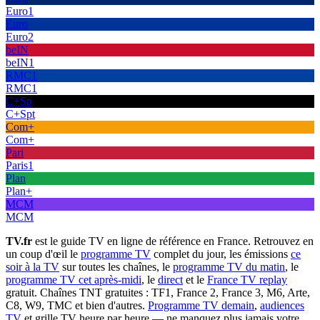
Euro1
Euro
Euro2
beIN
beIN1
RMC1
RMC1
C+Sp
C+Spt
Com+
Com+
Pari
Paris1
Plan
Plan+
MCM
MCM
TV.fr
est le guide TV en ligne de référence en France. Retrouvez en
un coup d'œil le
programme TV
complet du jour, les émissions
ce
soir à la TV
sur toutes les chaînes, le
programme TV du matin
, le
programme TV cet après-midi
, le
direct
et le
France TV replay
gratuit. Chaînes TNT gratuites : TF1, France 2, France 3, M6, Arte,
C8, W9, TMC et bien d'autres.
Programme TV demain
,
audiences
TV
et grille TV heure par heure — ne manquez plus jamais votre