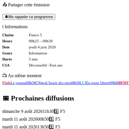
📤 Partager cette émission
🔔
Me rappeler ce programme
ℹ️ Informations
Chaîne
France 5
Heure
09h25
–
09h30
Date
jeudi 4 juin 2026
Genre
Information
Durée
5
min
CSA
Déconseillé -
Tout
ans
📺 Au même moment
Le journal
L'heure des pros
En toute liberté
FInfo
08h58
CNews
08h58
LCI
09h00
BFMT
📅 Prochaines diffusions
dimanche 9 août 2026
11h30
5️⃣
F5
mardi 11 août 2026
00h50
5️⃣
F5
mardi 11 août 2026
13h50
5️⃣
F5