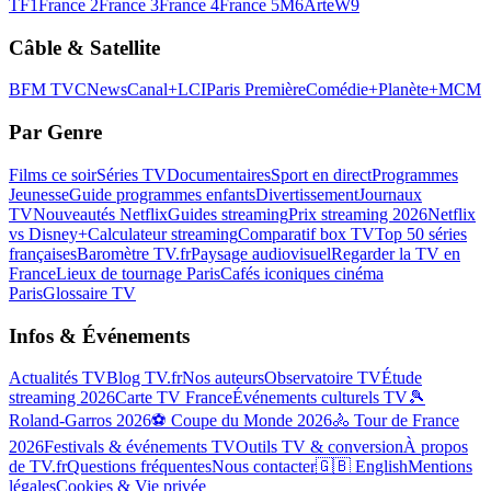
TF1
France 2
France 3
France 4
France 5
M6
Arte
W9
Câble & Satellite
BFM TV
CNews
Canal+
LCI
Paris Première
Comédie+
Planète+
MCM
Par Genre
Films ce soir
Séries TV
Documentaires
Sport en direct
Programmes
Jeunesse
Guide programmes enfants
Divertissement
Journaux
TV
Nouveautés Netflix
Guides streaming
Prix streaming 2026
Netflix
vs Disney+
Calculateur streaming
Comparatif box TV
Top 50 séries
françaises
Baromètre TV.fr
Paysage audiovisuel
Regarder la TV en
France
Lieux de tournage Paris
Cafés iconiques cinéma
Paris
Glossaire TV
Infos & Événements
Actualités TV
Blog TV.fr
Nos auteurs
Observatoire TV
Étude
streaming 2026
Carte TV France
Événements culturels TV
🎾
Roland-Garros 2026
⚽ Coupe du Monde 2026
🚴 Tour de France
2026
Festivals & événements TV
Outils TV & conversion
À propos
de TV.fr
Questions fréquentes
Nous contacter
🇬🇧 English
Mentions
légales
Cookies & Vie privée