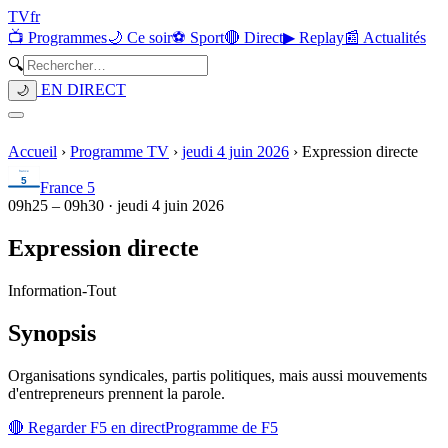
TV
fr
📺 Programmes
🌙 Ce soir
⚽ Sport
🔴 Direct
▶ Replay
📰 Actualités
🔍
EN DIRECT
🌙
Accueil
›
Programme TV
›
jeudi 4 juin 2026
›
Expression directe
France 5
09h25
–
09h30
·
jeudi 4 juin 2026
Expression directe
Information
-
Tout
Synopsis
Organisations syndicales, partis politiques, mais aussi mouvements
d'entrepreneurs prennent la parole.
🔴 Regarder
F5
en direct
Programme de
F5