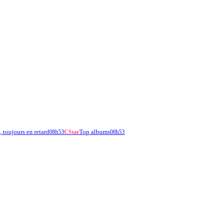
 toujours en retard
Top albums
08h53
CStar
08h53