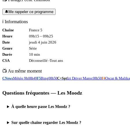
🔔
Me rappeler ce programme
ℹ️ Informations
Chaîne
France 5
Heure
09h15
–
09h25
Date
jeudi 4 juin 2026
Genre
Série
Durée
10
min
CSA
Déconseillé -
Tout
ans
📺 Au même moment
Météo 9h
Bing
Izi Driver Maroc
Oscar & Malika,
CNews
08h49
F5
08h50
C+Spt
08h50
F4
Questions fréquentes —
Les Moodz
À quelle heure passe Les Moodz ?
Sur quelle chaîne regarder Les Moodz ?