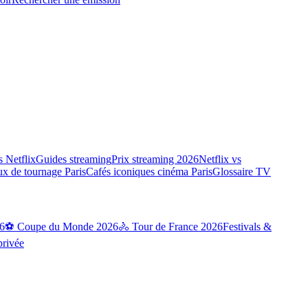
 Netflix
Guides streaming
Prix streaming 2026
Netflix vs
ux de tournage Paris
Cafés iconiques cinéma Paris
Glossaire TV
6
⚽ Coupe du Monde 2026
🚴 Tour de France 2026
Festivals &
privée