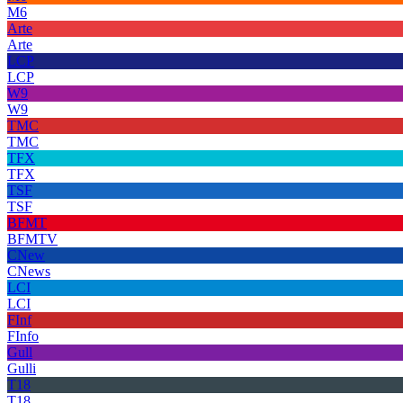
M6
Arte
Arte
LCP
LCP
W9
W9
TMC
TMC
TFX
TFX
TSF
TSF
BFMT
BFMTV
CNew
CNews
LCI
LCI
FInf
FInfo
Gull
Gulli
T18
T18