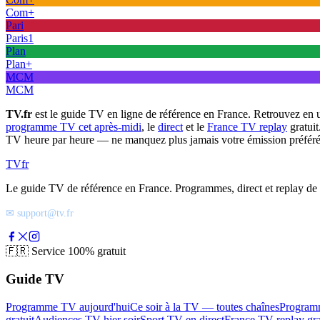
Com+
Pari
Paris1
Plan
Plan+
MCM
MCM
TV.fr
est le guide TV en ligne de référence en France. Retrouvez en 
programme TV cet après-midi
, le
direct
et le
France TV replay
gratuit
TV heure par heure — ne manquez plus jamais votre émission préféré
TV
fr
Le guide TV de référence en France. Programmes, direct et replay de t
✉ support@tv.fr
🇫🇷
Service 100% gratuit
Guide TV
Programme TV aujourd'hui
Ce soir à la TV — toutes chaînes
Program
gratuit
Audiences TV hier soir
Sport TV en direct
France TV replay gra