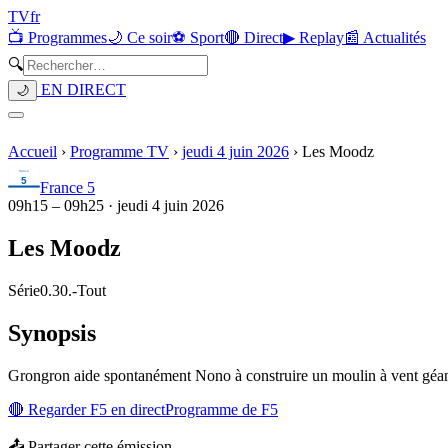
TV
fr
📺 Programmes
🌙 Ce soir
⚽ Sport
🔴 Direct
▶ Replay
📰 Actualités
🔍
EN DIRECT
🌙
Accueil
›
Programme TV
›
jeudi 4 juin 2026
›
Les Moodz
France 5
09h15
–
09h25
·
jeudi 4 juin 2026
Les Moodz
Série
0.30.
-
Tout
Synopsis
Grongron aide spontanément Nono à construire un moulin à vent géant. 
🔴 Regarder
F5
en direct
Programme de
F5
📤 Partager cette émission