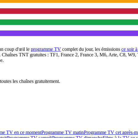
un coup d'œil le
programme TV
complet du jour, les émissions
ce soir 
. Chaînes TNT gratuites : TF1, France 2, France 3, M6, Arte, C8, W9,
e.
outes les chaînes gratuitement.
me TV en ce moment
Programme TV matin
Programme TV cet après-m
tuit
Programme TV samedi
Programme TV dimanche
Films à la TV ce s