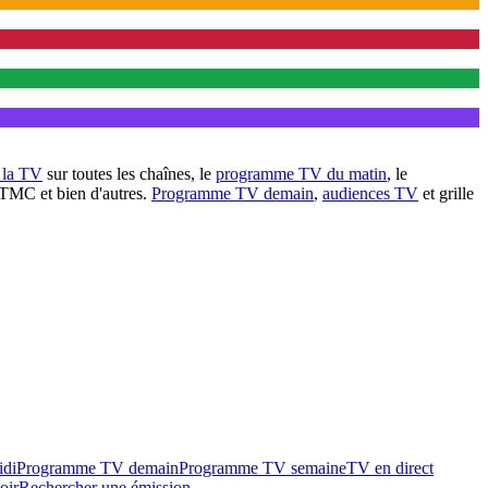
à la TV
sur toutes les chaînes, le
programme TV du matin
, le
 TMC et bien d'autres.
Programme TV demain
,
audiences TV
et grille
idi
Programme TV demain
Programme TV semaine
TV en direct
oir
Rechercher une émission