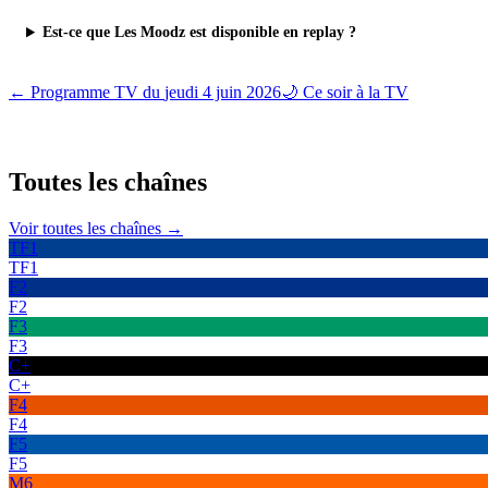
Est-ce que Les Moodz est disponible en replay ?
← Programme TV du
jeudi 4 juin 2026
🌙 Ce soir à la TV
Toutes les
chaînes
Voir toutes les chaînes →
TF1
TF1
F2
F2
F3
F3
C+
C+
F4
F4
F5
F5
M6