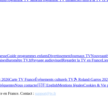
esse
Guide programmes enfants
Divertissement
Journaux TV
Nouveautés
aises
Baromètre TV.fr
Paysage audiovisuel
Regarder la TV en France
Lie
g 2026
Carte TV France
Événements culturels TV
🎾 Roland-Garros 202
fréquentes
Nous contacter
🇬🇧 English
Mentions légales
Cookies & Vie 
ce en France. Contact :
support@tv.fr