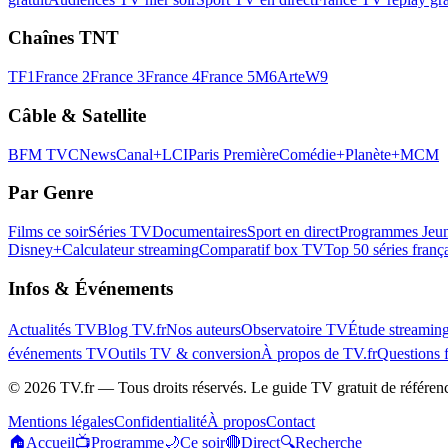
Chaînes TNT
TF1
France 2
France 3
France 4
France 5
M6
Arte
W9
Câble & Satellite
BFM TV
CNews
Canal+
LCI
Paris Première
Comédie+
Planète+
MCM
Par Genre
Films ce soir
Séries TV
Documentaires
Sport en direct
Programmes Jeun
Disney+
Calculateur streaming
Comparatif box TV
Top 50 séries franç
Infos & Événements
Actualités TV
Blog TV.fr
Nos auteurs
Observatoire TV
Étude streamin
événements TV
Outils TV & conversion
À propos de TV.fr
Questions 
©
2026
TV.fr — Tous droits réservés. Le guide TV gratuit de référen
Mentions légales
Confidentialité
À propos
Contact
🏠
Accueil
📺
Programme
🌙
Ce soir
🔴
Direct
🔍
Recherche