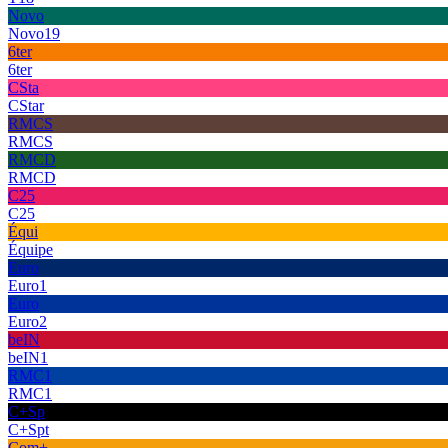
Novo
Novo19
6ter
6ter
CSta
CStar
RMCS
RMCS
RMCD
RMCD
C25
C25
Équi
Équipe
Euro
Euro1
Euro
Euro2
beIN
beIN1
RMC1
RMC1
C+Sp
C+Spt
Com+