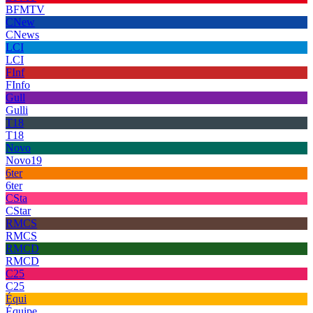
BFMTV
CNew
CNews
LCI
LCI
FInf
FInfo
Gull
Gulli
T18
T18
Novo
Novo19
6ter
6ter
CSta
CStar
RMCS
RMCS
RMCD
RMCD
C25
C25
Équi
Équipe