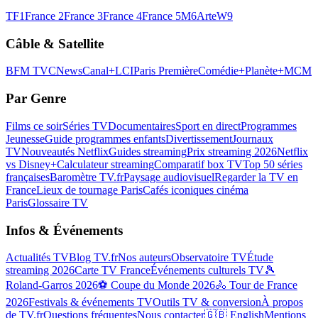
TF1
France 2
France 3
France 4
France 5
M6
Arte
W9
Câble & Satellite
BFM TV
CNews
Canal+
LCI
Paris Première
Comédie+
Planète+
MCM
Par Genre
Films ce soir
Séries TV
Documentaires
Sport en direct
Programmes
Jeunesse
Guide programmes enfants
Divertissement
Journaux
TV
Nouveautés Netflix
Guides streaming
Prix streaming 2026
Netflix
vs Disney+
Calculateur streaming
Comparatif box TV
Top 50 séries
françaises
Baromètre TV.fr
Paysage audiovisuel
Regarder la TV en
France
Lieux de tournage Paris
Cafés iconiques cinéma
Paris
Glossaire TV
Infos & Événements
Actualités TV
Blog TV.fr
Nos auteurs
Observatoire TV
Étude
streaming 2026
Carte TV France
Événements culturels TV
🎾
Roland-Garros 2026
⚽ Coupe du Monde 2026
🚴 Tour de France
2026
Festivals & événements TV
Outils TV & conversion
À propos
de TV.fr
Questions fréquentes
Nous contacter
🇬🇧 English
Mentions