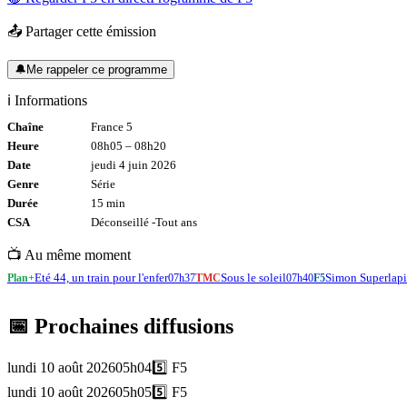
📤 Partager cette émission
🔔
Me rappeler ce programme
ℹ️ Informations
Chaîne
France 5
Heure
08h05
–
08h20
Date
jeudi 4 juin 2026
Genre
Série
Durée
15
min
CSA
Déconseillé -
Tout
ans
📺 Au même moment
Eté 44, un train pour l'enfer
Sous le soleil
Simon Superlap
Plan+
07h37
TMC
07h40
F5
📅 Prochaines diffusions
lundi 10 août 2026
05h04
5️⃣
F5
lundi 10 août 2026
05h05
5️⃣
F5