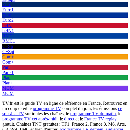
Euro
Euro1
Euro
Euro2
beIN
beIN1
RMC1
RMC1
C+Sp
C+Spt
Com+
Com+
Pari
Paris1
Plan
Plan+
MCM
MCM
TV.fr
est le guide TV en ligne de référence en France. Retrouvez en
un coup d'œil le
programme TV
complet du jour, les émissions
ce
soir à la TV
sur toutes les chaînes, le
programme TV du matin
, le
programme TV cet après-midi
, le
direct
et le
France TV replay
gratuit. Chaînes TNT gratuites : TF1, France 2, France 3, M6, Arte,
C8, W9, TMC et bien d'autres.
Programme TV demain
,
audiences