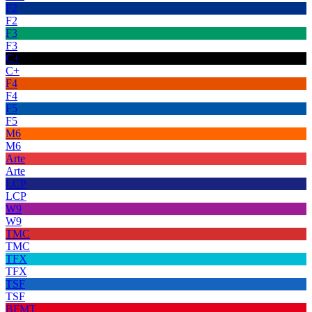
F2
F2
F3
F3
C+
C+
F4
F4
F5
F5
M6
M6
Arte
Arte
LCP
LCP
W9
W9
TMC
TMC
TFX
TFX
TSF
TSF
BFMT