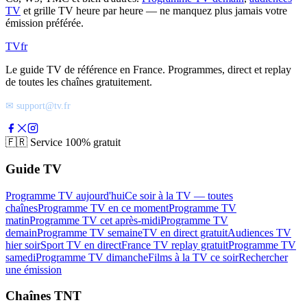
TV
et grille TV heure par heure — ne manquez plus jamais votre
émission préférée.
TV
fr
Le guide TV de référence en France. Programmes, direct et replay
de toutes les chaînes gratuitement.
✉ support@tv.fr
🇫🇷
Service 100% gratuit
Guide TV
Programme TV aujourd'hui
Ce soir à la TV — toutes
chaînes
Programme TV en ce moment
Programme TV
matin
Programme TV cet après-midi
Programme TV
demain
Programme TV semaine
TV en direct gratuit
Audiences TV
hier soir
Sport TV en direct
France TV replay gratuit
Programme TV
samedi
Programme TV dimanche
Films à la TV ce soir
Rechercher
une émission
Chaînes TNT