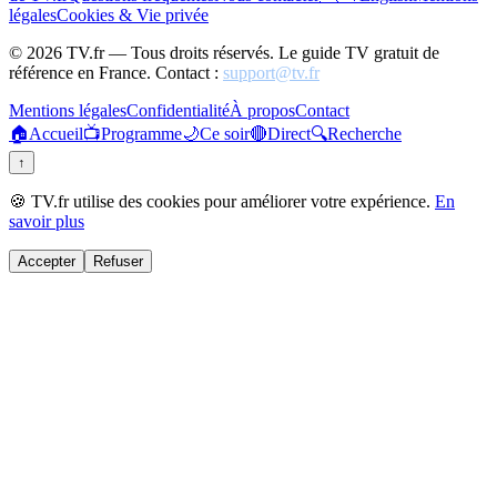
légales
Cookies & Vie privée
©
2026
TV.fr — Tous droits réservés. Le guide TV gratuit de
référence en France. Contact :
support@tv.fr
Mentions légales
Confidentialité
À propos
Contact
🏠
Accueil
📺
Programme
🌙
Ce soir
🔴
Direct
🔍
Recherche
↑
🍪 TV.fr utilise des cookies pour améliorer votre expérience.
En
savoir plus
Accepter
Refuser