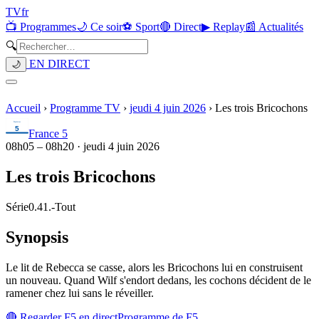
TV
fr
📺 Programmes
🌙 Ce soir
⚽ Sport
🔴 Direct
▶ Replay
📰 Actualités
🔍
EN DIRECT
🌙
Accueil
›
Programme TV
›
jeudi 4 juin 2026
›
Les trois Bricochons
France 5
08h05
–
08h20
·
jeudi 4 juin 2026
Les trois Bricochons
Série
0.41.
-
Tout
Synopsis
Le lit de Rebecca se casse, alors les Bricochons lui en construisent
un nouveau. Quand Wilf s'endort dedans, les cochons décident de le
ramener chez lui sans le réveiller.
🔴 Regarder
F5
en direct
Programme de
F5