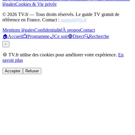
légales
Cookies & Vie privée
©
2026
TV.fr — Tous droits réservés. Le guide TV gratuit de
référence en France. Contact :
support@tv.fr
Mentions légales
Confidentialité
À propos
Contact
🏠
Accueil
📺
Programme
🌙
Ce soir
🔴
Direct
🔍
Recherche
↑
🍪 TV.fr utilise des cookies pour améliorer votre expérience.
En
savoir plus
Accepter
Refuser