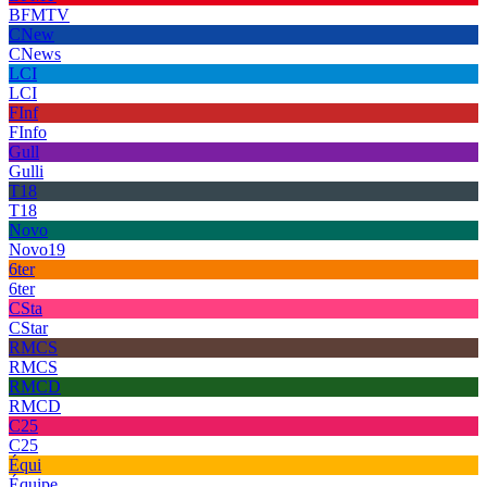
BFMTV
CNew
CNews
LCI
LCI
FInf
FInfo
Gull
Gulli
T18
T18
Novo
Novo19
6ter
6ter
CSta
CStar
RMCS
RMCS
RMCD
RMCD
C25
C25
Équi
Équipe