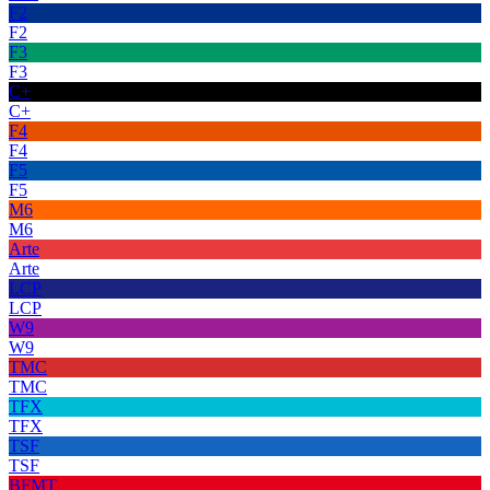
F2
F2
F3
F3
C+
C+
F4
F4
F5
F5
M6
M6
Arte
Arte
LCP
LCP
W9
W9
TMC
TMC
TFX
TFX
TSF
TSF
BFMT