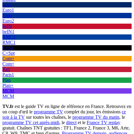
Euro
Euro1
Euro
Euro2
beIN
beIN1
RMC1
RMC1
C+Sp
C+Spt
Com+
Com+
Pari
Paris1
Plan
Plan+
MCM
MCM
TV.fr
est le guide TV en ligne de référence en France. Retrouvez en
un coup d'œil le
programme TV
complet du jour, les émissions
ce
soir à la TV
sur toutes les chaînes, le
programme TV du matin
, le
programme TV cet après-midi
, le
direct
et le
France TV replay
gratuit. Chaînes TNT gratuites : TF1, France 2, France 3, M6, Arte,
C8, W9, TMC et bien d'autres.
Programme TV demain
,
audiences