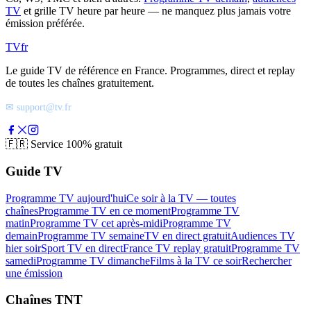
TV
et grille TV heure par heure — ne manquez plus jamais votre
émission préférée.
TV
fr
Le guide TV de référence en France. Programmes, direct et replay
de toutes les chaînes gratuitement.
✉ support@tv.fr
🇫🇷
Service 100% gratuit
Guide TV
Programme TV aujourd'hui
Ce soir à la TV — toutes
chaînes
Programme TV en ce moment
Programme TV
matin
Programme TV cet après-midi
Programme TV
demain
Programme TV semaine
TV en direct gratuit
Audiences TV
hier soir
Sport TV en direct
France TV replay gratuit
Programme TV
samedi
Programme TV dimanche
Films à la TV ce soir
Rechercher
une émission
Chaînes TNT