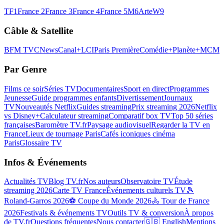
TF1
France 2
France 3
France 4
France 5
M6
Arte
W9
Câble & Satellite
BFM TV
CNews
Canal+
LCI
Paris Première
Comédie+
Planète+
MCM
Par Genre
Films ce soir
Séries TV
Documentaires
Sport en direct
Programmes
Jeunesse
Guide programmes enfants
Divertissement
Journaux
TV
Nouveautés Netflix
Guides streaming
Prix streaming 2026
Netflix
vs Disney+
Calculateur streaming
Comparatif box TV
Top 50 séries
françaises
Baromètre TV.fr
Paysage audiovisuel
Regarder la TV en
France
Lieux de tournage Paris
Cafés iconiques cinéma
Paris
Glossaire TV
Infos & Événements
Actualités TV
Blog TV.fr
Nos auteurs
Observatoire TV
Étude
streaming 2026
Carte TV France
Événements culturels TV
🎾
Roland-Garros 2026
⚽ Coupe du Monde 2026
🚴 Tour de France
2026
Festivals & événements TV
Outils TV & conversion
À propos
de TV.fr
Questions fréquentes
Nous contacter
🇬🇧 English
Mentions