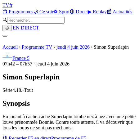
TV
fr
📺 Programmes
🌙 Ce soir
⚽ Sport
🔴 Direct
▶ Replay
📰 Actualités
🔍
EN DIRECT
🌙
Accueil
›
Programme TV
›
jeudi 4 juin 2026
›
Simon Superlapin
France 5
07h42
–
07h57
·
jeudi 4 juin 2026
Simon Superlapin
Série
4.18.
-
Tout
Synopsis
En jouant à cache-cache Superlapin tombe nez à nez avec une petite
louve prénommée Bonnie. Contre toute attente, il va découvrir que
tous les loups ne sont pas méchants.
🔴 Regarder
F5
en direct
Programme de
F5