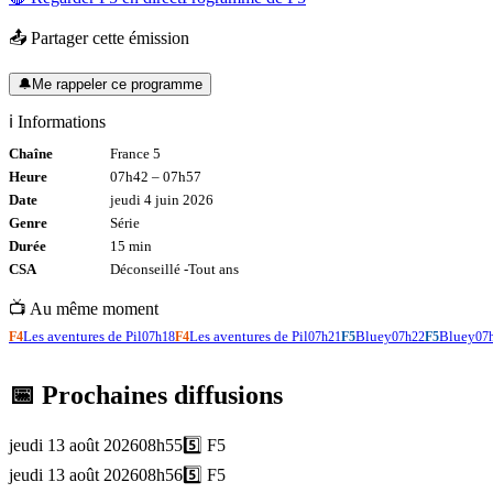
📤 Partager cette émission
🔔
Me rappeler ce programme
ℹ️ Informations
Chaîne
France 5
Heure
07h42
–
07h57
Date
jeudi 4 juin 2026
Genre
Série
Durée
15
min
CSA
Déconseillé -
Tout
ans
📺 Au même moment
Les aventures de Pil
Les aventures de Pil
Bluey
Bluey
F4
07h18
F4
07h21
F5
07h22
F5
07
📅 Prochaines diffusions
jeudi 13 août 2026
08h55
5️⃣
F5
jeudi 13 août 2026
08h56
5️⃣
F5