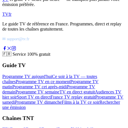
émission préférée.
TV
fr
Le guide TV de référence en France. Programmes, direct et replay
de toutes les chaînes gratuitement.
✉ support@tv.fr
🇫🇷
Service 100% gratuit
Guide TV
Programme TV aujourd'hui
Ce soir à la TV — toutes
chaînes
Programme TV en ce moment
Programme TV
matin
Programme TV cet après-midi
Programme TV
demain
Programme TV semaine
TV en direct gratuit
Audiences TV
hier soir
Sport TV en direct
France TV replay gratuit
Programme TV
samedi
Programme TV dimanche
Films à la TV ce soir
Rechercher
une émission
Chaînes TNT