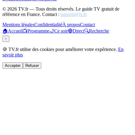
©
2026
TV.fr — Tous droits réservés. Le guide TV gratuit de
référence en France. Contact :
support@tv.fr
Mentions légales
Confidentialité
À propos
Contact
🏠
Accueil
📺
Programme
🌙
Ce soir
🔴
Direct
🔍
Recherche
↑
🍪 TV.fr utilise des cookies pour améliorer votre expérience.
En
savoir plus
Accepter
Refuser