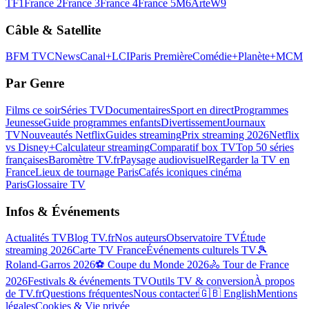
TF1
France 2
France 3
France 4
France 5
M6
Arte
W9
Câble & Satellite
BFM TV
CNews
Canal+
LCI
Paris Première
Comédie+
Planète+
MCM
Par Genre
Films ce soir
Séries TV
Documentaires
Sport en direct
Programmes
Jeunesse
Guide programmes enfants
Divertissement
Journaux
TV
Nouveautés Netflix
Guides streaming
Prix streaming 2026
Netflix
vs Disney+
Calculateur streaming
Comparatif box TV
Top 50 séries
françaises
Baromètre TV.fr
Paysage audiovisuel
Regarder la TV en
France
Lieux de tournage Paris
Cafés iconiques cinéma
Paris
Glossaire TV
Infos & Événements
Actualités TV
Blog TV.fr
Nos auteurs
Observatoire TV
Étude
streaming 2026
Carte TV France
Événements culturels TV
🎾
Roland-Garros 2026
⚽ Coupe du Monde 2026
🚴 Tour de France
2026
Festivals & événements TV
Outils TV & conversion
À propos
de TV.fr
Questions fréquentes
Nous contacter
🇬🇧 English
Mentions
légales
Cookies & Vie privée