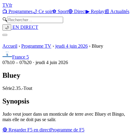
TV
fr
📺 Programmes
🌙 Ce soir
⚽ Sport
🔴 Direct
▶ Replay
📰 Actualités
🔍
EN DIRECT
🌙
Accueil
›
Programme TV
›
jeudi 4 juin 2026
›
Bluey
France 5
07h10
–
07h20
·
jeudi 4 juin 2026
Bluey
Série
2.35.
-
Tout
Synopsis
Judo veut jouer dans un monticule de terre avec Bluey et Bingo,
mais elle ne doit pas se salir.
🔴 Regarder
F5
en direct
Programme de
F5