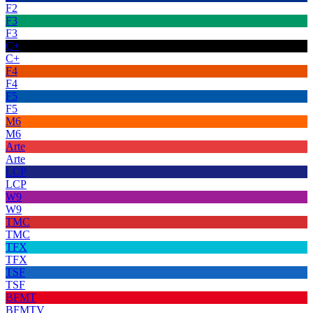
F2
F3
F3
C+
C+
F4
F4
F5
F5
M6
M6
Arte
Arte
LCP
LCP
W9
W9
TMC
TMC
TFX
TFX
TSF
TSF
BFMT
BFMTV