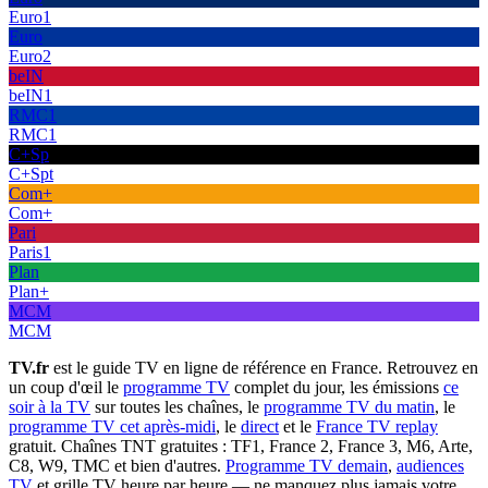
Euro1
Euro
Euro2
beIN
beIN1
RMC1
RMC1
C+Sp
C+Spt
Com+
Com+
Pari
Paris1
Plan
Plan+
MCM
MCM
TV.fr
est le guide TV en ligne de référence en France. Retrouvez en
un coup d'œil le
programme TV
complet du jour, les émissions
ce
soir à la TV
sur toutes les chaînes, le
programme TV du matin
, le
programme TV cet après-midi
, le
direct
et le
France TV replay
gratuit. Chaînes TNT gratuites : TF1, France 2, France 3, M6, Arte,
C8, W9, TMC et bien d'autres.
Programme TV demain
,
audiences
TV
et grille TV heure par heure — ne manquez plus jamais votre