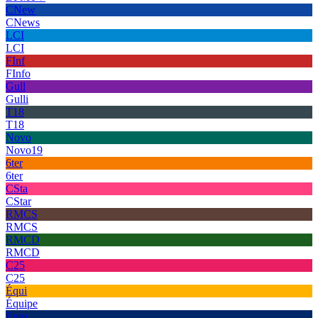
CNew
CNews
LCI
LCI
FInf
FInfo
Gull
Gulli
T18
T18
Novo
Novo19
6ter
6ter
CSta
CStar
RMCS
RMCS
RMCD
RMCD
C25
C25
Équi
Équipe
Euro