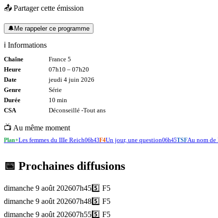
📤 Partager cette émission
🔔
Me rappeler ce programme
ℹ️ Informations
Chaîne
France 5
Heure
07h10
–
07h20
Date
jeudi 4 juin 2026
Genre
Série
Durée
10
min
CSA
Déconseillé -
Tout
ans
📺 Au même moment
Les femmes du IIIe Reich
Un jour, une question
Au nom de l
Plan+
06h43
F4
06h45
TSF
📅 Prochaines diffusions
dimanche 9 août 2026
07h45
5️⃣
F5
dimanche 9 août 2026
07h48
5️⃣
F5
dimanche 9 août 2026
07h55
5️⃣
F5