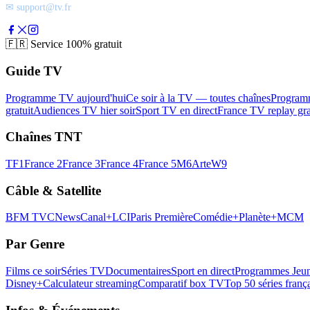
✉ support@tv.fr
🇫🇷
Service 100% gratuit
Guide TV
Programme TV aujourd'hui
Ce soir à la TV — toutes chaînes
Program
gratuit
Audiences TV hier soir
Sport TV en direct
France TV replay gra
Chaînes TNT
TF1
France 2
France 3
France 4
France 5
M6
Arte
W9
Câble & Satellite
BFM TV
CNews
Canal+
LCI
Paris Première
Comédie+
Planète+
MCM
Par Genre
Films ce soir
Séries TV
Documentaires
Sport en direct
Programmes Jeun
Disney+
Calculateur streaming
Comparatif box TV
Top 50 séries franç