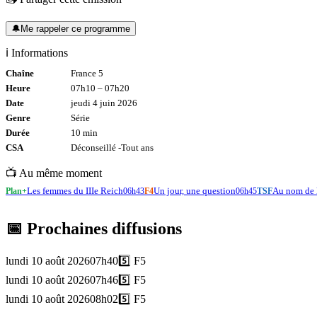
🔔
Me rappeler ce programme
ℹ️ Informations
Chaîne
France 5
Heure
07h10
–
07h20
Date
jeudi 4 juin 2026
Genre
Série
Durée
10
min
CSA
Déconseillé -
Tout
ans
📺 Au même moment
Les femmes du IIIe Reich
Un jour, une question
Au nom de l
Plan+
06h43
F4
06h45
TSF
📅 Prochaines diffusions
lundi 10 août 2026
07h40
5️⃣
F5
lundi 10 août 2026
07h46
5️⃣
F5
lundi 10 août 2026
08h02
5️⃣
F5