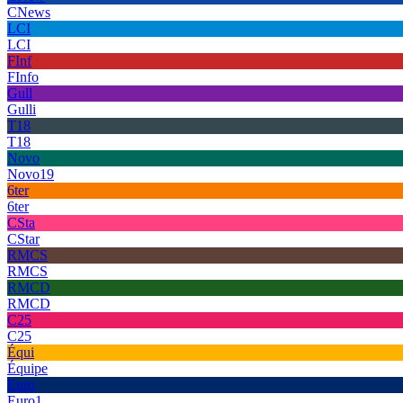
CNews
LCI
LCI
FInf
FInfo
Gull
Gulli
T18
T18
Novo
Novo19
6ter
6ter
CSta
CStar
RMCS
RMCS
RMCD
RMCD
C25
C25
Équi
Équipe
Euro
Euro1