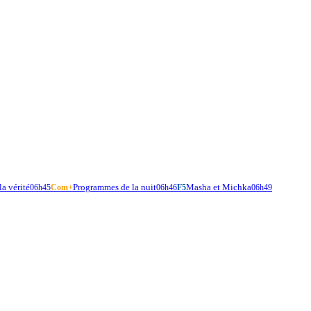
a vérité
Programmes de la nuit
Masha et Michka
06h45
Com+
06h46
F5
06h49