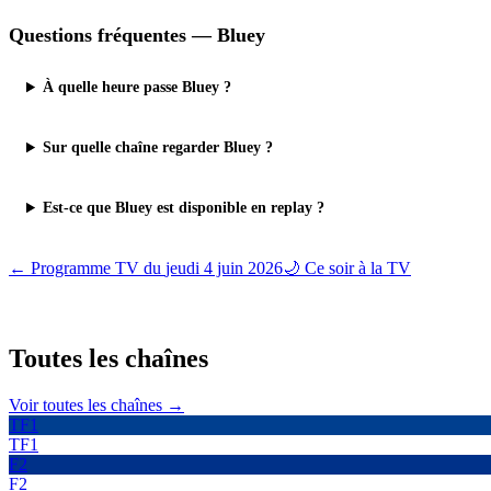
Questions fréquentes —
Bluey
À quelle heure passe Bluey ?
Sur quelle chaîne regarder Bluey ?
Est-ce que Bluey est disponible en replay ?
← Programme TV du
jeudi 4 juin 2026
🌙 Ce soir à la TV
Toutes les
chaînes
Voir toutes les chaînes →
TF1
TF1
F2
F2