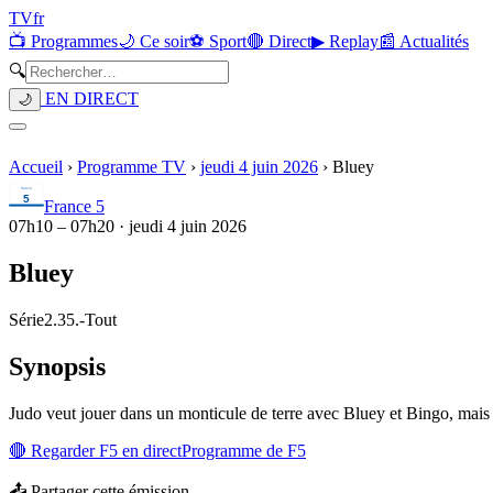
TV
fr
📺 Programmes
🌙 Ce soir
⚽ Sport
🔴 Direct
▶ Replay
📰 Actualités
🔍
EN DIRECT
🌙
Accueil
›
Programme TV
›
jeudi 4 juin 2026
›
Bluey
France 5
07h10
–
07h20
·
jeudi 4 juin 2026
Bluey
Série
2.35.
-
Tout
Synopsis
Judo veut jouer dans un monticule de terre avec Bluey et Bingo, mais el
🔴 Regarder
F5
en direct
Programme de
F5
📤 Partager cette émission