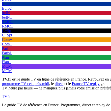
Euro
Euro2
beIN
beIN1
RMC1
RMC1
C+Sp
C+Spt
Com+
Com+
Pari
Paris1
Plan
Plan+
MCM
MCM
TV.fr
est le guide TV en ligne de référence en France. Retrouvez en 
programme TV cet après-midi
, le
direct
et le
France TV replay
gratuit
TV heure par heure — ne manquez plus jamais votre émission préféré
TV
fr
Le guide TV de référence en France. Programmes, direct et replay de t