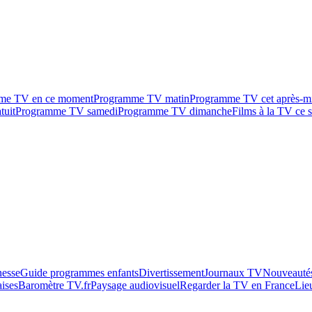
me TV en ce moment
Programme TV matin
Programme TV cet après-m
tuit
Programme TV samedi
Programme TV dimanche
Films à la TV ce s
esse
Guide programmes enfants
Divertissement
Journaux TV
Nouveautés
aises
Baromètre TV.fr
Paysage audiovisuel
Regarder la TV en France
Lie