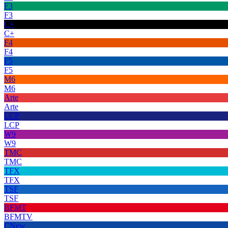
F3
F3
C+
C+
F4
F4
F5
F5
M6
M6
Arte
Arte
LCP
LCP
W9
W9
TMC
TMC
TFX
TFX
TSF
TSF
BFMT
BFMTV
CNew