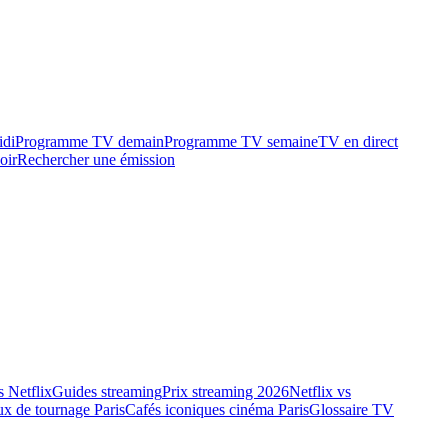
idi
Programme TV demain
Programme TV semaine
TV en direct
oir
Rechercher une émission
 Netflix
Guides streaming
Prix streaming 2026
Netflix vs
ux de tournage Paris
Cafés iconiques cinéma Paris
Glossaire TV