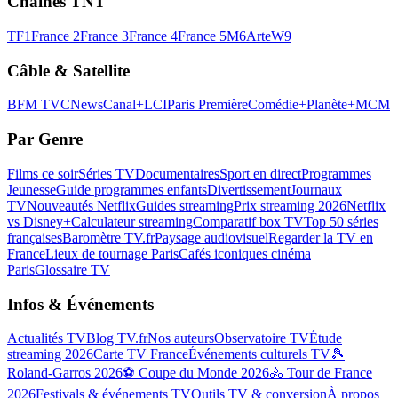
Chaînes TNT
TF1
France 2
France 3
France 4
France 5
M6
Arte
W9
Câble & Satellite
BFM TV
CNews
Canal+
LCI
Paris Première
Comédie+
Planète+
MCM
Par Genre
Films ce soir
Séries TV
Documentaires
Sport en direct
Programmes
Jeunesse
Guide programmes enfants
Divertissement
Journaux
TV
Nouveautés Netflix
Guides streaming
Prix streaming 2026
Netflix
vs Disney+
Calculateur streaming
Comparatif box TV
Top 50 séries
françaises
Baromètre TV.fr
Paysage audiovisuel
Regarder la TV en
France
Lieux de tournage Paris
Cafés iconiques cinéma
Paris
Glossaire TV
Infos & Événements
Actualités TV
Blog TV.fr
Nos auteurs
Observatoire TV
Étude
streaming 2026
Carte TV France
Événements culturels TV
🎾
Roland-Garros 2026
⚽ Coupe du Monde 2026
🚴 Tour de France
2026
Festivals & événements TV
Outils TV & conversion
À propos