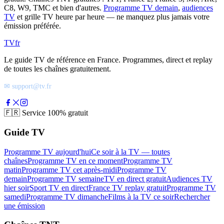
C8, W9, TMC et bien d'autres.
Programme TV demain
,
audiences
TV
et grille TV heure par heure — ne manquez plus jamais votre
émission préférée.
TV
fr
Le guide TV de référence en France. Programmes, direct et replay
de toutes les chaînes gratuitement.
✉ support@tv.fr
🇫🇷
Service 100% gratuit
Guide TV
Programme TV aujourd'hui
Ce soir à la TV — toutes
chaînes
Programme TV en ce moment
Programme TV
matin
Programme TV cet après-midi
Programme TV
demain
Programme TV semaine
TV en direct gratuit
Audiences TV
hier soir
Sport TV en direct
France TV replay gratuit
Programme TV
samedi
Programme TV dimanche
Films à la TV ce soir
Rechercher
une émission