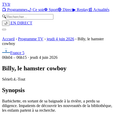
TV
fr
📺 Programmes
🌙 Ce soir
⚽ Sport
🔴 Direct
▶ Replay
📰 Actualités
🔍
EN DIRECT
🌙
Accueil
›
Programme TV
›
jeudi 4 juin 2026
›
Billy, le hamster
cowboy
France 5
06h04
–
06h15
·
jeudi 4 juin 2026
Billy, le hamster cowboy
Série
0.4.
-
Tout
Synopsis
Barbichette, en sortant de sa baignade à la rivière, a perdu sa
diligence. Impatients de découvrir les nouveautés de la bibliothèque,
les enfants partent à sa recherche.