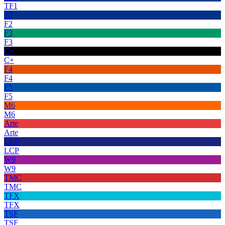
TF1
F2
F2
F3
F3
C+
C+
F4
F4
F5
F5
M6
M6
Arte
Arte
LCP
LCP
W9
W9
TMC
TMC
TFX
TFX
TSF
TSF