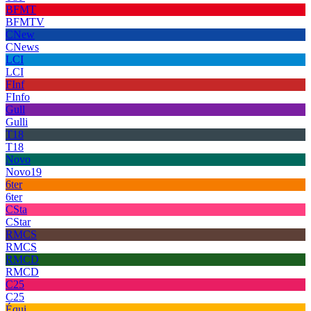
BFMT
BFMTV
CNew
CNews
LCI
LCI
FInf
FInfo
Gull
Gulli
T18
T18
Novo
Novo19
6ter
6ter
CSta
CStar
RMCS
RMCS
RMCD
RMCD
C25
C25
Équi