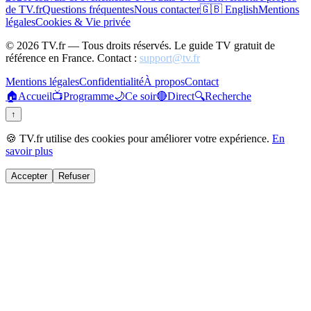
de TV.fr
Questions fréquentes
Nous contacter
🇬🇧 English
Mentions
légales
Cookies & Vie privée
©
2026
TV.fr — Tous droits réservés. Le guide TV gratuit de
référence en France. Contact :
support@tv.fr
Mentions légales
Confidentialité
À propos
Contact
🏠
Accueil
📺
Programme
🌙
Ce soir
🔴
Direct
🔍
Recherche
↑
🍪 TV.fr utilise des cookies pour améliorer votre expérience.
En
savoir plus
Accepter
Refuser