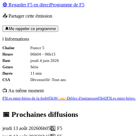
🔴 Regarder
F5
en direct
Programme de
F5
📤 Partager cette émission
🔔
Me rappeler ce programme
ℹ️ Informations
Chaîne
France 5
Heure
06h04
–
06h15
Date
jeudi 4 juin 2026
Genre
Série
Durée
11
min
CSA
Déconseillé -
Tout
ans
📺 Au même moment
Les mini-héros de la forêt
Drôles d'imitateurs
Les mini-héros 
F5
05h36
Com+
05h42
F5
📅 Prochaines diffusions
jeudi 13 août 2026
06h05
5️⃣
F5