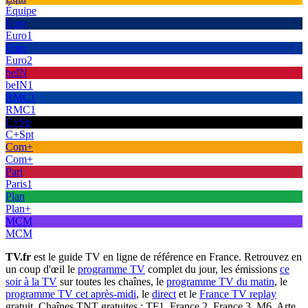
Équipe
Euro
Euro1
Euro
Euro2
beIN
beIN1
RMC1
RMC1
C+Sp
C+Spt
Com+
Com+
Pari
Paris1
Plan
Plan+
MCM
MCM
TV.fr
est le guide TV en ligne de référence en France. Retrouvez en
un coup d'œil le
programme TV
complet du jour, les émissions
ce
soir à la TV
sur toutes les chaînes, le
programme TV du matin
, le
programme TV cet après-midi
, le
direct
et le
France TV replay
gratuit. Chaînes TNT gratuites : TF1, France 2, France 3, M6, Arte,