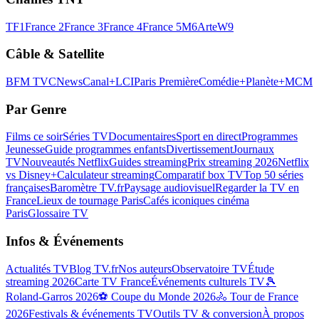
TF1
France 2
France 3
France 4
France 5
M6
Arte
W9
Câble & Satellite
BFM TV
CNews
Canal+
LCI
Paris Première
Comédie+
Planète+
MCM
Par Genre
Films ce soir
Séries TV
Documentaires
Sport en direct
Programmes
Jeunesse
Guide programmes enfants
Divertissement
Journaux
TV
Nouveautés Netflix
Guides streaming
Prix streaming 2026
Netflix
vs Disney+
Calculateur streaming
Comparatif box TV
Top 50 séries
françaises
Baromètre TV.fr
Paysage audiovisuel
Regarder la TV en
France
Lieux de tournage Paris
Cafés iconiques cinéma
Paris
Glossaire TV
Infos & Événements
Actualités TV
Blog TV.fr
Nos auteurs
Observatoire TV
Étude
streaming 2026
Carte TV France
Événements culturels TV
🎾
Roland-Garros 2026
⚽ Coupe du Monde 2026
🚴 Tour de France
2026
Festivals & événements TV
Outils TV & conversion
À propos