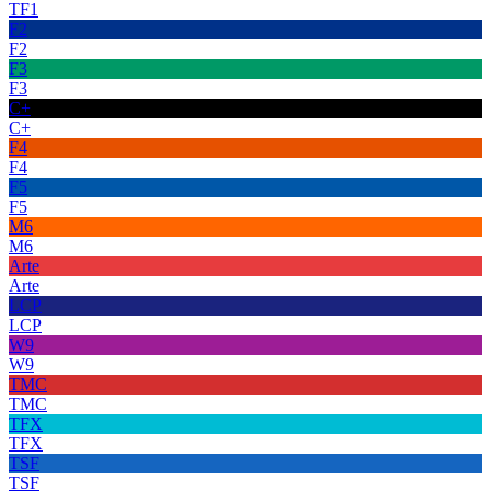
TF1
F2
F2
F3
F3
C+
C+
F4
F4
F5
F5
M6
M6
Arte
Arte
LCP
LCP
W9
W9
TMC
TMC
TFX
TFX
TSF
TSF