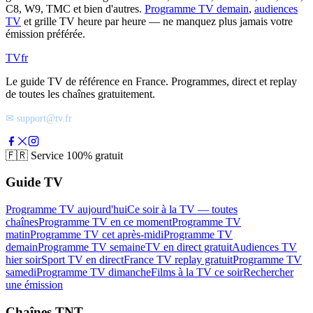
C8, W9, TMC et bien d'autres.
Programme TV demain
,
audiences
TV
et grille TV heure par heure — ne manquez plus jamais votre
émission préférée.
TV
fr
Le guide TV de référence en France. Programmes, direct et replay
de toutes les chaînes gratuitement.
✉ support@tv.fr
🇫🇷
Service 100% gratuit
Guide TV
Programme TV aujourd'hui
Ce soir à la TV — toutes
chaînes
Programme TV en ce moment
Programme TV
matin
Programme TV cet après-midi
Programme TV
demain
Programme TV semaine
TV en direct gratuit
Audiences TV
hier soir
Sport TV en direct
France TV replay gratuit
Programme TV
samedi
Programme TV dimanche
Films à la TV ce soir
Rechercher
une émission
Chaînes TNT