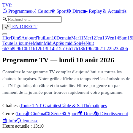
TV
fr
📺 Programmes
🌙 Ce soir
⚽ Sport
🔴 Direct
▶ Replay
📰 Actualités
🔍
EN DIRECT
🌙
Hier
Dim
9
Aujourd'hui
Lun
10
Demain
Mar
11
Mer
12
Jeu
13
Ven
14
Sam
15
Toute la journée
Matin
Midi
Après-midi
Soirée
Nuit
6h
7h
8h
9h
10h
11h
12h
13h
14h
15h
16h
17h
18h
19h
20h
21h
22h
23h
00h
Programme TV —
lundi 10 août 2026
Consultez le programme TV complet d'aujourd'hui sur toutes les
chaînes françaises. Notre grille affiche en temps réel les émissions de
la TNT gratuite, du câble et du satellite. Filtrez par genre ou par
moment de la journée pour trouver rapidement votre programme.
Chaînes :
Toutes
TNT Gratuites
Câble & Sat
Thématiques
Genre :
Tous
🎬 Cinéma
📺 Séries
⚽ Sport
🎥 Docs
🎭 Divertissement
📰 Info
🧒 Jeunesse
Heure actuelle :
13:10