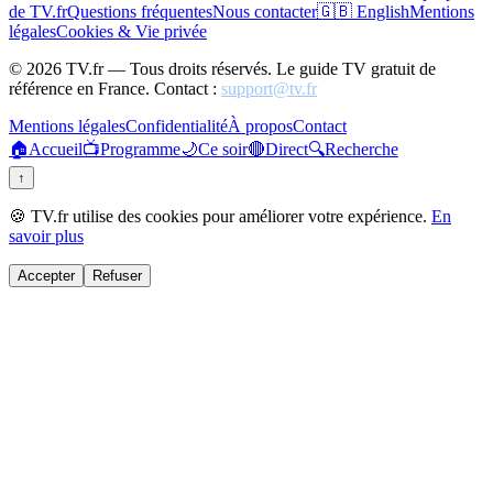
de TV.fr
Questions fréquentes
Nous contacter
🇬🇧 English
Mentions
légales
Cookies & Vie privée
©
2026
TV.fr — Tous droits réservés. Le guide TV gratuit de
référence en France. Contact :
support@tv.fr
Mentions légales
Confidentialité
À propos
Contact
🏠
Accueil
📺
Programme
🌙
Ce soir
🔴
Direct
🔍
Recherche
↑
🍪 TV.fr utilise des cookies pour améliorer votre expérience.
En
savoir plus
Accepter
Refuser