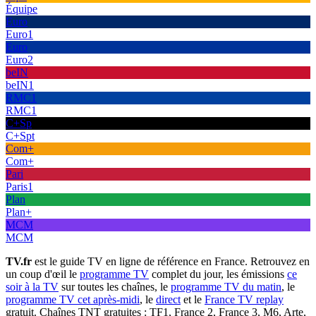
Équipe
Euro
Euro1
Euro
Euro2
beIN
beIN1
RMC1
RMC1
C+Sp
C+Spt
Com+
Com+
Pari
Paris1
Plan
Plan+
MCM
MCM
TV.fr
est le guide TV en ligne de référence en France. Retrouvez en
un coup d'œil le
programme TV
complet du jour, les émissions
ce
soir à la TV
sur toutes les chaînes, le
programme TV du matin
, le
programme TV cet après-midi
, le
direct
et le
France TV replay
gratuit. Chaînes TNT gratuites : TF1, France 2, France 3, M6, Arte,