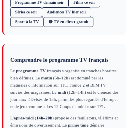
Programme TV demain soir
Films ce soir
Séries ce soir
Audiences TV hier soir
Sport à la TV
🔴 TV en direct gratuit
Comprendre le programme TV français
Le
programme TV
français s'organise en tranches horaires
bien définies. Le
matin
(6h–12h) est dominé par les
matinales d'information sur TF1, France 2 et BFM TV,
suivies des magazines. Le
midi
(12h–14h) est le créneau des
journaux télévisés de 13h, parmi les plus regardés d'Europe,
et de jeux comme « Les 12 Coups de midi » sur TF1.
L'
après-midi
(
14h–20h
) propose des feuilletons, téléfilms et
émissions de divertissement. Le
prime time
démarre