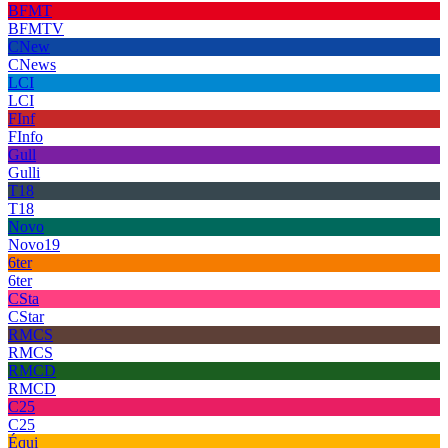
BFMT
BFMTV
CNew
CNews
LCI
LCI
FInf
FInfo
Gull
Gulli
T18
T18
Novo
Novo19
6ter
6ter
CSta
CStar
RMCS
RMCS
RMCD
RMCD
C25
C25
Équi