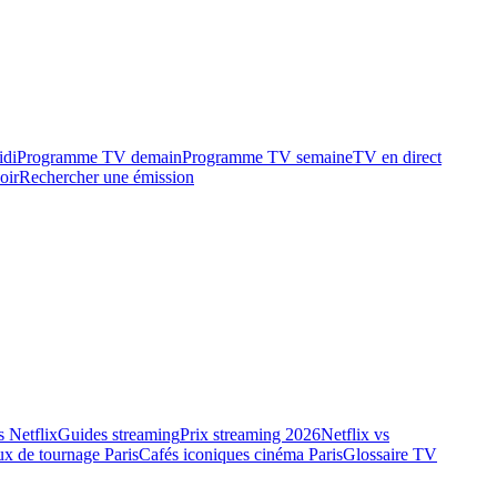
idi
Programme TV demain
Programme TV semaine
TV en direct
oir
Rechercher une émission
 Netflix
Guides streaming
Prix streaming 2026
Netflix vs
ux de tournage Paris
Cafés iconiques cinéma Paris
Glossaire TV