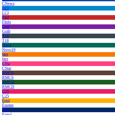
CNews
LCI
LCI
FInf
FInfo
Gull
Gulli
T18
T18
Novo
Novo19
6ter
6ter
CSta
CStar
RMCS
RMCS
RMCD
RMCD
C25
C25
Équi
Équipe
Euro
Euro1