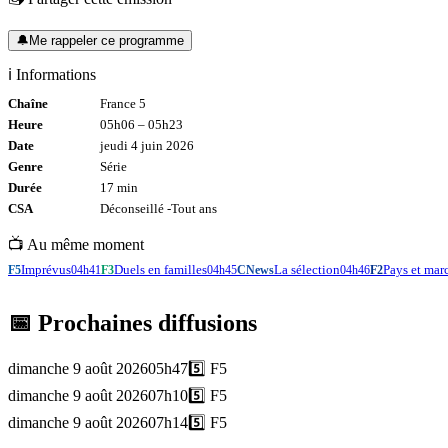
🔔
Me rappeler ce programme
ℹ️ Informations
Chaîne
France 5
Heure
05h06
–
05h23
Date
jeudi 4 juin 2026
Genre
Série
Durée
17
min
CSA
Déconseillé -
Tout
ans
📺 Au même moment
Imprévus
Duels en familles
La sélection
Pays et ma
F5
04h41
F3
04h45
CNews
04h46
F2
📅 Prochaines diffusions
dimanche 9 août 2026
05h47
5️⃣
F5
dimanche 9 août 2026
07h10
5️⃣
F5
dimanche 9 août 2026
07h14
5️⃣
F5