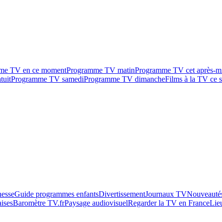
me TV en ce moment
Programme TV matin
Programme TV cet après-m
tuit
Programme TV samedi
Programme TV dimanche
Films à la TV ce s
esse
Guide programmes enfants
Divertissement
Journaux TV
Nouveautés
aises
Baromètre TV.fr
Paysage audiovisuel
Regarder la TV en France
Lie