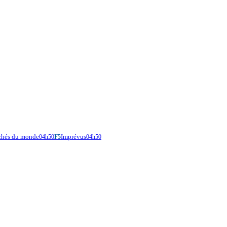
rchés du monde
Imprévus
04h50
F5
04h50