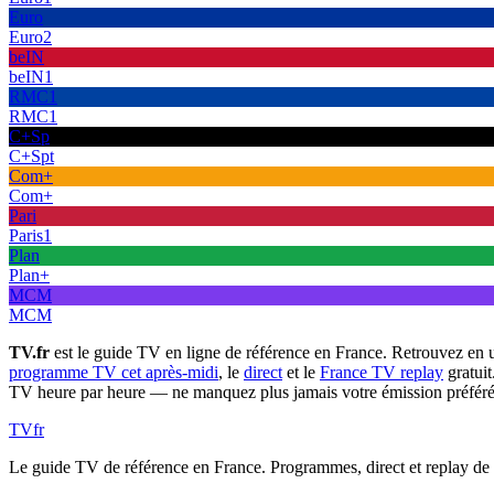
Euro
Euro2
beIN
beIN1
RMC1
RMC1
C+Sp
C+Spt
Com+
Com+
Pari
Paris1
Plan
Plan+
MCM
MCM
TV.fr
est le guide TV en ligne de référence en France. Retrouvez en 
programme TV cet après-midi
, le
direct
et le
France TV replay
gratuit
TV heure par heure — ne manquez plus jamais votre émission préféré
TV
fr
Le guide TV de référence en France. Programmes, direct et replay de t