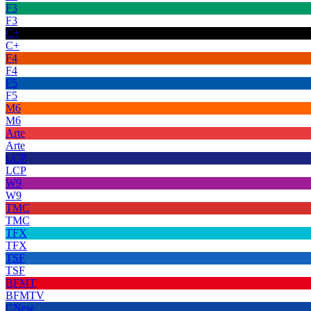
F3
F3
C+
C+
F4
F4
F5
F5
M6
M6
Arte
Arte
LCP
LCP
W9
W9
TMC
TMC
TFX
TFX
TSF
TSF
BFMT
BFMTV
CNew