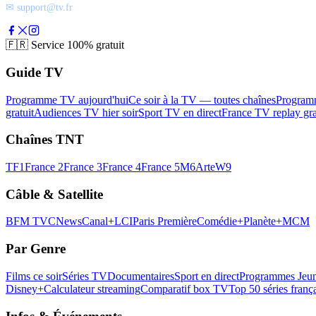
✉ support@tv.fr
🇫🇷
Service 100% gratuit
Guide TV
Programme TV aujourd'hui
Ce soir à la TV — toutes chaînes
Program
gratuit
Audiences TV hier soir
Sport TV en direct
France TV replay gra
Chaînes TNT
TF1
France 2
France 3
France 4
France 5
M6
Arte
W9
Câble & Satellite
BFM TV
CNews
Canal+
LCI
Paris Première
Comédie+
Planète+
MCM
Par Genre
Films ce soir
Séries TV
Documentaires
Sport en direct
Programmes Jeun
Disney+
Calculateur streaming
Comparatif box TV
Top 50 séries franç