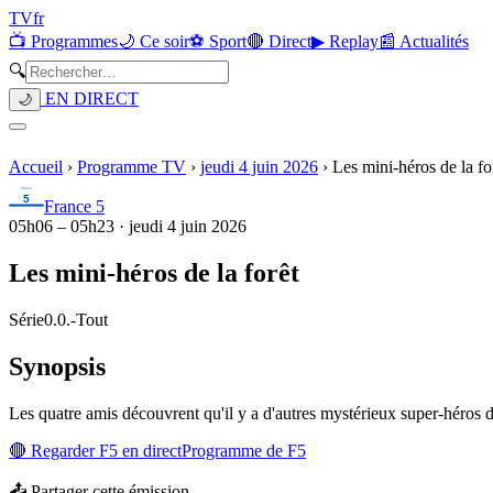
TV
fr
📺 Programmes
🌙 Ce soir
⚽ Sport
🔴 Direct
▶ Replay
📰 Actualités
🔍
EN DIRECT
🌙
Accueil
›
Programme TV
›
jeudi 4 juin 2026
›
Les mini-héros de la fo
France 5
05h06
–
05h23
·
jeudi 4 juin 2026
Les mini-héros de la forêt
Série
0.0.
-
Tout
Synopsis
Les quatre amis découvrent qu'il y a d'autres mystérieux super-héros da
🔴 Regarder
F5
en direct
Programme de
F5
📤 Partager cette émission