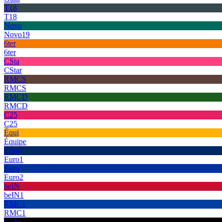
T18
T18
Novo
Novo19
6ter
6ter
CSta
CStar
RMCS
RMCS
RMCD
RMCD
C25
C25
Équi
Équipe
Euro
Euro1
Euro
Euro2
beIN
beIN1
RMC1
RMC1
C+Sp