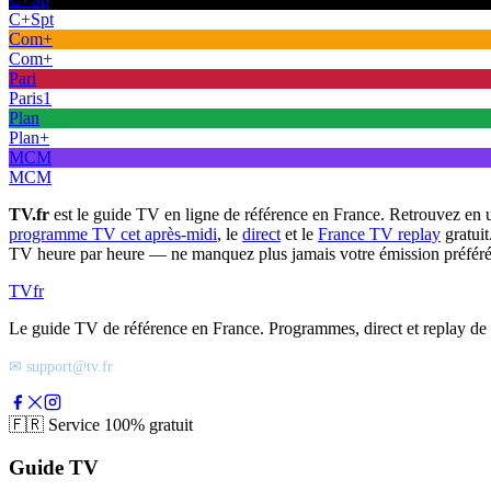
C+Spt
Com+
Com+
Pari
Paris1
Plan
Plan+
MCM
MCM
TV.fr
est le guide TV en ligne de référence en France. Retrouvez en 
programme TV cet après-midi
, le
direct
et le
France TV replay
gratuit
TV heure par heure — ne manquez plus jamais votre émission préféré
TV
fr
Le guide TV de référence en France. Programmes, direct et replay de t
✉ support@tv.fr
🇫🇷
Service 100% gratuit
Guide TV