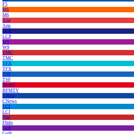
F5
M6
M6
Arte
Arte
LCP
LCP
W9
W9
TMC
TMC
TFX
TFX
TSF
TSF
BFMT
BFMTV
CNew
CNews
LCI
LCI
FInf
FInfo
Gull
Gulli