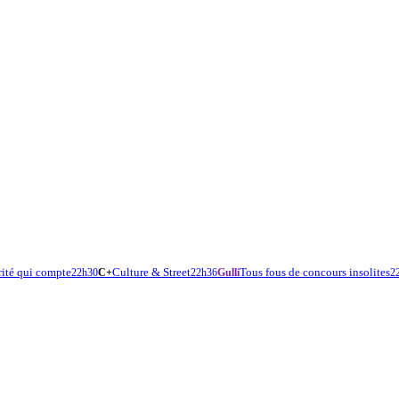
rité qui compte
Culture & Street
Tous fous de concours insolites
22h30
C+
22h36
Gulli
2