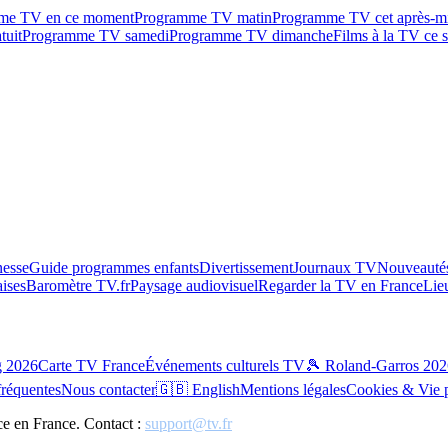
me TV en ce moment
Programme TV matin
Programme TV cet après-m
tuit
Programme TV samedi
Programme TV dimanche
Films à la TV ce s
esse
Guide programmes enfants
Divertissement
Journaux TV
Nouveautés
aises
Baromètre TV.fr
Paysage audiovisuel
Regarder la TV en France
Lie
g 2026
Carte TV France
Événements culturels TV
🎾 Roland-Garros 202
fréquentes
Nous contacter
🇬🇧 English
Mentions légales
Cookies & Vie 
ce en France. Contact :
support@tv.fr