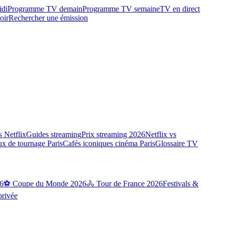
idi
Programme TV demain
Programme TV semaine
TV en direct
oir
Rechercher une émission
 Netflix
Guides streaming
Prix streaming 2026
Netflix vs
ux de tournage Paris
Cafés iconiques cinéma Paris
Glossaire TV
6
⚽ Coupe du Monde 2026
🚴 Tour de France 2026
Festivals &
privée