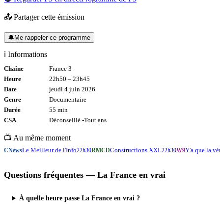
📤 Partager cette émission
🔔
Me rappeler ce programme
ℹ️ Informations
Chaîne
France 3
Heure
22h50
–
23h45
Date
jeudi 4 juin 2026
Genre
Documentaire
Durée
55
min
CSA
Déconseillé -
Tout
ans
📺 Au même moment
Le Meilleur de l'Info
Constructions XXL
Y'a que la vé
CNews
22h30
RMCD
22h30
W9
Questions fréquentes —
La France en vrai
À quelle heure passe La France en vrai ?