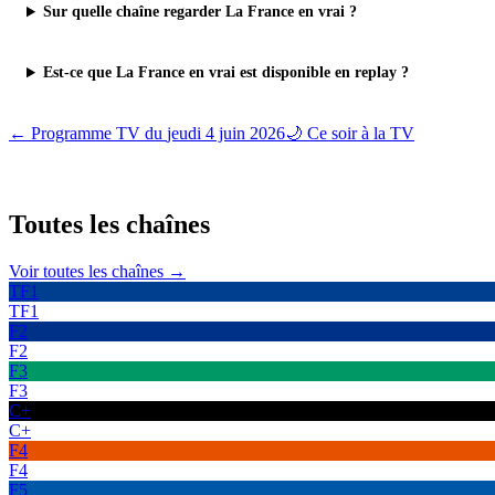
Sur quelle chaîne regarder La France en vrai ?
Est-ce que La France en vrai est disponible en replay ?
← Programme TV du
jeudi 4 juin 2026
🌙 Ce soir à la TV
Toutes les
chaînes
Voir toutes les chaînes →
TF1
TF1
F2
F2
F3
F3
C+
C+
F4
F4
F5