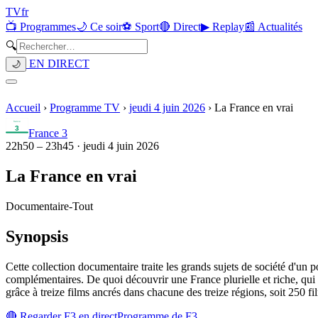
TV
fr
📺 Programmes
🌙 Ce soir
⚽ Sport
🔴 Direct
▶ Replay
📰 Actualités
🔍
EN DIRECT
🌙
Accueil
›
Programme TV
›
jeudi 4 juin 2026
›
La France en vrai
France 3
22h50
–
23h45
·
jeudi 4 juin 2026
La France en vrai
Documentaire
-
Tout
Synopsis
Cette collection documentaire traite les grands sujets de société d'un p
complémentaires. De quoi découvrir une France plurielle et riche, qui s
grâce à treize films ancrés dans chacune des treize régions, soit 250 f
🔴 Regarder
F3
en direct
Programme de
F3