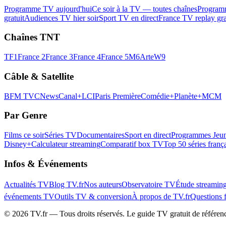
Programme TV aujourd'hui
Ce soir à la TV — toutes chaînes
Program
gratuit
Audiences TV hier soir
Sport TV en direct
France TV replay gra
Chaînes TNT
TF1
France 2
France 3
France 4
France 5
M6
Arte
W9
Câble & Satellite
BFM TV
CNews
Canal+
LCI
Paris Première
Comédie+
Planète+
MCM
Par Genre
Films ce soir
Séries TV
Documentaires
Sport en direct
Programmes Jeun
Disney+
Calculateur streaming
Comparatif box TV
Top 50 séries franç
Infos & Événements
Actualités TV
Blog TV.fr
Nos auteurs
Observatoire TV
Étude streamin
événements TV
Outils TV & conversion
À propos de TV.fr
Questions 
©
2026
TV.fr — Tous droits réservés. Le guide TV gratuit de référen