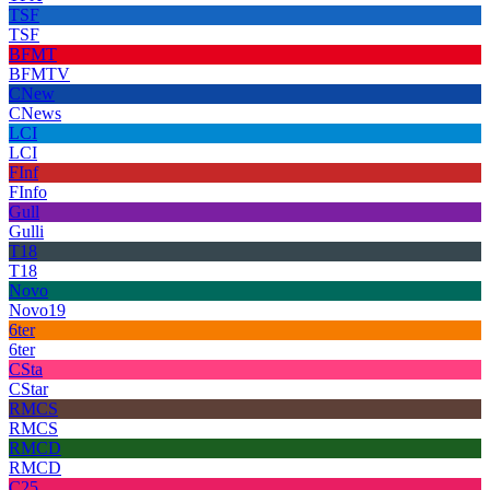
TSF
TSF
BFMT
BFMTV
CNew
CNews
LCI
LCI
FInf
FInfo
Gull
Gulli
T18
T18
Novo
Novo19
6ter
6ter
CSta
CStar
RMCS
RMCS
RMCD
RMCD
C25