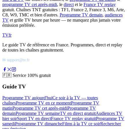
programme TV cet après-midi
, le
direct
et le
France TV replay
gratuit. Chaînes TNT gratuites : TF1, France 2, France 3, M6, Arte,
C8, W9, TMC et bien d'autres.
Programme TV demain
,
audiences
TV
et grille TV heure par heure — ne manquez plus jamais votre
émission préférée.
TV
fr
Le guide TV de référence en France. Programmes, direct et replay
de toutes les chaînes gratuitement.
✉ support@tv.fr
🇫🇷
Service 100% gratuit
Guide TV
Programme TV aujourd'hui
Ce soir à la TV — toutes
chaînes
Programme TV en ce moment
Programme TV
matin
Programme TV cet après-midi
Programme TV
demain
Programme TV semaine
TV en direct gratuit
Audiences TV
hier soir
Sport TV en direct
France TV replay gratuit
Programme TV
samedi
Programme TV dimanche
Films à la TV ce soir
Rechercher
une émission