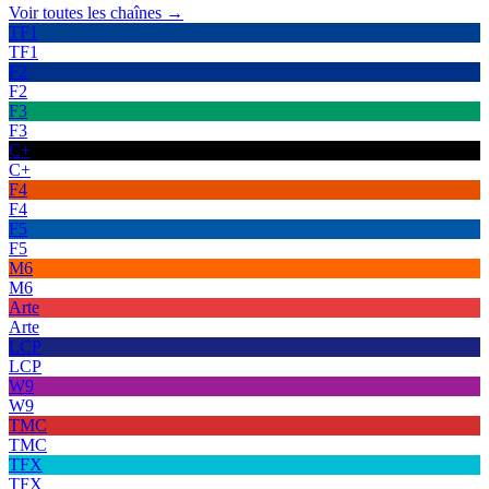
Voir toutes les chaînes →
TF1
TF1
F2
F2
F3
F3
C+
C+
F4
F4
F5
F5
M6
M6
Arte
Arte
LCP
LCP
W9
W9
TMC
TMC
TFX
TFX