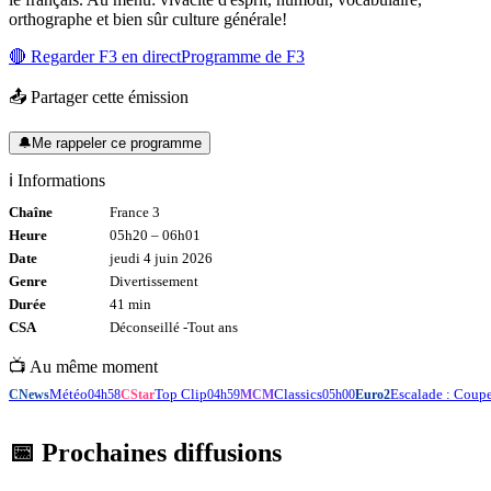
orthographe et bien sûr culture générale!
🔴 Regarder
F3
en direct
Programme de
F3
📤 Partager cette émission
🔔
Me rappeler ce programme
ℹ️ Informations
Chaîne
France 3
Heure
05h20
–
06h01
Date
jeudi 4 juin 2026
Genre
Divertissement
Durée
41
min
CSA
Déconseillé -
Tout
ans
📺 Au même moment
Météo
Top Clip
Classics
Escalade : Coup
CNews
04h58
CStar
04h59
MCM
05h00
Euro2
📅 Prochaines diffusions