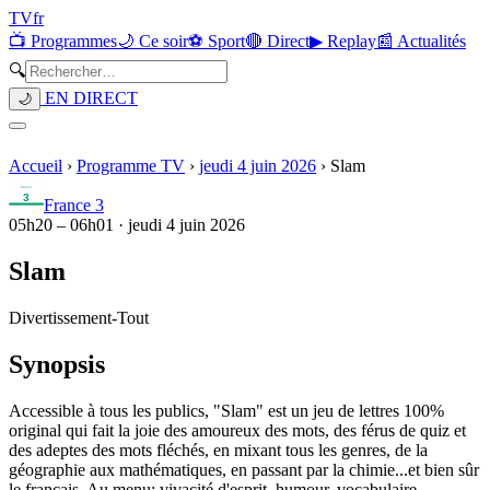
TV
fr
📺 Programmes
🌙 Ce soir
⚽ Sport
🔴 Direct
▶ Replay
📰 Actualités
🔍
EN DIRECT
🌙
Accueil
›
Programme TV
›
jeudi 4 juin 2026
›
Slam
France 3
05h20
–
06h01
·
jeudi 4 juin 2026
Slam
Divertissement
-
Tout
Synopsis
Accessible à tous les publics, "Slam" est un jeu de lettres 100%
original qui fait la joie des amoureux des mots, des férus de quiz et
des adeptes des mots fléchés, en mixant tous les genres, de la
géographie aux mathématiques, en passant par la chimie...et bien sûr
le français. Au menu: vivacité d'esprit, humour, vocabulaire,