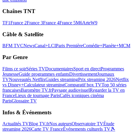
Chaînes TNT
TF1
France 2
France 3
France 4
France 5
M6
Arte
W9
Câble & Satellite
BFM TV
CNews
Canal+
LCI
Paris Première
Comédie+
Planète+
MCM
Par Genre
Films ce soir
Séries TV
Documentaires
Sport en direct
Programmes
Jeunesse
Guide programmes enfants
Divertissement
Journaux
TV
Nouveautés Netflix
Guides streaming
Prix streaming 2026
Netflix
vs Disney+
Calculateur streaming
Comparatif box TV
Top 50 séries
françaises
Baromètre TV.fr
Paysage audiovisuel
Regarder la TV en
France
Lieux de tournage Paris
Cafés iconiques cinéma
Paris
Glossaire TV
Infos & Événements
Actualités TV
Blog TV.fr
Nos auteurs
Observatoire TV
Étude
streaming 2026
Carte TV France
Événements culturels TV
🎾