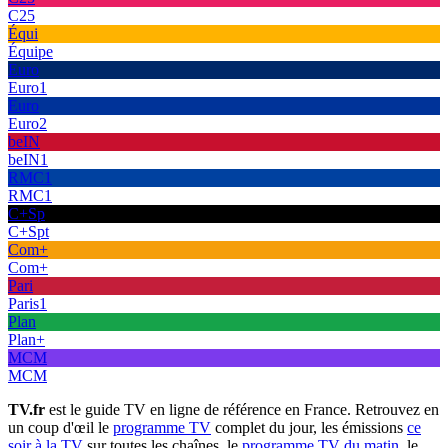
C25
Équi
Équipe
Euro
Euro1
Euro
Euro2
beIN
beIN1
RMC1
RMC1
C+Sp
C+Spt
Com+
Com+
Pari
Paris1
Plan
Plan+
MCM
MCM
TV.fr
est le guide TV en ligne de référence en France. Retrouvez en
un coup d'œil le
programme TV
complet du jour, les émissions
ce
soir à la TV
sur toutes les chaînes, le
programme TV du matin
, le