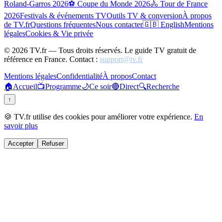
Roland-Garros 2026
⚽ Coupe du Monde 2026
🚴 Tour de France
2026
Festivals & événements TV
Outils TV & conversion
À propos
de TV.fr
Questions fréquentes
Nous contacter
🇬🇧 English
Mentions
légales
Cookies & Vie privée
©
2026
TV.fr — Tous droits réservés. Le guide TV gratuit de
référence en France. Contact :
support@tv.fr
Mentions légales
Confidentialité
À propos
Contact
🏠
Accueil
📺
Programme
🌙
Ce soir
🔴
Direct
🔍
Recherche
↑
🍪 TV.fr utilise des cookies pour améliorer votre expérience.
En
savoir plus
Accepter
Refuser