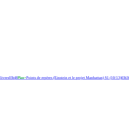
livres
Points de repères (Einstein et le projet Manhattan) S1 (10/13)
03h48
Plan+
03h5