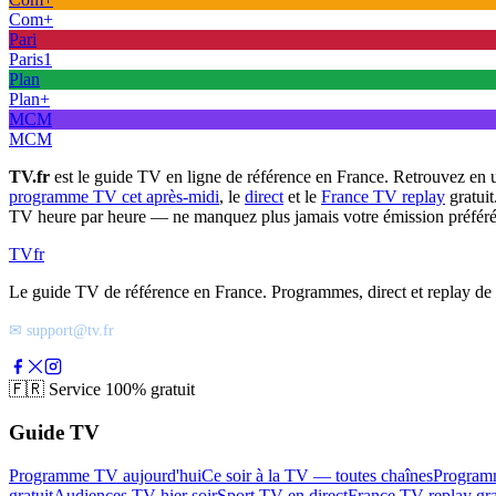
Com+
Pari
Paris1
Plan
Plan+
MCM
MCM
TV.fr
est le guide TV en ligne de référence en France. Retrouvez en 
programme TV cet après-midi
, le
direct
et le
France TV replay
gratuit
TV heure par heure — ne manquez plus jamais votre émission préféré
TV
fr
Le guide TV de référence en France. Programmes, direct et replay de t
✉ support@tv.fr
🇫🇷
Service 100% gratuit
Guide TV
Programme TV aujourd'hui
Ce soir à la TV — toutes chaînes
Program
gratuit
Audiences TV hier soir
Sport TV en direct
France TV replay gra