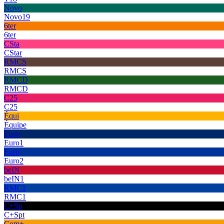
Novo
Novo19
6ter
6ter
CSta
CStar
RMCS
RMCS
RMCD
RMCD
C25
C25
Équi
Équipe
Euro
Euro1
Euro
Euro2
beIN
beIN1
RMC1
RMC1
C+Sp
C+Spt
Com+