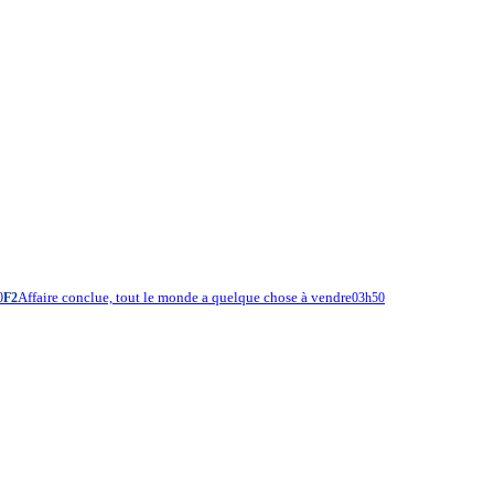
Affaire conclue, tout le monde a quelque chose à vendre
0
F2
03h50