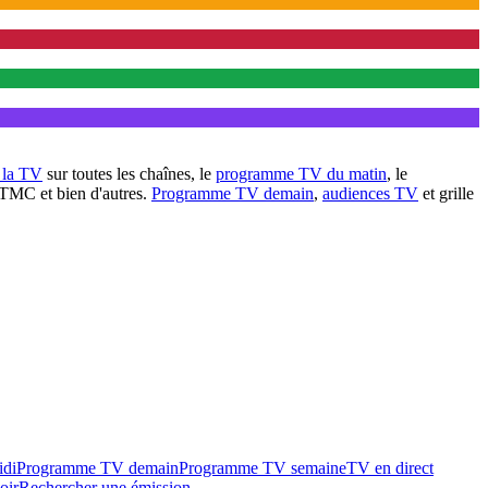
à la TV
sur toutes les chaînes, le
programme TV du matin
, le
 TMC et bien d'autres.
Programme TV demain
,
audiences TV
et grille
idi
Programme TV demain
Programme TV semaine
TV en direct
oir
Rechercher une émission