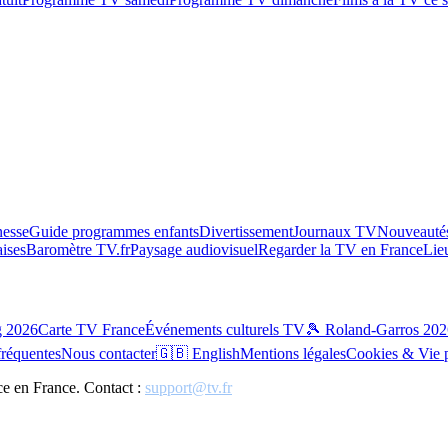
esse
Guide programmes enfants
Divertissement
Journaux TV
Nouveautés
aises
Baromètre TV.fr
Paysage audiovisuel
Regarder la TV en France
Lie
g 2026
Carte TV France
Événements culturels TV
🎾 Roland-Garros 202
fréquentes
Nous contacter
🇬🇧 English
Mentions légales
Cookies & Vie 
ce en France. Contact :
support@tv.fr