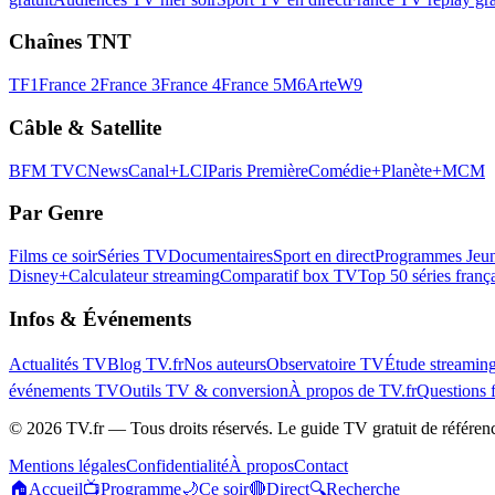
Chaînes TNT
TF1
France 2
France 3
France 4
France 5
M6
Arte
W9
Câble & Satellite
BFM TV
CNews
Canal+
LCI
Paris Première
Comédie+
Planète+
MCM
Par Genre
Films ce soir
Séries TV
Documentaires
Sport en direct
Programmes Jeun
Disney+
Calculateur streaming
Comparatif box TV
Top 50 séries franç
Infos & Événements
Actualités TV
Blog TV.fr
Nos auteurs
Observatoire TV
Étude streamin
événements TV
Outils TV & conversion
À propos de TV.fr
Questions 
©
2026
TV.fr — Tous droits réservés. Le guide TV gratuit de référen
Mentions légales
Confidentialité
À propos
Contact
🏠
Accueil
📺
Programme
🌙
Ce soir
🔴
Direct
🔍
Recherche