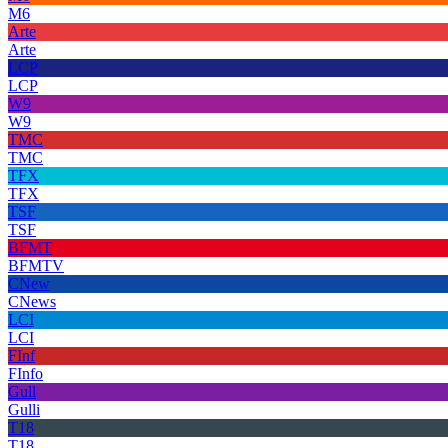
M6
Arte
Arte
LCP
LCP
W9
W9
TMC
TMC
TFX
TFX
TSF
TSF
BFMT
BFMTV
CNew
CNews
LCI
LCI
FInf
FInfo
Gull
Gulli
T18
T18