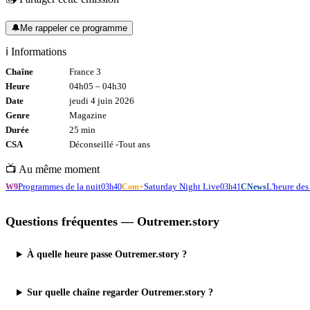
🔔
Me rappeler ce programme
ℹ️ Informations
Chaîne
France 3
Heure
04h05
–
04h30
Date
jeudi 4 juin 2026
Genre
Magazine
Durée
25
min
CSA
Déconseillé -
Tout
ans
📺 Au même moment
Programmes de la nuit
Saturday Night Live
L'heure des 
W9
03h40
Com+
03h41
CNews
Questions fréquentes —
Outremer.story
À quelle heure passe Outremer.story ?
Sur quelle chaîne regarder Outremer.story ?