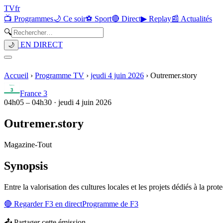
TV
fr
📺 Programmes
🌙 Ce soir
⚽ Sport
🔴 Direct
▶ Replay
📰 Actualités
🔍
EN DIRECT
🌙
Accueil
›
Programme TV
›
jeudi 4 juin 2026
›
Outremer.story
France 3
04h05
–
04h30
·
jeudi 4 juin 2026
Outremer.story
Magazine
-
Tout
Synopsis
Entre la valorisation des cultures locales et les projets dédiés à la p
🔴 Regarder
F3
en direct
Programme de
F3
📤 Partager cette émission