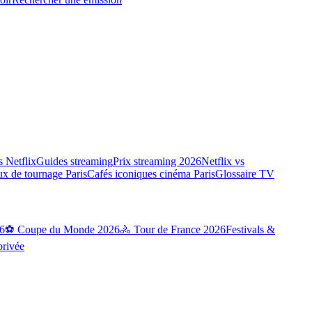
 Netflix
Guides streaming
Prix streaming 2026
Netflix vs
ux de tournage Paris
Cafés iconiques cinéma Paris
Glossaire TV
6
⚽ Coupe du Monde 2026
🚴 Tour de France 2026
Festivals &
privée