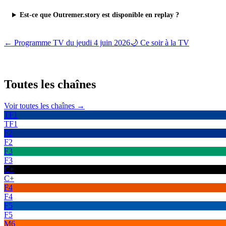
Est-ce que Outremer.story est disponible en replay ?
← Programme TV du
jeudi 4 juin 2026
🌙 Ce soir à la TV
Toutes les
chaînes
Voir toutes les chaînes →
TF1
TF1
F2
F2
F3
F3
C+
C+
F4
F4
F5
F5
M6