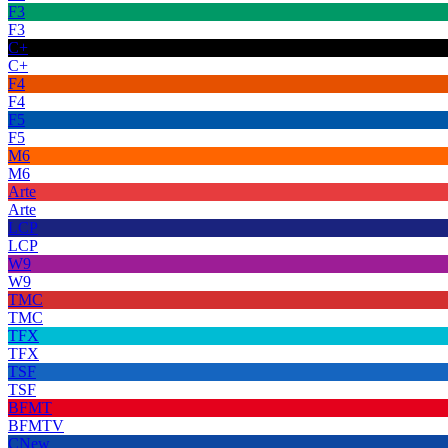
F3
F3
C+
C+
F4
F4
F5
F5
M6
M6
Arte
Arte
LCP
LCP
W9
W9
TMC
TMC
TFX
TFX
TSF
TSF
BFMT
BFMTV
CNew