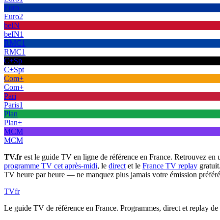
Euro
Euro2
beIN
beIN1
RMC1
RMC1
C+Sp
C+Spt
Com+
Com+
Pari
Paris1
Plan
Plan+
MCM
MCM
TV.fr
est le guide TV en ligne de référence en France. Retrouvez en 
programme TV cet après-midi
, le
direct
et le
France TV replay
gratuit
TV heure par heure — ne manquez plus jamais votre émission préféré
TV
fr
Le guide TV de référence en France. Programmes, direct et replay de t