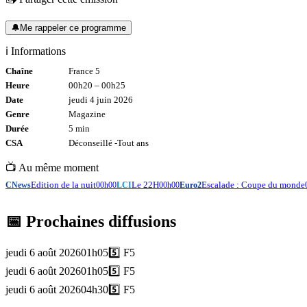
🔔
Me rappeler ce programme
ℹ️ Informations
Chaîne
France 5
Heure
00h20
–
00h25
Date
jeudi 4 juin 2026
Genre
Magazine
Durée
5
min
CSA
Déconseillé -
Tout
ans
📺 Au même moment
Edition de la nuit
Le 22H
Escalade : Coupe du monde
CNews
00h00
LCI
00h00
Euro2
📅 Prochaines diffusions
jeudi 6 août 2026
01h05
5️⃣
F5
jeudi 6 août 2026
01h05
5️⃣
F5
jeudi 6 août 2026
04h30
5️⃣
F5