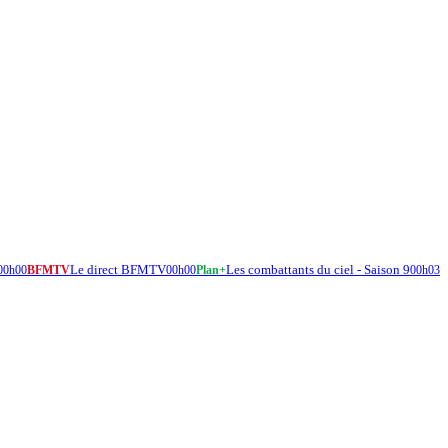
Le direct BFMTV
Les combattants du ciel - Saison 9
00h00
BFMTV
00h00
Plan+
00h03