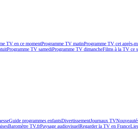
me TV en ce moment
Programme TV matin
Programme TV cet après-m
tuit
Programme TV samedi
Programme TV dimanche
Films à la TV ce s
esse
Guide programmes enfants
Divertissement
Journaux TV
Nouveautés
aises
Baromètre TV.fr
Paysage audiovisuel
Regarder la TV en France
Lie