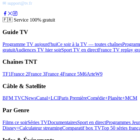
✉ support@tv.fr
🇫🇷
Service 100% gratuit
Guide TV
Programme TV aujourd'hui
Ce soir à la TV — toutes chaînes
Program
gratuit
Audiences TV hier soir
Sport TV en direct
France TV replay gra
Chaînes TNT
TF1
France 2
France 3
France 4
France 5
M6
Arte
W9
Câble & Satellite
BFM TV
CNews
Canal+
LCI
Paris Première
Comédie+
Planète+
MCM
Par Genre
Films ce soir
Séries TV
Documentaires
Sport en direct
Programmes Jeun
Disney+
Calculateur streaming
Comparatif box TV
Top 50 séries franç