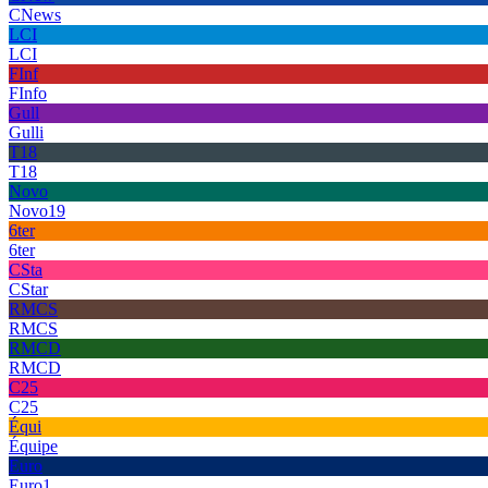
CNews
LCI
LCI
FInf
FInfo
Gull
Gulli
T18
T18
Novo
Novo19
6ter
6ter
CSta
CStar
RMCS
RMCS
RMCD
RMCD
C25
C25
Équi
Équipe
Euro
Euro1