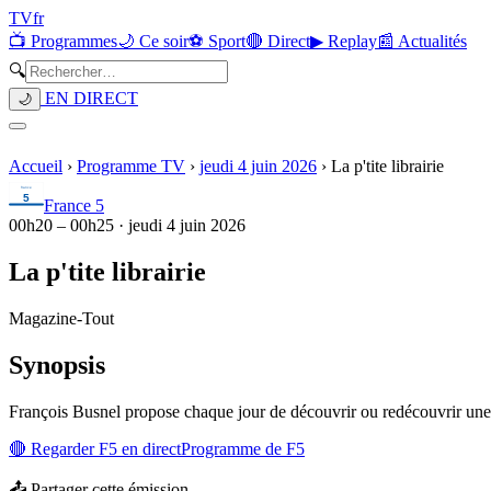
TV
fr
📺 Programmes
🌙 Ce soir
⚽ Sport
🔴 Direct
▶ Replay
📰 Actualités
🔍
EN DIRECT
🌙
Accueil
›
Programme TV
›
jeudi 4 juin 2026
›
La p'tite librairie
France 5
00h20
–
00h25
·
jeudi 4 juin 2026
La p'tite librairie
Magazine
-
Tout
Synopsis
François Busnel propose chaque jour de découvrir ou redécouvrir une 
🔴 Regarder
F5
en direct
Programme de
F5
📤 Partager cette émission