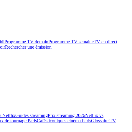
idi
Programme TV demain
Programme TV semaine
TV en direct
oir
Rechercher une émission
 Netflix
Guides streaming
Prix streaming 2026
Netflix vs
ux de tournage Paris
Cafés iconiques cinéma Paris
Glossaire TV