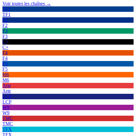
Voir toutes les chaînes →
TF1
TF1
F2
F2
F3
F3
C+
C+
F4
F4
F5
F5
M6
M6
Arte
Arte
LCP
LCP
W9
W9
TMC
TMC
TFX
TFX