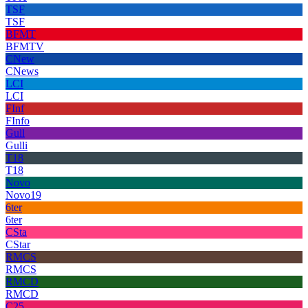
TSF
TSF
BFMT
BFMTV
CNew
CNews
LCI
LCI
FInf
FInfo
Gull
Gulli
T18
T18
Novo
Novo19
6ter
6ter
CSta
CStar
RMCS
RMCS
RMCD
RMCD
C25