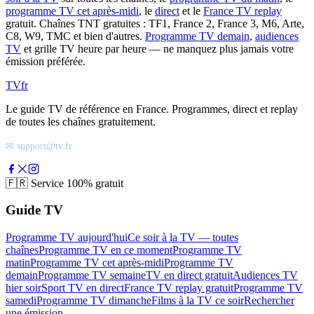
programme TV cet après-midi
, le
direct
et le
France TV replay
gratuit. Chaînes TNT gratuites : TF1, France 2, France 3, M6, Arte,
C8, W9, TMC et bien d'autres.
Programme TV demain
,
audiences
TV
et grille TV heure par heure — ne manquez plus jamais votre
émission préférée.
TV
fr
Le guide TV de référence en France. Programmes, direct et replay
de toutes les chaînes gratuitement.
✉ support@tv.fr
🇫🇷
Service 100% gratuit
Guide TV
Programme TV aujourd'hui
Ce soir à la TV — toutes
chaînes
Programme TV en ce moment
Programme TV
matin
Programme TV cet après-midi
Programme TV
demain
Programme TV semaine
TV en direct gratuit
Audiences TV
hier soir
Sport TV en direct
France TV replay gratuit
Programme TV
samedi
Programme TV dimanche
Films à la TV ce soir
Rechercher
une émission