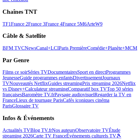
Chaînes TNT
TF1
France 2
France 3
France 4
France 5
M6
Arte
W9
Câble & Satellite
BFM TV
CNews
Canal+
LCI
Paris Première
Comédie+
Planète+
MCM
Par Genre
Films ce soir
Séries TV
Documentaires
Sport en direct
Programmes
Jeunesse
Guide programmes enfants
Divertissement
Journaux
TV
Nouveautés Netflix
Guides streaming
Prix streaming 2026
Netflix
vs Disney+
Calculateur streaming
Comparatif box TV
Top 50 séries
françaises
Baromètre TV.fr
Paysage audiovisuel
Regarder la TV en
France
Lieux de tournage Paris
Cafés iconiques cinéma
Paris
Glossaire TV
Infos & Événements
Actualités TV
Blog TV.fr
Nos auteurs
Observatoire TV
Étude
streaming 2026
Carte TV France
Événements culturels TV
🎾