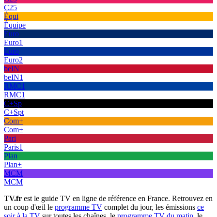
C25
Équi
Équipe
Euro
Euro1
Euro
Euro2
beIN
beIN1
RMC1
RMC1
C+Sp
C+Spt
Com+
Com+
Pari
Paris1
Plan
Plan+
MCM
MCM
TV.fr
est le guide TV en ligne de référence en France. Retrouvez en
un coup d'œil le
programme TV
complet du jour, les émissions
ce
soir à la TV
sur toutes les chaînes, le
programme TV du matin
, le