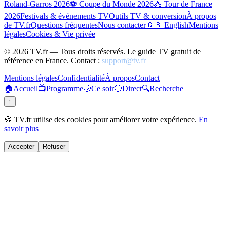
Roland-Garros 2026
⚽ Coupe du Monde 2026
🚴 Tour de France
2026
Festivals & événements TV
Outils TV & conversion
À propos
de TV.fr
Questions fréquentes
Nous contacter
🇬🇧 English
Mentions
légales
Cookies & Vie privée
©
2026
TV.fr — Tous droits réservés. Le guide TV gratuit de
référence en France. Contact :
support@tv.fr
Mentions légales
Confidentialité
À propos
Contact
🏠
Accueil
📺
Programme
🌙
Ce soir
🔴
Direct
🔍
Recherche
↑
🍪 TV.fr utilise des cookies pour améliorer votre expérience.
En
savoir plus
Accepter
Refuser