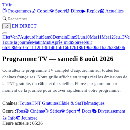
TV
fr
📺 Programmes
🌙 Ce soir
⚽ Sport
🔴 Direct
▶ Replay
📰 Actualités
🔍
EN DIRECT
🌙
Hier
Ven
7
Aujourd'hui
Sam
8
Demain
Dim
9
Lun
10
Mar
11
Mer
12
Jeu
13
Ve
Toute la journée
Matin
Midi
Après-midi
Soirée
Nuit
6h
7h
8h
9h
10h
11h
12h
13h
14h
15h
16h
17h
18h
19h
20h
21h
22h
23h
00h
Programme TV —
samedi 8 août 2026
Consultez le programme TV complet d'aujourd'hui sur toutes les
chaînes françaises. Notre grille affiche en temps réel les émissions de
la TNT gratuite, du câble et du satellite. Filtrez par genre ou par
moment de la journée pour trouver rapidement votre programme.
Chaînes :
Toutes
TNT Gratuites
Câble & Sat
Thématiques
Genre :
Tous
🎬 Cinéma
📺 Séries
⚽ Sport
🎥 Docs
🎭 Divertissement
📰 Info
🧒 Jeunesse
Heure actuelle :
05:36