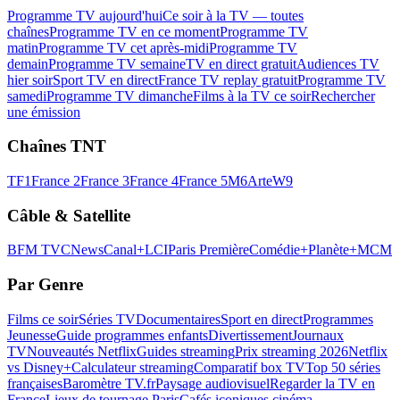
Programme TV aujourd'hui
Ce soir à la TV — toutes
chaînes
Programme TV en ce moment
Programme TV
matin
Programme TV cet après-midi
Programme TV
demain
Programme TV semaine
TV en direct gratuit
Audiences TV
hier soir
Sport TV en direct
France TV replay gratuit
Programme TV
samedi
Programme TV dimanche
Films à la TV ce soir
Rechercher
une émission
Chaînes TNT
TF1
France 2
France 3
France 4
France 5
M6
Arte
W9
Câble & Satellite
BFM TV
CNews
Canal+
LCI
Paris Première
Comédie+
Planète+
MCM
Par Genre
Films ce soir
Séries TV
Documentaires
Sport en direct
Programmes
Jeunesse
Guide programmes enfants
Divertissement
Journaux
TV
Nouveautés Netflix
Guides streaming
Prix streaming 2026
Netflix
vs Disney+
Calculateur streaming
Comparatif box TV
Top 50 séries
françaises
Baromètre TV.fr
Paysage audiovisuel
Regarder la TV en
France
Lieux de tournage Paris
Cafés iconiques cinéma