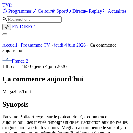
TV
fr
📺 Programmes
🌙 Ce soir
⚽ Sport
🔴 Direct
▶ Replay
📰 Actualités
🔍
EN DIRECT
🌙
Accueil
›
Programme TV
›
jeudi 4 juin 2026
›
Ça commence
aujourd'hui
France 2
13h55
–
14h50
·
jeudi 4 juin 2026
Ça commence aujourd'hui
Magazine
-
Tout
Synopsis
Faustine Bollaert reçoit sur le plateau de "Ça commence
aujourd'hui" des invités témoignant de leur addiction aux nouvelles
drogues pour alerter les jeunes. Meghan a commencé le snus il y a
un an et demi pour arrêter de fumer. Rapidement devenue