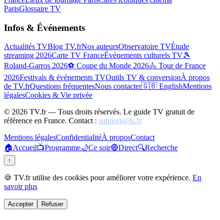
Paris
Glossaire TV
Infos & Événements
Actualités TV
Blog TV.fr
Nos auteurs
Observatoire TV
Étude
streaming 2026
Carte TV France
Événements culturels TV
🎾
Roland-Garros 2026
⚽ Coupe du Monde 2026
🚴 Tour de France
2026
Festivals & événements TV
Outils TV & conversion
À propos
de TV.fr
Questions fréquentes
Nous contacter
🇬🇧 English
Mentions
légales
Cookies & Vie privée
©
2026
TV.fr — Tous droits réservés. Le guide TV gratuit de
référence en France. Contact :
support@tv.fr
Mentions légales
Confidentialité
À propos
Contact
🏠
Accueil
📺
Programme
🌙
Ce soir
🔴
Direct
🔍
Recherche
↑
🍪 TV.fr utilise des cookies pour améliorer votre expérience.
En
savoir plus
Accepter
Refuser