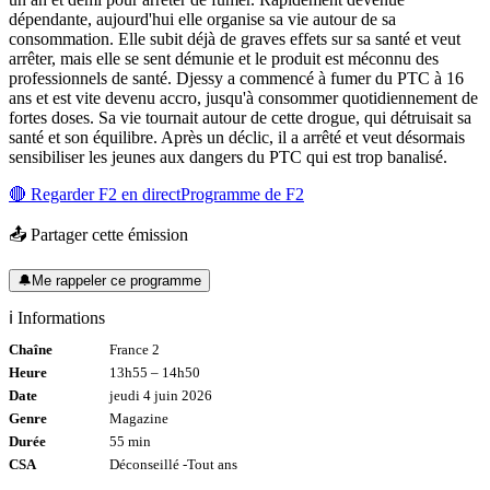
dépendante, aujourd'hui elle organise sa vie autour de sa
consommation. Elle subit déjà de graves effets sur sa santé et veut
arrêter, mais elle se sent démunie et le produit est méconnu des
professionnels de santé. Djessy a commencé à fumer du PTC à 16
ans et est vite devenu accro, jusqu'à consommer quotidiennement de
fortes doses. Sa vie tournait autour de cette drogue, qui détruisait sa
santé et son équilibre. Après un déclic, il a arrêté et veut désormais
sensibiliser les jeunes aux dangers du PTC qui est trop banalisé.
🔴 Regarder
F2
en direct
Programme de
F2
📤 Partager cette émission
🔔
Me rappeler ce programme
ℹ️ Informations
Chaîne
France 2
Heure
13h55
–
14h50
Date
jeudi 4 juin 2026
Genre
Magazine
Durée
55
min
CSA
Déconseillé -
Tout
ans