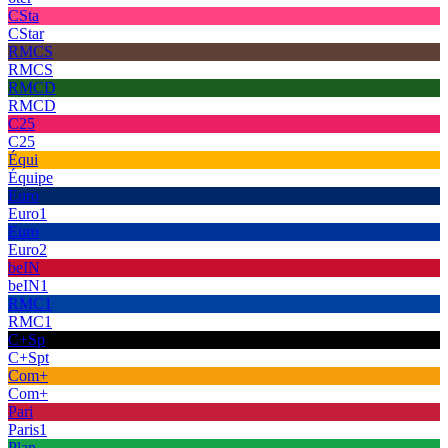
CSta
CStar
RMCS
RMCS
RMCD
RMCD
C25
C25
Équi
Équipe
Euro
Euro1
Euro
Euro2
beIN
beIN1
RMC1
RMC1
C+Sp
C+Spt
Com+
Com+
Pari
Paris1
Plan