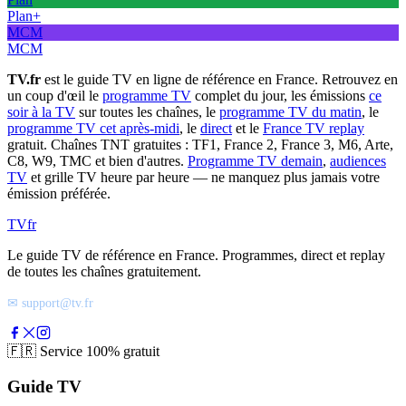
Plan+
MCM
MCM
TV.fr
est le guide TV en ligne de référence en France. Retrouvez en
un coup d'œil le
programme TV
complet du jour, les émissions
ce
soir à la TV
sur toutes les chaînes, le
programme TV du matin
, le
programme TV cet après-midi
, le
direct
et le
France TV replay
gratuit. Chaînes TNT gratuites : TF1, France 2, France 3, M6, Arte,
C8, W9, TMC et bien d'autres.
Programme TV demain
,
audiences
TV
et grille TV heure par heure — ne manquez plus jamais votre
émission préférée.
TV
fr
Le guide TV de référence en France. Programmes, direct et replay
de toutes les chaînes gratuitement.
✉ support@tv.fr
🇫🇷
Service 100% gratuit
Guide TV