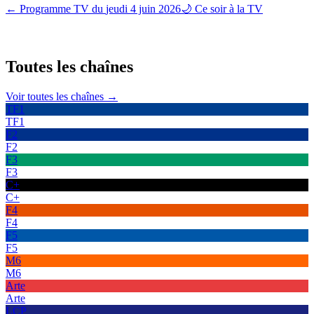
← Programme TV du
jeudi 4 juin 2026
🌙 Ce soir à la TV
Toutes les
chaînes
Voir toutes les chaînes →
TF1
TF1
F2
F2
F3
F3
C+
C+
F4
F4
F5
F5
M6
M6
Arte
Arte
LCP