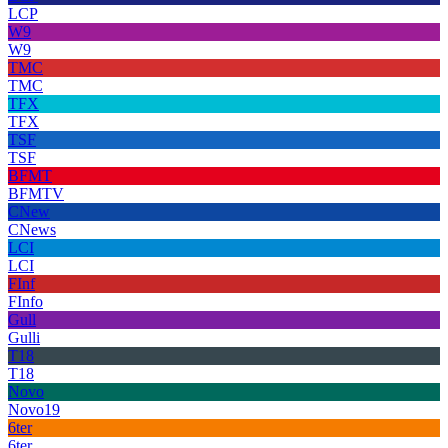
LCP
W9
W9
TMC
TMC
TFX
TFX
TSF
TSF
BFMT
BFMTV
CNew
CNews
LCI
LCI
FInf
FInfo
Gull
Gulli
T18
T18
Novo
Novo19
6ter
6ter