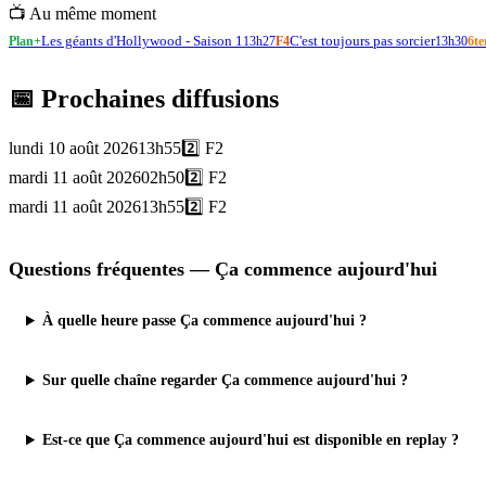
📺 Au même moment
Les géants d'Hollywood - Saison 1
C'est toujours pas sorcier
Plan+
13h27
F4
13h30
6te
📅 Prochaines diffusions
lundi 10 août 2026
13h55
2️⃣
F2
mardi 11 août 2026
02h50
2️⃣
F2
mardi 11 août 2026
13h55
2️⃣
F2
Questions fréquentes —
Ça commence aujourd'hui
À quelle heure passe Ça commence aujourd'hui ?
Sur quelle chaîne regarder Ça commence aujourd'hui ?
Est-ce que Ça commence aujourd'hui est disponible en replay ?