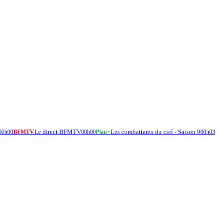
Le direct BFMTV
Les combattants du ciel - Saison 9
00h00
BFMTV
00h00
Plan+
00h03