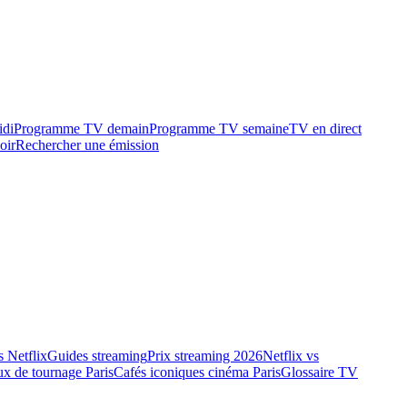
idi
Programme TV demain
Programme TV semaine
TV en direct
oir
Rechercher une émission
 Netflix
Guides streaming
Prix streaming 2026
Netflix vs
ux de tournage Paris
Cafés iconiques cinéma Paris
Glossaire TV