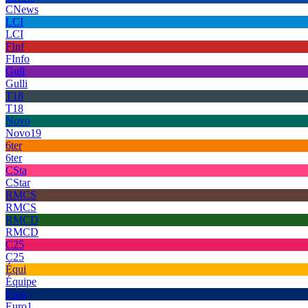
CNews
LCI
LCI
FInf
FInfo
Gull
Gulli
T18
T18
Novo
Novo19
6ter
6ter
CSta
CStar
RMCS
RMCS
RMCD
RMCD
C25
C25
Équi
Équipe
Euro
Euro1