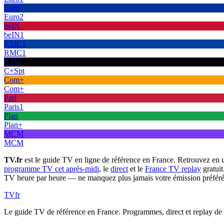
Euro
Euro2
beIN
beIN1
RMC1
RMC1
C+Sp
C+Spt
Com+
Com+
Pari
Paris1
Plan
Plan+
MCM
MCM
TV.fr
est le guide TV en ligne de référence en France. Retrouvez en 
programme TV cet après-midi
, le
direct
et le
France TV replay
gratuit
TV heure par heure — ne manquez plus jamais votre émission préféré
TV
fr
Le guide TV de référence en France. Programmes, direct et replay de t