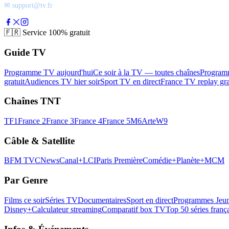
✉ support@tv.fr
🇫🇷
Service 100% gratuit
Guide TV
Programme TV aujourd'hui
Ce soir à la TV — toutes chaînes
Program
gratuit
Audiences TV hier soir
Sport TV en direct
France TV replay gra
Chaînes TNT
TF1
France 2
France 3
France 4
France 5
M6
Arte
W9
Câble & Satellite
BFM TV
CNews
Canal+
LCI
Paris Première
Comédie+
Planète+
MCM
Par Genre
Films ce soir
Séries TV
Documentaires
Sport en direct
Programmes Jeun
Disney+
Calculateur streaming
Comparatif box TV
Top 50 séries franç