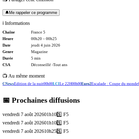
🔔
Me rappeler ce programme
ℹ️ Informations
Chaîne
France 5
Heure
00h20
–
00h25
Date
jeudi 4 juin 2026
Genre
Magazine
Durée
5
min
CSA
Déconseillé -
Tout
ans
📺 Au même moment
Edition de la nuit
Le 22H
Escalade : Coupe du monde
CNews
00h00
LCI
00h00
Euro2
📅 Prochaines diffusions
vendredi 7 août 2026
01h10
5️⃣
F5
vendredi 7 août 2026
01h10
5️⃣
F5
vendredi 7 août 2026
10h25
5️⃣
F5