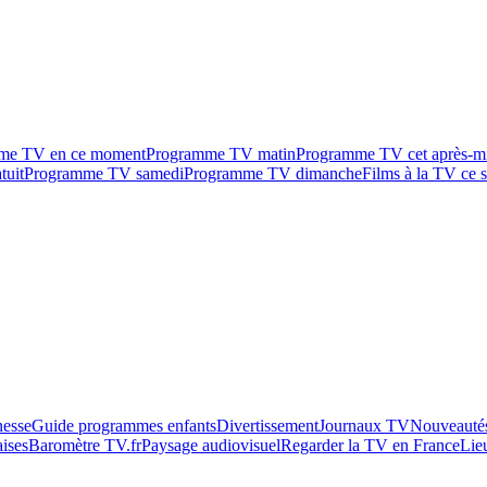
me TV en ce moment
Programme TV matin
Programme TV cet après-m
tuit
Programme TV samedi
Programme TV dimanche
Films à la TV ce s
esse
Guide programmes enfants
Divertissement
Journaux TV
Nouveautés
aises
Baromètre TV.fr
Paysage audiovisuel
Regarder la TV en France
Lie