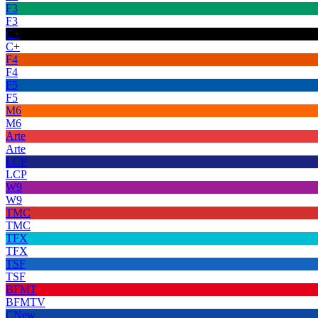
F3
F3
C+
C+
F4
F4
F5
F5
M6
M6
Arte
Arte
LCP
LCP
W9
W9
TMC
TMC
TFX
TFX
TSF
TSF
BFMT
BFMTV
CNew