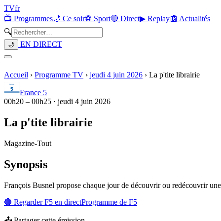
TV
fr
📺 Programmes
🌙 Ce soir
⚽ Sport
🔴 Direct
▶ Replay
📰 Actualités
🔍
EN DIRECT
🌙
Accueil
›
Programme TV
›
jeudi 4 juin 2026
›
La p'tite librairie
France 5
00h20
–
00h25
·
jeudi 4 juin 2026
La p'tite librairie
Magazine
-
Tout
Synopsis
François Busnel propose chaque jour de découvrir ou redécouvrir une 
🔴 Regarder
F5
en direct
Programme de
F5
📤 Partager cette émission