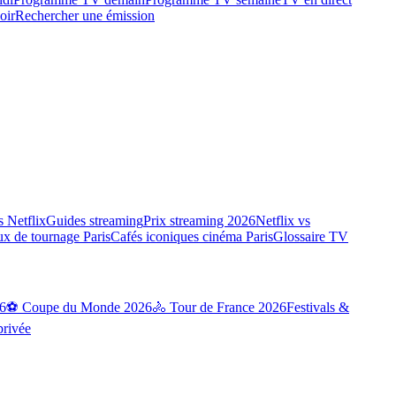
oir
Rechercher une émission
 Netflix
Guides streaming
Prix streaming 2026
Netflix vs
ux de tournage Paris
Cafés iconiques cinéma Paris
Glossaire TV
6
⚽ Coupe du Monde 2026
🚴 Tour de France 2026
Festivals &
privée