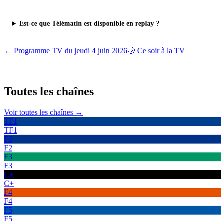
Est-ce que Télématin est disponible en replay ?
← Programme TV du
jeudi 4 juin 2026
🌙 Ce soir à la TV
Toutes les
chaînes
Voir toutes les chaînes →
TF1
TF1
F2
F2
F3
F3
C+
C+
F4
F4
F5
F5