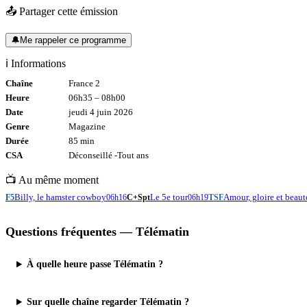
📤 Partager cette émission
🔔
Me rappeler ce programme
ℹ️ Informations
Chaîne
France 2
Heure
06h35
–
08h00
Date
jeudi 4 juin 2026
Genre
Magazine
Durée
85
min
CSA
Déconseillé -
Tout
ans
📺 Au même moment
Billy, le hamster cowboy
Le 5e tour
Amour, gloire et beaut
F5
06h16
C+Spt
06h19
TSF
Questions fréquentes —
Télématin
À quelle heure passe Télématin ?
Sur quelle chaîne regarder Télématin ?