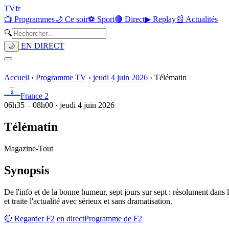
TV
fr
📺 Programmes
🌙 Ce soir
⚽ Sport
🔴 Direct
▶ Replay
📰 Actualités
🔍
EN DIRECT
🌙
Accueil
›
Programme TV
›
jeudi 4 juin 2026
›
Télématin
France 2
06h35
–
08h00
·
jeudi 4 juin 2026
Télématin
Magazine
-
Tout
Synopsis
De l'info et de la bonne humeur, sept jours sur sept : résolument dans
et traite l'actualité avec sérieux et sans dramatisation.
🔴 Regarder
F2
en direct
Programme de
F2