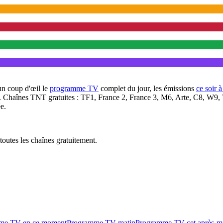
un coup d'œil le
programme TV
complet du jour, les émissions
ce soir 
. Chaînes TNT gratuites : TF1, France 2, France 3, M6, Arte, C8, W9,
e.
outes les chaînes gratuitement.
me TV en ce moment
Programme TV matin
Programme TV cet après-m