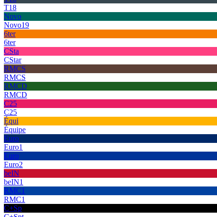
T18
Novo
Novo19
6ter
6ter
CSta
CStar
RMCS
RMCS
RMCD
RMCD
C25
C25
Équi
Équipe
Euro
Euro1
Euro
Euro2
beIN
beIN1
RMC1
RMC1
C+Sp
C+Spt