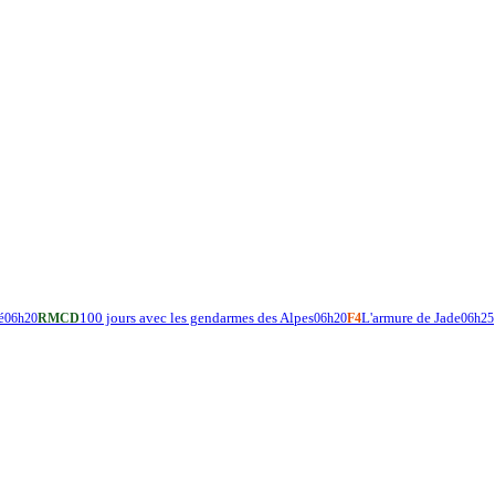
é
100 jours avec les gendarmes des Alpes
L'armure de Jade
06h20
RMCD
06h20
F4
06h25