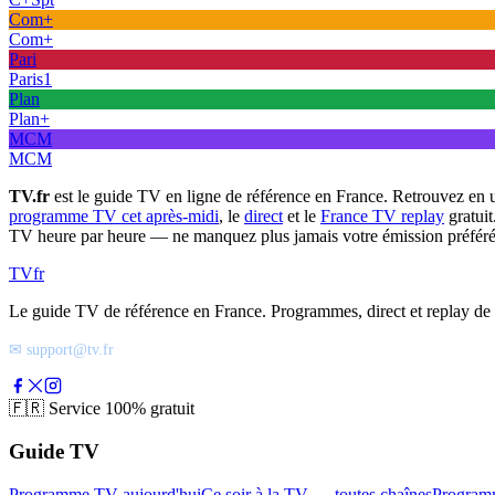
Com+
Com+
Pari
Paris1
Plan
Plan+
MCM
MCM
TV.fr
est le guide TV en ligne de référence en France. Retrouvez en 
programme TV cet après-midi
, le
direct
et le
France TV replay
gratuit
TV heure par heure — ne manquez plus jamais votre émission préféré
TV
fr
Le guide TV de référence en France. Programmes, direct et replay de t
✉ support@tv.fr
🇫🇷
Service 100% gratuit
Guide TV
Programme TV aujourd'hui
Ce soir à la TV — toutes chaînes
Program