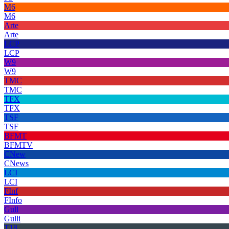
M6
M6
Arte
Arte
LCP
LCP
W9
W9
TMC
TMC
TFX
TFX
TSF
TSF
BFMT
BFMTV
CNew
CNews
LCI
LCI
FInf
FInfo
Gull
Gulli
T18