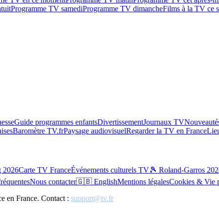
tuit
Programme TV samedi
Programme TV dimanche
Films à la TV ce s
esse
Guide programmes enfants
Divertissement
Journaux TV
Nouveautés
aises
Baromètre TV.fr
Paysage audiovisuel
Regarder la TV en France
Lie
g 2026
Carte TV France
Événements culturels TV
🎾 Roland-Garros 202
fréquentes
Nous contacter
🇬🇧 English
Mentions légales
Cookies & Vie 
ce en France. Contact :
support@tv.fr