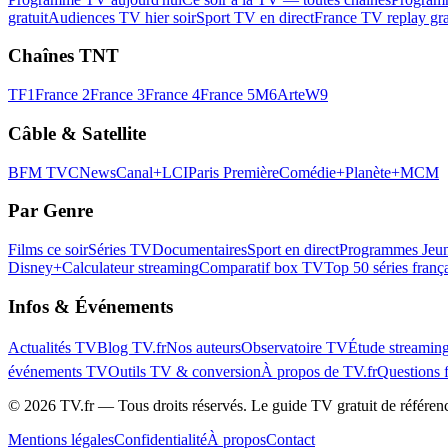
gratuit
Audiences TV hier soir
Sport TV en direct
France TV replay gra
Chaînes TNT
TF1
France 2
France 3
France 4
France 5
M6
Arte
W9
Câble & Satellite
BFM TV
CNews
Canal+
LCI
Paris Première
Comédie+
Planète+
MCM
Par Genre
Films ce soir
Séries TV
Documentaires
Sport en direct
Programmes Jeun
Disney+
Calculateur streaming
Comparatif box TV
Top 50 séries franç
Infos & Événements
Actualités TV
Blog TV.fr
Nos auteurs
Observatoire TV
Étude streamin
événements TV
Outils TV & conversion
À propos de TV.fr
Questions 
©
2026
TV.fr — Tous droits réservés. Le guide TV gratuit de référen
Mentions légales
Confidentialité
À propos
Contact