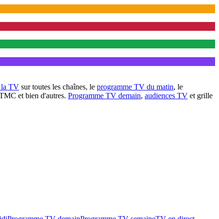
à la TV
sur toutes les chaînes, le
programme TV du matin
, le
 TMC et bien d'autres.
Programme TV demain
,
audiences TV
et grille
idi
Programme TV demain
Programme TV semaine
TV en direct