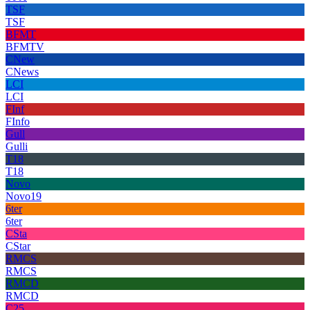
TSF
TSF
BFMT
BFMTV
CNew
CNews
LCI
LCI
FInf
FInfo
Gull
Gulli
T18
T18
Novo
Novo19
6ter
6ter
CSta
CStar
RMCS
RMCS
RMCD
RMCD
C25