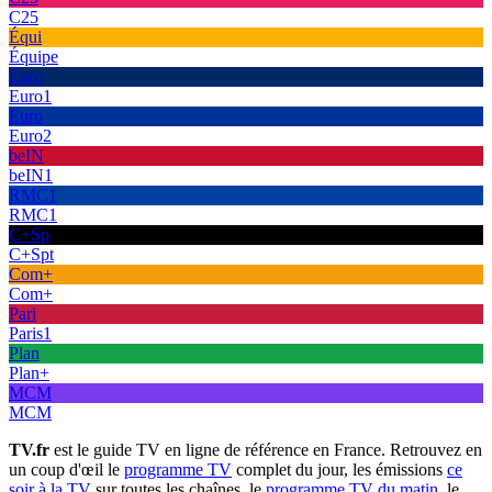
C25
Équi
Équipe
Euro
Euro1
Euro
Euro2
beIN
beIN1
RMC1
RMC1
C+Sp
C+Spt
Com+
Com+
Pari
Paris1
Plan
Plan+
MCM
MCM
TV.fr
est le guide TV en ligne de référence en France. Retrouvez en
un coup d'œil le
programme TV
complet du jour, les émissions
ce
soir à la TV
sur toutes les chaînes, le
programme TV du matin
, le