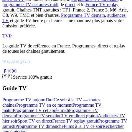
programme TV cet après-midi
, le
direct
et le
France TV replay
gratuit. Chaînes TNT gratuites : TF1, France 2, France 3, M6, Arte,
C8, W9, TMC et bien d'autres.
Programme TV demain
,
audiences
TV
et grille TV heure par heure — ne manquez plus jamais votre
émission préférée.
TV
fr
Le guide TV de référence en France. Programmes, direct et replay
de toutes les chaînes gratuitement.
✉ support@tv.fr
🇫🇷
Service 100% gratuit
Guide TV
Programme TV aujourd'hui
Ce soir à la TV — toutes
chaînes
Programme TV en ce moment
Programme TV
matin
Programme TV cet après-midi
Programme TV
demain
Programme TV semaine
TV en direct gratuit
Audiences TV
hier soir
Sport TV en direct
France TV replay gratuit
Programme TV
samedi
Programme TV dimanche
Films à la TV ce soir
Rechercher
une émission