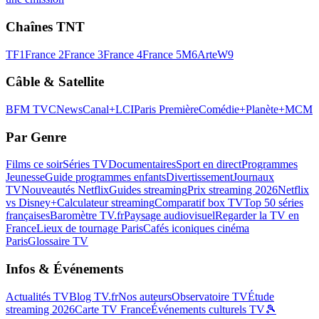
Chaînes TNT
TF1
France 2
France 3
France 4
France 5
M6
Arte
W9
Câble & Satellite
BFM TV
CNews
Canal+
LCI
Paris Première
Comédie+
Planète+
MCM
Par Genre
Films ce soir
Séries TV
Documentaires
Sport en direct
Programmes
Jeunesse
Guide programmes enfants
Divertissement
Journaux
TV
Nouveautés Netflix
Guides streaming
Prix streaming 2026
Netflix
vs Disney+
Calculateur streaming
Comparatif box TV
Top 50 séries
françaises
Baromètre TV.fr
Paysage audiovisuel
Regarder la TV en
France
Lieux de tournage Paris
Cafés iconiques cinéma
Paris
Glossaire TV
Infos & Événements
Actualités TV
Blog TV.fr
Nos auteurs
Observatoire TV
Étude
streaming 2026
Carte TV France
Événements culturels TV
🎾