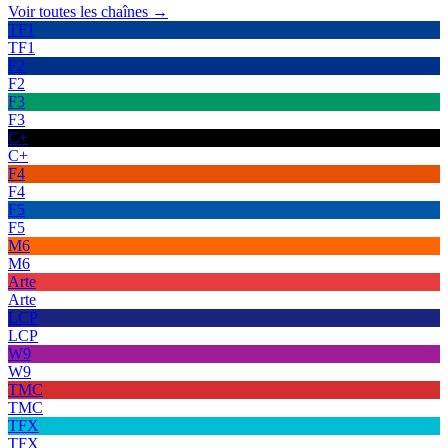
Voir toutes les chaînes →
TF1
TF1
F2
F2
F3
F3
C+
C+
F4
F4
F5
F5
M6
M6
Arte
Arte
LCP
LCP
W9
W9
TMC
TMC
TFX
TFX