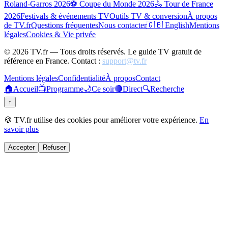
Roland-Garros 2026
⚽ Coupe du Monde 2026
🚴 Tour de France
2026
Festivals & événements TV
Outils TV & conversion
À propos
de TV.fr
Questions fréquentes
Nous contacter
🇬🇧 English
Mentions
légales
Cookies & Vie privée
©
2026
TV.fr — Tous droits réservés. Le guide TV gratuit de
référence en France. Contact :
support@tv.fr
Mentions légales
Confidentialité
À propos
Contact
🏠
Accueil
📺
Programme
🌙
Ce soir
🔴
Direct
🔍
Recherche
↑
🍪 TV.fr utilise des cookies pour améliorer votre expérience.
En
savoir plus
Accepter
Refuser