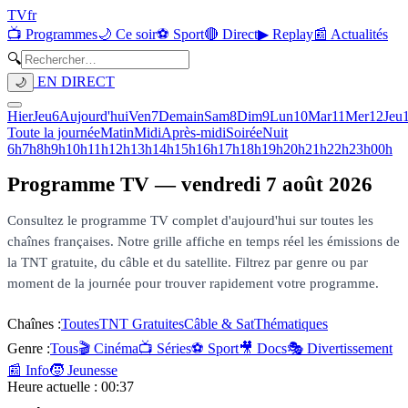
TV
fr
📺 Programmes
🌙 Ce soir
⚽ Sport
🔴 Direct
▶ Replay
📰 Actualités
🔍
EN DIRECT
🌙
Hier
Jeu
6
Aujourd'hui
Ven
7
Demain
Sam
8
Dim
9
Lun
10
Mar
11
Mer
12
Jeu
Toute la journée
Matin
Midi
Après-midi
Soirée
Nuit
6h
7h
8h
9h
10h
11h
12h
13h
14h
15h
16h
17h
18h
19h
20h
21h
22h
23h
00h
Programme TV —
vendredi 7 août 2026
Consultez le programme TV complet d'aujourd'hui sur toutes les
chaînes françaises. Notre grille affiche en temps réel les émissions de
la TNT gratuite, du câble et du satellite. Filtrez par genre ou par
moment de la journée pour trouver rapidement votre programme.
Chaînes :
Toutes
TNT Gratuites
Câble & Sat
Thématiques
Genre :
Tous
🎬 Cinéma
📺 Séries
⚽ Sport
🎥 Docs
🎭 Divertissement
📰 Info
🧒 Jeunesse
Heure actuelle :
00:37