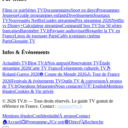
Films ce soir
Séries TV
Documentaires
Sport en direct
Programmes
Jeunesse
Guide programmes enfants
Divertissement
Journaux
TV
Nouveautés Netflix
Guides streaming
Prix streaming 2026
Netflix
vs Disney+
Calculateur streaming
Comparatif box TV
Top 50 séries
françaises
Baromètre TV.fr
Paysage audiovisuel
Regarder la TV en
France
Lieux de tournage Paris
Cafés iconiques cinéma
Paris
Glossaire TV
Infos & Événements
Actualités TV
Blog TV.fr
Nos auteurs
Observatoire TV
Étude
streaming 2026
Carte TV France
Événements culturels TV
🎾
Roland-Garros 2026
⚽ Coupe du Monde 2026
🚴 Tour de France
2026
Festivals & événements TV
Outils TV & conversion
À propos
de TV.fr
Questions fréquentes
Nous contacter
🇬🇧 English
Mentions
légales
Cookies & Vie privée
©
2026
TV.fr — Tous droits réservés. Le guide TV gratuit de
référence en France. Contact :
support@tv.fr
Mentions légales
Confidentialité
À propos
Contact
🏠
Accueil
📺
Programme
🌙
Ce soir
🔴
Direct
🔍
Recherche