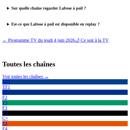
Sur quelle chaîne regarder Lafesse à poil ?
Est-ce que Lafesse à poil est disponible en replay ?
← Programme TV du
jeudi 4 juin 2026
🌙 Ce soir à la TV
Toutes les
chaînes
Voir toutes les chaînes →
TF1
TF1
F2
F2
F3
F3
C+
C+
F4
F4