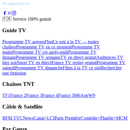
✉ support@tv.fr
🇫🇷
Service 100% gratuit
Guide TV
Programme TV aujourd'hui
Ce soir à la TV — toutes
chaînes
Programme TV en ce moment
Programme TV
matin
Programme TV cet après-midi
Programme TV
demain
Programme TV semaine
TV en direct gratuit
Audiences TV
hier soir
Sport TV en direct
France TV replay gratuit
Programme TV
samedi
Programme TV dimanche
Films à la TV ce soir
Rechercher
une émission
Chaînes TNT
TF1
France 2
France 3
France 4
France 5
M6
Arte
W9
Câble & Satellite
BFM TV
CNews
Canal+
LCI
Paris Première
Comédie+
Planète+
MCM
Par Genre