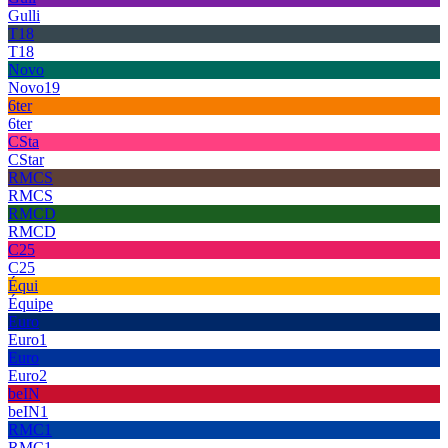
Gulli
T18
T18
Novo
Novo19
6ter
6ter
CSta
CStar
RMCS
RMCS
RMCD
RMCD
C25
C25
Équi
Équipe
Euro
Euro1
Euro
Euro2
beIN
beIN1
RMC1
RMC1