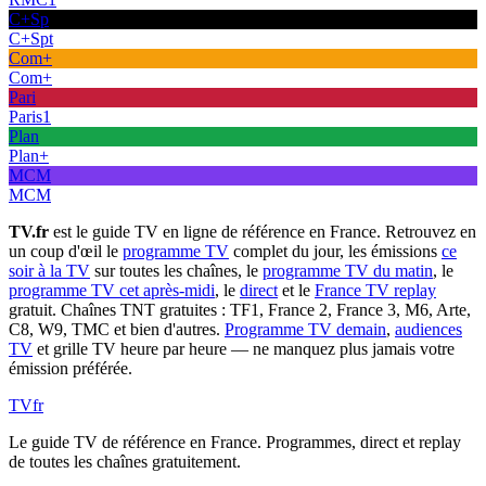
C+Sp
C+Spt
Com+
Com+
Pari
Paris1
Plan
Plan+
MCM
MCM
TV.fr
est le guide TV en ligne de référence en France. Retrouvez en
un coup d'œil le
programme TV
complet du jour, les émissions
ce
soir à la TV
sur toutes les chaînes, le
programme TV du matin
, le
programme TV cet après-midi
, le
direct
et le
France TV replay
gratuit. Chaînes TNT gratuites : TF1, France 2, France 3, M6, Arte,
C8, W9, TMC et bien d'autres.
Programme TV demain
,
audiences
TV
et grille TV heure par heure — ne manquez plus jamais votre
émission préférée.
TV
fr
Le guide TV de référence en France. Programmes, direct et replay
de toutes les chaînes gratuitement.