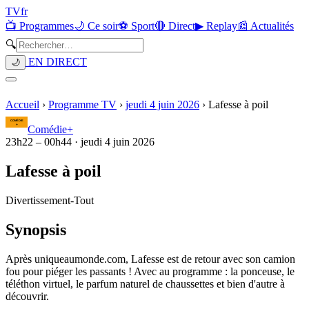
TV
fr
📺 Programmes
🌙 Ce soir
⚽ Sport
🔴 Direct
▶ Replay
📰 Actualités
🔍
EN DIRECT
🌙
Accueil
›
Programme TV
›
jeudi 4 juin 2026
›
Lafesse à poil
Comédie+
23h22
–
00h44
·
jeudi 4 juin 2026
Lafesse à poil
Divertissement
-
Tout
Synopsis
Après uniqueaumonde.com, Lafesse est de retour avec son camion
fou pour piéger les passants ! Avec au programme : la ponceuse, le
téléthon virtuel, le parfum naturel de chaussettes et bien d'autre à
découvrir.