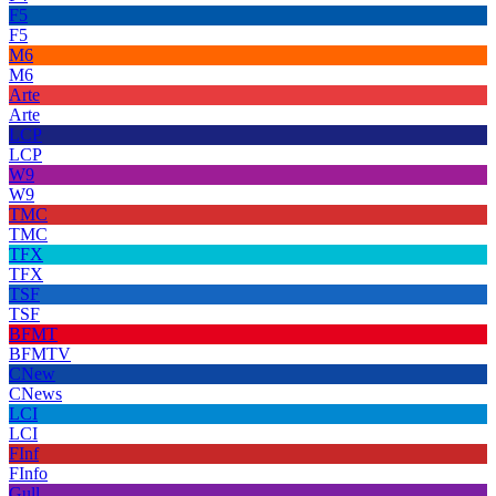
F5
F5
M6
M6
Arte
Arte
LCP
LCP
W9
W9
TMC
TMC
TFX
TFX
TSF
TSF
BFMT
BFMTV
CNew
CNews
LCI
LCI
FInf
FInfo
Gull