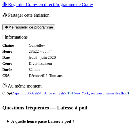
🔴 Regarder
Com+
en direct
Programme de
Com+
📤 Partager cette émission
🔔
Me rappeler ce programme
ℹ️ Informations
Chaîne
Comédie+
Heure
23h22
–
00h44
Date
jeudi 4 juin 2026
Genre
Divertissement
Durée
82
min
CSA
Déconseillé -
Tout
ans
📺 Au même moment
Zapsport 360
C ce soir
New York, section criminelle
C+Spt
22h54
F5
22h55
TSF
22h55
Questions fréquentes —
Lafesse à poil
À quelle heure passe Lafesse à poil ?