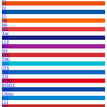
F4
F4
F5
F5
M6
M6
Arte
Arte
LCP
LCP
W9
W9
TMC
TMC
TFX
TFX
TSF
TSF
BFMT
BFMTV
CNew
CNews
LCI
LCI
FInf