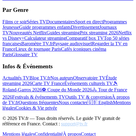
Par Genre
Films ce soir
Séries TV
Documentaires
Sport en direct
Programmes
Jeunesse
Guide programmes enfants
Divertissement
Journaux
TV
Nouveautés Netflix
Guides streaming
Prix streaming 2026
Netflix
vs Disney+
Calculateur streaming
Comparatif box TV
Top 50 séries
françaises
Baromètre TV.fr
Paysage audiovisuel
Regarder la TV en
France
Lieux de tournage Paris
Cafés iconiques cinéma
Paris
Glossaire TV
Infos & Événements
Actualités TV
Blog TV.fr
Nos auteurs
Observatoire TV
Étude
streaming 2026
Carte TV France
Événements culturels TV
🎾
Roland-Garros 2026
⚽ Coupe du Monde 2026
🚴 Tour de France
2026
Festivals & événements TV
Outils TV & conversion
À propos
de TV.fr
Questions fréquentes
Nous contacter
🇬🇧 English
Mentions
légales
Cookies & Vie privée
©
2026
TV.fr — Tous droits réservés. Le guide TV gratuit de
référence en France. Contact :
support@tv.fr
Mentions légales
Confidentialité
À propos
Contact