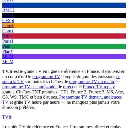
RMC1
RMC1
C+Sp
C+Spt
Com+
Com+
Pari
Paris1
Plan
Plan+
MCM
MCM
TV.fr
est le guide TV en ligne de référence en France. Retrouvez en
un coup d'œil le
programme TV
complet du jour, les émissions
ce
soir à la TV
sur toutes les chaînes, le
programme TV du matin
, le
programme TV cet après-midi
, le
direct
et le
France TV replay
gratuit. Chaînes TNT gratuites : TF1, France 2, France 3, M6, Arte,
C8, W9, TMC et bien d'autres.
Programme TV demain
,
audiences
TV
et grille TV heure par heure — ne manquez plus jamais votre
émission préférée.
TV
fr
Le guide TV de référence en France. Programmes, direct et replay