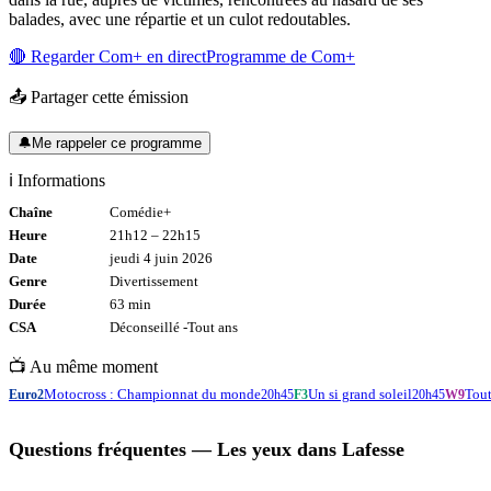
balades, avec une répartie et un culot redoutables.
🔴 Regarder
Com+
en direct
Programme de
Com+
📤 Partager cette émission
🔔
Me rappeler ce programme
ℹ️ Informations
Chaîne
Comédie+
Heure
21h12
–
22h15
Date
jeudi 4 juin 2026
Genre
Divertissement
Durée
63
min
CSA
Déconseillé -
Tout
ans
📺 Au même moment
Motocross : Championnat du monde
Un si grand soleil
Tout
Euro2
20h45
F3
20h45
W9
Questions fréquentes —
Les yeux dans Lafesse