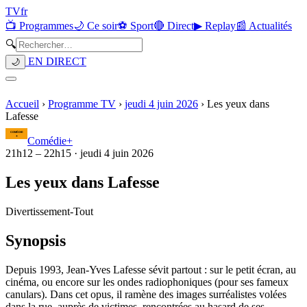
TV
fr
📺 Programmes
🌙 Ce soir
⚽ Sport
🔴 Direct
▶ Replay
📰 Actualités
🔍
EN DIRECT
🌙
Accueil
›
Programme TV
›
jeudi 4 juin 2026
›
Les yeux dans
Lafesse
Comédie+
21h12
–
22h15
·
jeudi 4 juin 2026
Les yeux dans Lafesse
Divertissement
-
Tout
Synopsis
Depuis 1993, Jean-Yves Lafesse sévit partout : sur le petit écran, au
cinéma, ou encore sur les ondes radiophoniques (pour ses fameux
canulars). Dans cet opus, il ramène des images surréalistes volées
dans la rue, auprès de victimes, rencontrées au hasard de ses