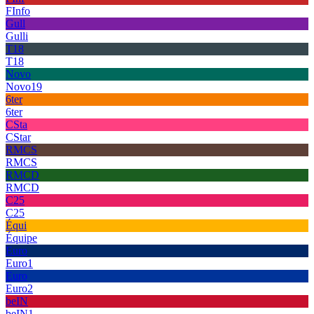
FInfo
Gull
Gulli
T18
T18
Novo
Novo19
6ter
6ter
CSta
CStar
RMCS
RMCS
RMCD
RMCD
C25
C25
Équi
Équipe
Euro
Euro1
Euro
Euro2
beIN
beIN1