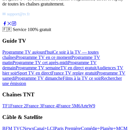
de toutes les chaînes gratuitement.
✉ support@tv.fr
🇫🇷
Service 100% gratuit
Guide TV
Programme TV aujourd'hui
Ce soir à la TV — toutes
chaînes
Programme TV en ce moment
Programme TV
matin
Programme TV cet après-midi
Programme TV
demain
Programme TV semaine
TV en direct gratuit
Audiences TV
hier soir
Sport TV en direct
France TV replay gratuit
Programme TV
samedi
Programme TV dimanche
Films à la TV ce soir
Rechercher
une émission
Chaînes TNT
TF1
France 2
France 3
France 4
France 5
M6
Arte
W9
Câble & Satellite
BFM TV
CNews
Canal+
LCI
Paris Première
Comédie+
Planète+
MCM